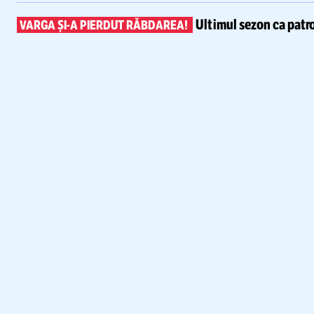
Ultimul sezon ca patr
VARGA
ȘI-A
PIERDUT RĂBDAREA!