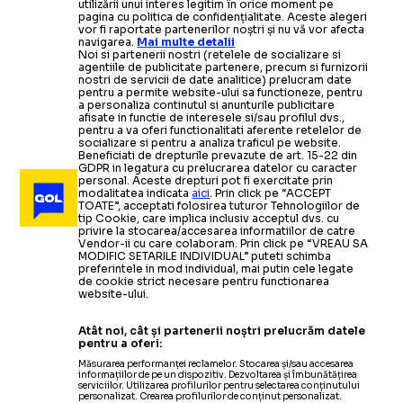
utilizării unui interes legitim în orice moment pe
pagina cu politica de confidențialitate. Aceste alegeri
vor fi raportate partenerilor noștri și nu vă vor afecta
navigarea.
Mai multe detalii
Noi si partenerii nostri (retelele de socializare si
agentiile de publicitate partenere, precum si furnizorii
nostri de servicii de date analitice) prelucram date
pentru a permite website-ului sa functioneze, pentru
a personaliza continutul si anunturile publicitare
afisate in functie de interesele si/sau profilul dvs.,
pentru a va oferi functionalitati aferente retelelor de
socializare si pentru a analiza traficul pe website.
Beneficiati de drepturile prevazute de art. 15-22 din
GDPR in legatura cu prelucrarea datelor cu caracter
personal. Aceste drepturi pot fi exercitate prin
modalitatea indicata
aici
. Prin click pe “ACCEPT
TOATE”, acceptati folosirea tuturor Tehnologiilor de
tip Cookie, care implica inclusiv acceptul dvs. cu
privire la stocarea/accesarea informatiilor de catre
Vendor-ii cu care colaboram. Prin click pe “VREAU SA
MODIFIC SETARILE INDIVIDUAL” puteti schimba
preferintele in mod individual, mai putin cele legate
de cookie strict necesare pentru functionarea
website-ului.
Atât noi, cât și partenerii noștri prelucrăm datele
pentru a oferi:
Măsurarea performanței reclamelor. Stocarea și/sau accesarea
informațiilor de pe un dispozitiv. Dezvoltarea și îmbunătățirea
serviciilor. Utilizarea profilurilor pentru selectarea conținutului
personalizat. Crearea profilurilor de conținut personalizat.