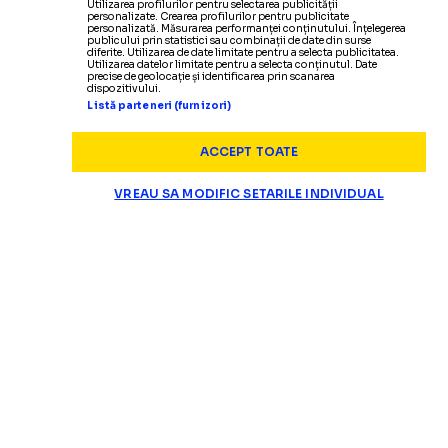
Utilizarea profilurilor pentru selectarea publicității
personalizate. Crearea profilurilor pentru publicitate
personalizată. Măsurarea performanței conținutului. Înțelegerea
publicului prin statistici sau combinații de date din surse
diferite. Utilizarea de date limitate pentru a selecta publicitatea.
Utilizarea datelor limitate pentru a selecta conținutul. Date
precise de geolocație și identificarea prin scanarea
dispozitivului.
Listă parteneri (furnizori)
ACCEPT TOATE
VREAU SA MODIFIC SETARILE INDIVIDUAL