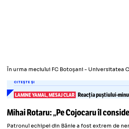
În urma meciului FC Botoșani - Universitatea Cra
CITEȘTE ȘI
Reacția
puștiului-min
LAMINE YAMAL, MESAJ CLAR
Mihai Rotaru: „Pe Cojocaru îl consid
Patronul echipei din Bănie a fost extrem de nem