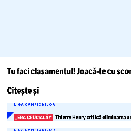
Tu faci clasamentul!
Joacă-te
cu scor
Citește și
LIGA CAMPIONILOR
Thierry Henry critică
eliminarea u
„ERA CRUCIALĂ!”
LIGA CAMPIONILOR