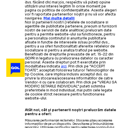
dvs. făcând clic mai jos, respectiv vă puteți opune
utilizării unui interes legitim în orice moment pe
pagina cu politica de confidențialitate. Aceste alegeri
vor fi raportate partenerilor noștri și nu vă vor afecta
navigarea.
Mai multe detalii
Noi si partenerii nostri (retelele de socializare si
agentiile de publicitate partenere, precum si furnizorii
nostri de servicii de date analitice) prelucram date
pentru a permite website-ului sa functioneze, pentru
a personaliza continutul si anunturile publicitare
afisate in functie de interesele si/sau profilul dvs.,
pentru a va oferi functionalitati aferente retelelor de
socializare si pentru a analiza traficul pe website.
Beneficiati de drepturile prevazute de art. 15-22 din
GDPR in legatura cu prelucrarea datelor cu caracter
personal. Aceste drepturi pot fi exercitate prin
modalitatea indicata
aici
. Prin click pe “ACCEPT
TOATE”, acceptati folosirea tuturor Tehnologiilor de
tip Cookie, care implica inclusiv acceptul dvs. cu
privire la stocarea/accesarea informatiilor de catre
Vendor-ii cu care colaboram. Prin click pe “VREAU SA
MODIFIC SETARILE INDIVIDUAL” puteti schimba
preferintele in mod individual, mai putin cele legate
de cookie strict necesare pentru functionarea
website-ului.
Atât noi, cât și partenerii noștri prelucrăm datele
pentru a oferi:
Măsurarea performanței reclamelor. Stocarea și/sau accesarea
informațiilor de pe un dispozitiv. Dezvoltarea și îmbunătățirea
serviciilor. Utilizarea profilurilor pentru selectarea conținutului