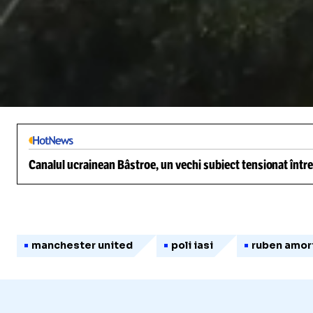
/
Unmute
Canalul ucrainean Bâstroe, un vechi subiect tensionat între
manchester united
poli iasi
ruben amor