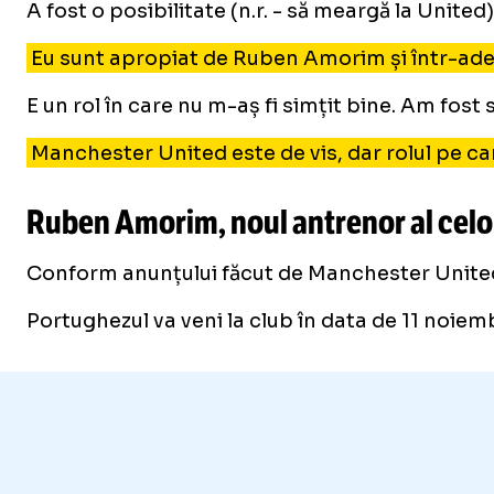
A fost o posibilitate
(n.r. - să meargă la United)
Eu sunt apropiat de Ruben Amorim și într-adevă
E un rol în care nu m-aș fi simțit bine. Am fo
Manchester United este de vis, dar rolul pe care
Ruben Amorim, noul antrenor al celo
Conform anunțului făcut de Manchester United,
Portughezul va veni la club în data de 11 noiem