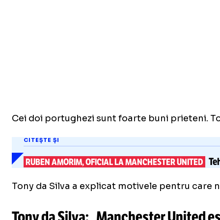
Cei doi portughezi sunt foarte buni prieteni. T
CITEȘTE ȘI
Teh
RUBEN AMORIM, OFICIAL LA MANCHESTER UNITED
Tony da Silva a explicat motivele pentru care n
Tony da Silva: „Manchester United este