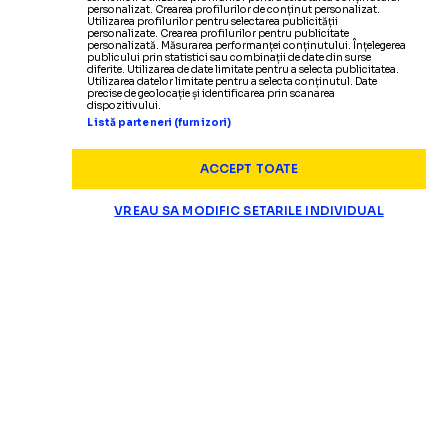
personalizat. Crearea profilurilor de conținut personalizat.
Utilizarea profilurilor pentru selectarea publicității
personalizate. Crearea profilurilor pentru publicitate
personalizată. Măsurarea performanței conținutului. Înțelegerea
publicului prin statistici sau combinații de date din surse
diferite. Utilizarea de date limitate pentru a selecta publicitatea.
Utilizarea datelor limitate pentru a selecta conținutul. Date
precise de geolocație și identificarea prin scanarea
dispozitivului.
Listă parteneri (furnizori)
ACCEPT TOATE
VREAU SA MODIFIC SETARILE INDIVIDUAL