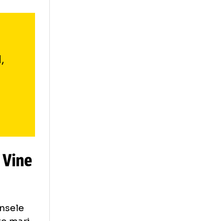
orskla Poltava,
grupării din
rii clubului, iar
 în această vară.
orit de Ioan
trali.
ntractul,