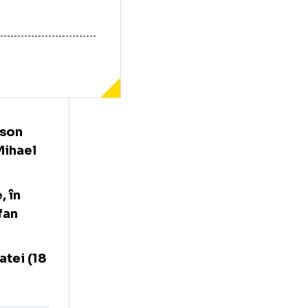
ră la Alisson
e croatul Mihael
 în Bănie, în
i) și Ștefan
.