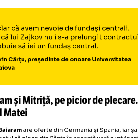
 U Cluj?
nsferat în urmă cu doi ani și jumătate de la V
oko Zajkov
a adunat 64 de meciuri în tricoul 
ie, însă nu a reușit să-i convingă pe conducăto
eștia
nu-i vor prelungi contractul
care expiră
dașul central din Macedonia de Nord este d
diu Sabău la Universitatea Cluj.
E clar că avem nevoie de fundași cen
Dacă lui Zajkov nu i s-a prelungit co
trebuie să iei un fundaș central.