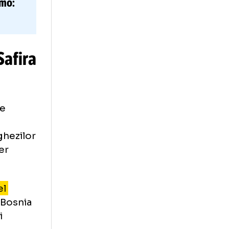
991/92”
adion Dinamo
:
dul lumii”
lisson Safira
zamăgiți de
lauza de
hite portughezilor