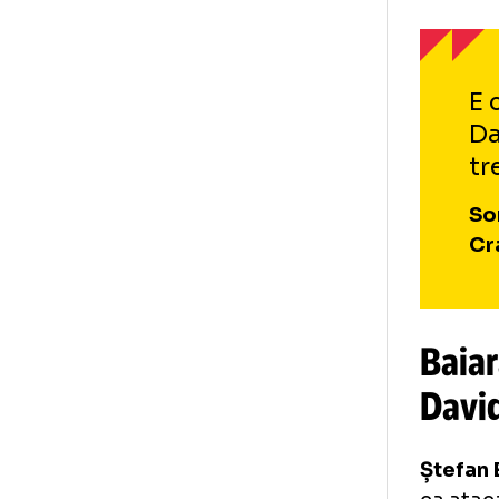
la
Tra
Gj
Băn
ac
Fun
Ovi