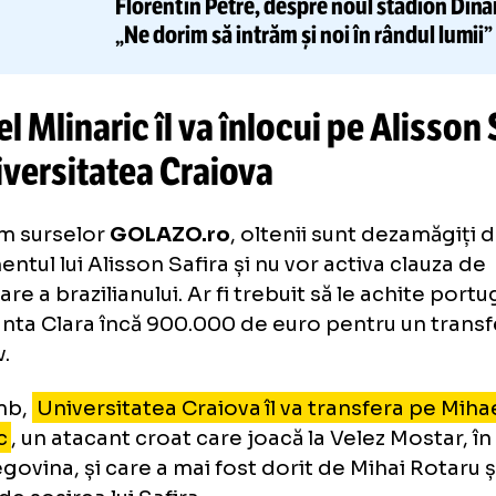
CITEȘTE ȘI
„AM VĂZUT PRIMA MACHETĂ ÎN 1
Florentin Petre, despre
noul st
„Ne dorim să intrăm și noi în rân
hael Mlinaric îl va înlocui pe A
 Universitatea Craiova
nform surselor
GOLAZO.ro
, oltenii sunt de
damentul lui Alisson Safira și nu vor activa c
părare a brazilianului. Ar fi trebuit să le ac