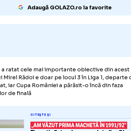
Oltenii aduc și un jucător pentru regula U21
ani).
Adaugă GOLAZO.ro la favori
iova a ratat cele mai importante obiective d
pa lui Mirel Rădoi e doar pe locul 3 în Liga 1, 
t visat, iar Cupa României a părăsit-o încă di
rturilor de finală