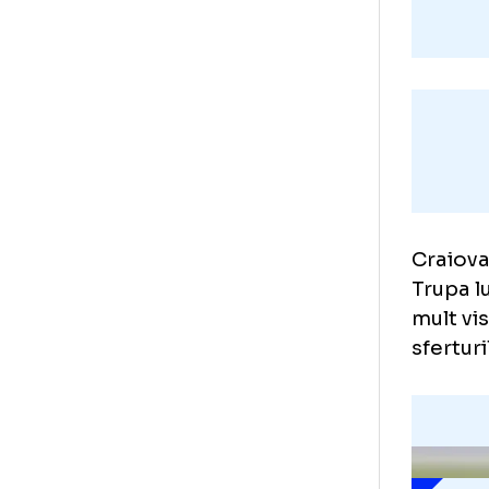
Cra
Tru
mul
sfe