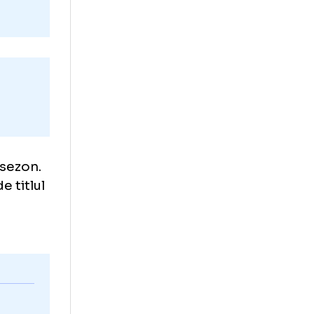
: David Matei (18
te
in acest sezon.
departe de titlul
n faza