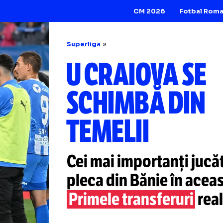
CM 2026
Superliga
U CRAIOVA 
SCHIMBĂ D
TEMELII
Cei mai importanț
pleca din Bănie î
Primele transferu