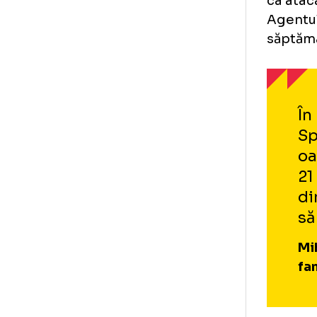
Ba
Da
Ște
ca 
Age
săp