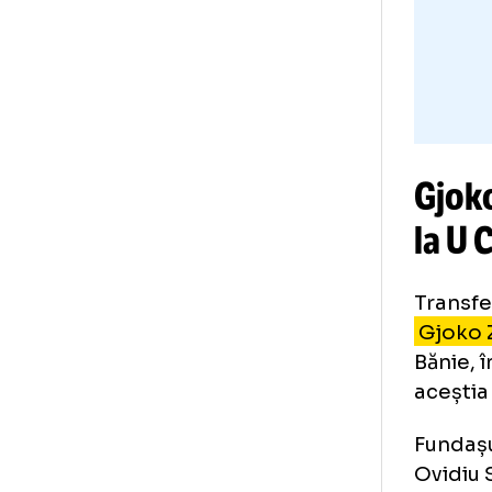
Foto
1
/
11
:
Craiova - CFR Cluj.jpeg
Gj