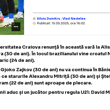
Silviu Dumitru
,
Vlad Nedelea
Publicat: 15.05.2025, ora 16:02
Universitatea Craiova renunță în această va
Safira (30 de ani). În locul brazilianului vin
Mlinaric (24 de ani).
Nici Gjoko Zajkov (30 de ani) nu va continua
timp ce starurile Alexandru Mitriță (30 de an
Baiaram (22 de ani) sunt aproape de plecare