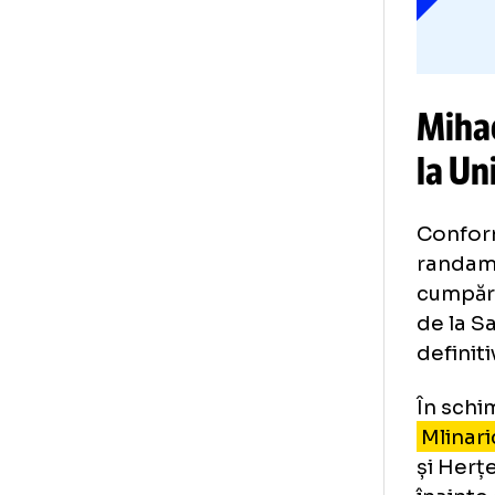
Mi
la
Co
ran
cum