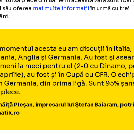
Sorin Cârțu, președinte de onoare Univer
Craiova
iaram și Mitriță, pe picior de p
vid Matei
fan Baiaram
are oferte din Germania și Spani
atacantul să plece din Bănie în această vară 
ntul său oferea
mai multe informații
în urmă
tămâni.