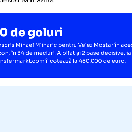
la Santa Clara încă 900.000 de euro pentru 
initiv.
schimb,
Universitatea Craiova îl va transfer
inaric
, un atacant croat care joacă la Velez 
Herțegovina, și care a mai fost dorit de Mihai
inte de sosirea lui Safira.
20 de goluri
a înscris Mihael Mlinaric pentru Velez Most
sezon, în 34 de meciuri. A bifat și 2 pase de
transfermarkt.com îl cotează la 450.000 d