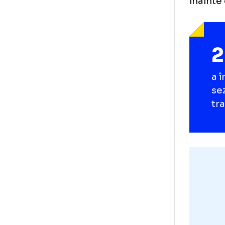
de 
def
În 
Ml
și 
îna