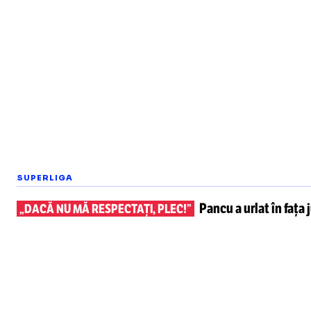
SUPERLIGA
Pancu a urlat în fața 
„DACĂ NU MĂ RESPECTAȚI, PLEC!”