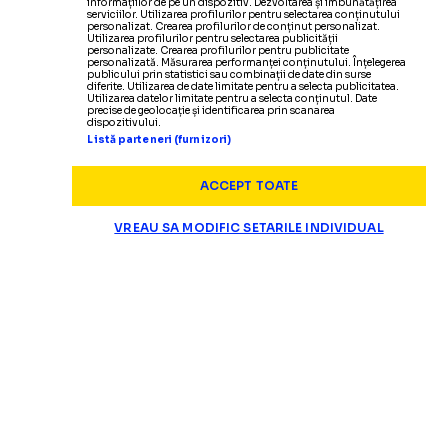
informațiilor de pe un dispozitiv. Dezvoltarea și îmbunătățirea
serviciilor. Utilizarea profilurilor pentru selectarea conținutului
personalizat. Crearea profilurilor de conținut personalizat.
Utilizarea profilurilor pentru selectarea publicității
personalizate. Crearea profilurilor pentru publicitate
personalizată. Măsurarea performanței conținutului. Înțelegerea
publicului prin statistici sau combinații de date din surse
diferite. Utilizarea de date limitate pentru a selecta publicitatea.
Utilizarea datelor limitate pentru a selecta conținutul. Date
precise de geolocație și identificarea prin scanarea
dispozitivului.
Listă parteneri (furnizori)
ACCEPT TOATE
VREAU SA MODIFIC SETARILE INDIVIDUAL