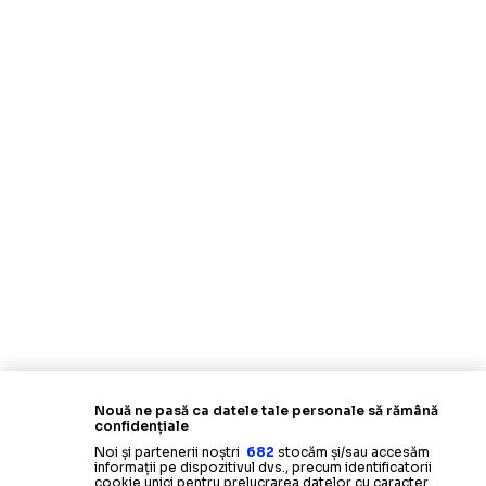
Nouă ne pasă ca datele tale personale să rămână
confidențiale
Noi și partenerii noștri
682
stocăm și/sau accesăm
informații pe dispozitivul dvs., precum identificatorii
cookie unici pentru prelucrarea datelor cu caracter