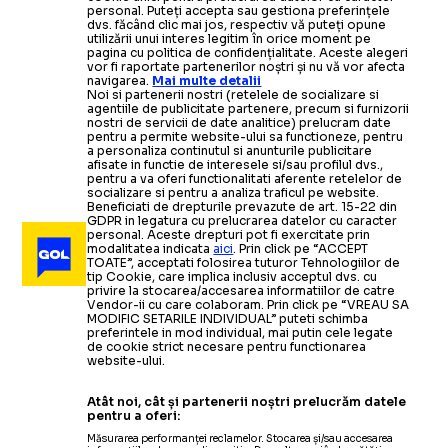
personal. Puteți accepta sau gestiona preferințele
dvs. făcând clic mai jos, respectiv vă puteți opune
utilizării unui interes legitim în orice moment pe
pagina cu politica de confidențialitate. Aceste alegeri
vor fi raportate partenerilor noștri și nu vă vor afecta
navigarea.
Mai multe detalii
Noi si partenerii nostri (retelele de socializare si
agentiile de publicitate partenere, precum si furnizorii
nostri de servicii de date analitice) prelucram date
pentru a permite website-ului sa functioneze, pentru
a personaliza continutul si anunturile publicitare
afisate in functie de interesele si/sau profilul dvs.,
pentru a va oferi functionalitati aferente retelelor de
socializare si pentru a analiza traficul pe website.
Beneficiati de drepturile prevazute de art. 15-22 din
GDPR in legatura cu prelucrarea datelor cu caracter
personal. Aceste drepturi pot fi exercitate prin
modalitatea indicata
aici
. Prin click pe “ACCEPT
TOATE”, acceptati folosirea tuturor Tehnologiilor de
tip Cookie, care implica inclusiv acceptul dvs. cu
privire la stocarea/accesarea informatiilor de catre
Vendor-ii cu care colaboram. Prin click pe “VREAU SA
MODIFIC SETARILE INDIVIDUAL” puteti schimba
preferintele in mod individual, mai putin cele legate
de cookie strict necesare pentru functionarea
website-ului.
Atât noi, cât și partenerii noștri prelucrăm datele
pentru a oferi:
Măsurarea performanței reclamelor. Stocarea și/sau accesarea