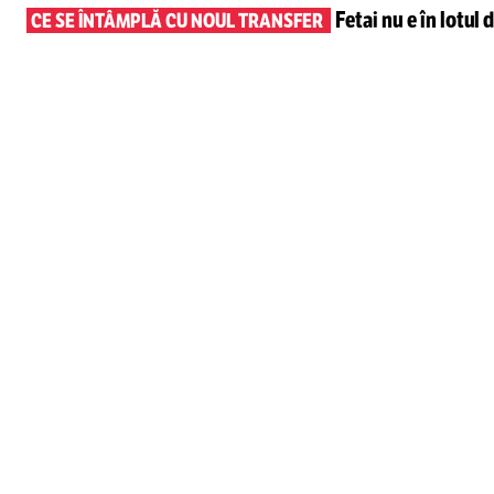
Fetai nu e în lotul
d
CE SE ÎNTÂMPLĂ CU NOUL TRANSFER