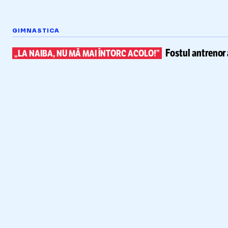
GIMNASTICA
Fostul antrenor 
„LA NAIBA, NU MĂ MAI ÎNTORC ACOLO!”