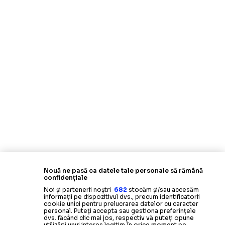
Nouă ne pasă ca datele tale personale să rămână
confidențiale
Noi și partenerii noștri
682
stocăm și/sau accesăm
informații pe dispozitivul dvs., precum identificatorii
cookie unici pentru prelucrarea datelor cu caracter
personal. Puteți accepta sau gestiona preferințele
dvs. făcând clic mai jos, respectiv vă puteți opune
utilizării unui interes legitim în orice moment pe