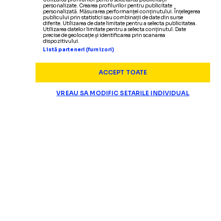
personalizate. Crearea profilurilor pentru publicitate
personalizată. Măsurarea performanței conținutului. Înțelegerea
publicului prin statistici sau combinații de date din surse
diferite. Utilizarea de date limitate pentru a selecta publicitatea.
Utilizarea datelor limitate pentru a selecta conținutul. Date
precise de geolocație și identificarea prin scanarea
dispozitivului.
Listă parteneri (furnizori)
ACCEPT TOATE
VREAU SA MODIFIC SETARILE INDIVIDUAL