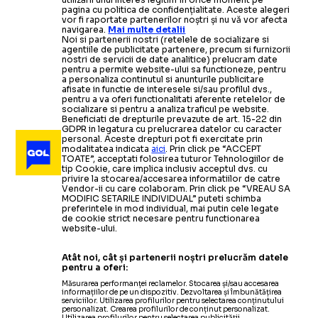
pagina cu politica de confidențialitate. Aceste alegeri
vor fi raportate partenerilor noștri și nu vă vor afecta
navigarea.
Mai multe detalii
Noi si partenerii nostri (retelele de socializare si
agentiile de publicitate partenere, precum si furnizorii
nostri de servicii de date analitice) prelucram date
pentru a permite website-ului sa functioneze, pentru
a personaliza continutul si anunturile publicitare
afisate in functie de interesele si/sau profilul dvs.,
pentru a va oferi functionalitati aferente retelelor de
socializare si pentru a analiza traficul pe website.
Beneficiati de drepturile prevazute de art. 15-22 din
GDPR in legatura cu prelucrarea datelor cu caracter
personal. Aceste drepturi pot fi exercitate prin
modalitatea indicata
aici
. Prin click pe “ACCEPT
TOATE”, acceptati folosirea tuturor Tehnologiilor de
tip Cookie, care implica inclusiv acceptul dvs. cu
privire la stocarea/accesarea informatiilor de catre
Vendor-ii cu care colaboram. Prin click pe “VREAU SA
MODIFIC SETARILE INDIVIDUAL” puteti schimba
preferintele in mod individual, mai putin cele legate
de cookie strict necesare pentru functionarea
website-ului.
Atât noi, cât și partenerii noștri prelucrăm datele
pentru a oferi:
Măsurarea performanței reclamelor. Stocarea și/sau accesarea
informațiilor de pe un dispozitiv. Dezvoltarea și îmbunătățirea
serviciilor. Utilizarea profilurilor pentru selectarea conținutului
personalizat. Crearea profilurilor de conținut personalizat.
Utilizarea profilurilor pentru selectarea publicității