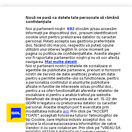
Nouă ne pasă ca datele tale personale să rămână
confidențiale
Noi și partenerii noștri
682
stocăm și/sau accesăm
informații pe dispozitivul dvs., precum identificatorii
cookie unici pentru prelucrarea datelor cu caracter
personal. Puteți accepta sau gestiona preferințele
dvs. făcând clic mai jos, respectiv vă puteți opune
utilizării unui interes legitim în orice moment pe
pagina cu politica de confidențialitate. Aceste alegeri
vor fi raportate partenerilor noștri și nu vă vor afecta
navigarea.
Mai multe detalii
Noi si partenerii nostri (retelele de socializare si
agentiile de publicitate partenere, precum si furnizorii
nostri de servicii de date analitice) prelucram date
pentru a permite website-ului sa functioneze, pentru
a personaliza continutul si anunturile publicitare
afisate in functie de interesele si/sau profilul dvs.,
pentru a va oferi functionalitati aferente retelelor de
socializare si pentru a analiza traficul pe website.
Beneficiati de drepturile prevazute de art. 15-22 din
GDPR in legatura cu prelucrarea datelor cu caracter
personal. Aceste drepturi pot fi exercitate prin
modalitatea indicata
aici
. Prin click pe “ACCEPT
TOATE”, acceptati folosirea tuturor Tehnologiilor de
tip Cookie, care implica inclusiv acceptul dvs. cu
privire la stocarea/accesarea informatiilor de catre
Vendor-ii cu care colaboram. Prin click pe “VREAU SA
MODIFIC SETARILE INDIVIDUAL” puteti schimba