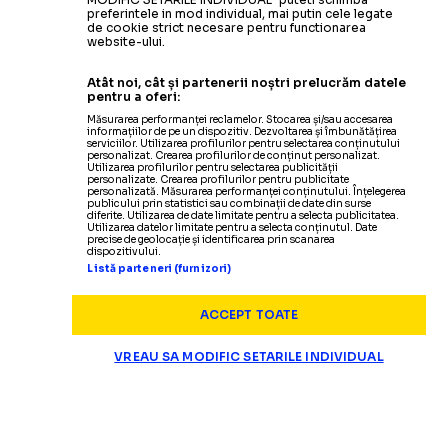
preferintele in mod individual, mai putin cele legate
de cookie strict necesare pentru functionarea
website-ului.
Atât noi, cât și partenerii noștri prelucrăm datele
pentru a oferi:
Măsurarea performanței reclamelor. Stocarea și/sau accesarea
informațiilor de pe un dispozitiv. Dezvoltarea și îmbunătățirea
serviciilor. Utilizarea profilurilor pentru selectarea conținutului
personalizat. Crearea profilurilor de conținut personalizat.
Utilizarea profilurilor pentru selectarea publicității
personalizate. Crearea profilurilor pentru publicitate
personalizată. Măsurarea performanței conținutului. Înțelegerea
publicului prin statistici sau combinații de date din surse
diferite. Utilizarea de date limitate pentru a selecta publicitatea.
Utilizarea datelor limitate pentru a selecta conținutul. Date
precise de geolocație și identificarea prin scanarea
dispozitivului.
Listă parteneri (furnizori)
ACCEPT TOATE
VREAU SA MODIFIC SETARILE INDIVIDUAL