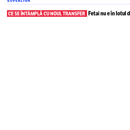
SUPERLIGA
Fetai nu e în lotul
d
CE SE ÎNTÂMPLĂ CU NOUL TRANSFER