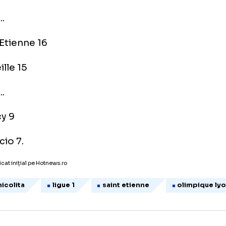
ontpellier 26
yon 23
ille 22
ennes 21
.............
aint Etienne 16
arseille 15
.............