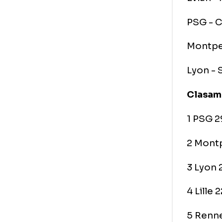
Dij
Aja
Bre
Evi
PSG
Mon
Lyo
Cl
1 P