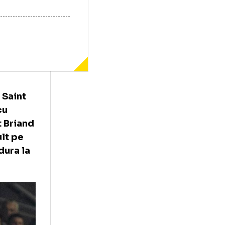
utul 85), Saint
plasare, cu
(au marcat Briand
or mai mult pe
 intrare dura la