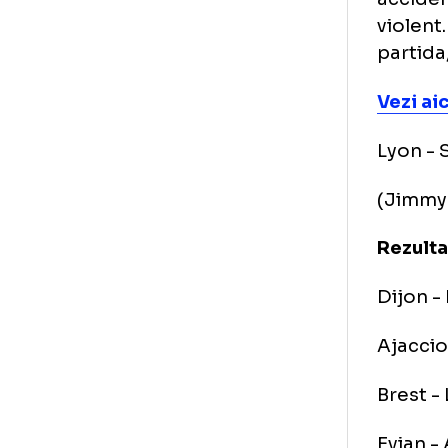
Ba
Fo
Tit
acc
vio
par
Vez
Lyo
(Ji
Rez