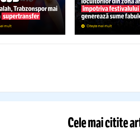
PERLIGA
09.08
DIVERSE
RĂGUȘ, TOT
UNTOL
AI APROAPE
Când pleacă i
E FCSB
stadion + pet
locuitorilor 
pa Salah, Trabzonspor mai
împotriva fe
ce un
supertransfer
generează s
Citește mai mult
Citește mai mult