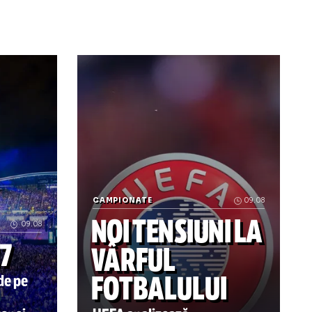
impique lyon
 FCSB de pe Arenă Festivalul împiedică derby-ul să se mai
Drăguș, tot mai aproape de FCSB Dupa