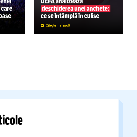
CAMPIONATE
NOI TENSIUN
09.08
D 2027
VÂRFUL
FOTBALULUI
ar U Cluj de pe
iție a
din zona arenei
UEFA analizează
stivalului
care
deschiderea unei anch
ume fabuloase
ce se întâmplă în culise
Citește mai mult