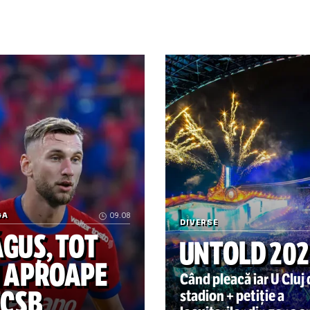
Nancy 9
Ajaccio 7.
icol publicat inițial pe Hotnews.ro
anel nicolita
ligue 1
saint etienne
ol
Asia Fest scoate Dinamo -