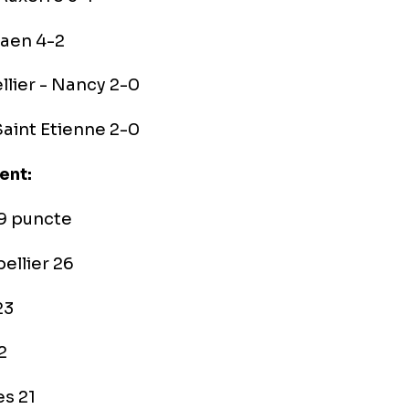
on - Marseille 2-3
ccio - Bordeaux 0-2
st - Lorient 3-1
an - Auxerre 3-1
 - Caen 4-2
tpellier - Nancy 2-0
n - Saint Etienne 2-0
asament:
SG 29 puncte