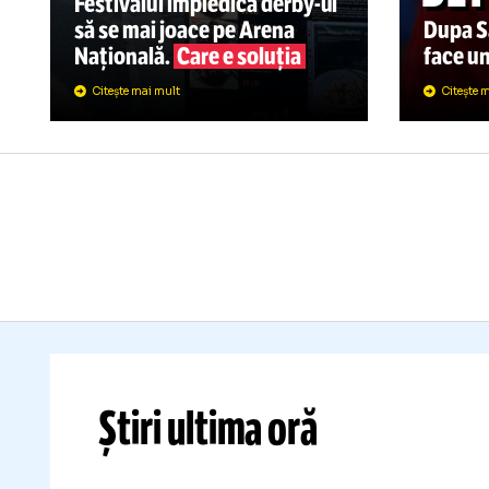
SUPERLIGA
09.08
ASIA FEST
SCOATE
SU
D
DINAMO
-
FCSB
M
DE PE ARENĂ
D
Festivalul împiedică
derby-ul
să se mai joace pe Arena
Du
Națională.
Care e soluția
fa
Citește mai mult