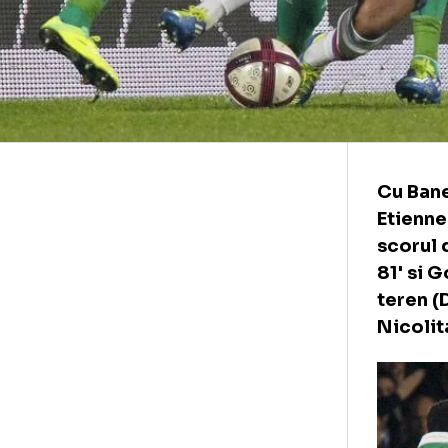
Cu 
Eti
sco
81'
ter
Nic