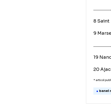
2 M
3 L
4 L
5 R
.......
8 S
9 M
.......