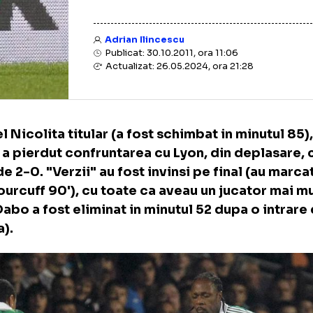
Adrian Ilincescu
Publicat: 30.10.2011, ora 11:06
Actualizat: 26.05.2024, ora 21:28
Banel Nicolita titular (a fost schimbat in min
enne a pierdut confruntarea cu Lyon, din de
rul de 2-0. "Verzii" au fost invinsi pe final 
 si Gourcuff 90'), cu toate ca aveau un jucat
en (Dabo a fost eliminat in minutul 52 dupa o
olita).