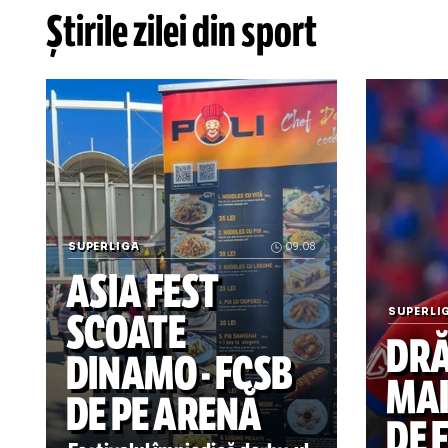
19 
20 
* art
b
Știrile zilei din sport