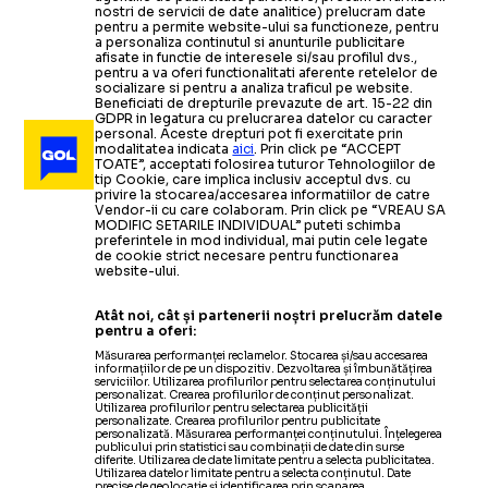
nostri de servicii de date analitice) prelucram date
pentru a permite website-ului sa functioneze, pentru
a personaliza continutul si anunturile publicitare
afisate in functie de interesele si/sau profilul dvs.,
pentru a va oferi functionalitati aferente retelelor de
socializare si pentru a analiza traficul pe website.
Beneficiati de drepturile prevazute de art. 15-22 din
GDPR in legatura cu prelucrarea datelor cu caracter
personal. Aceste drepturi pot fi exercitate prin
modalitatea indicata
aici
. Prin click pe “ACCEPT
TOATE”, acceptati folosirea tuturor Tehnologiilor de
tip Cookie, care implica inclusiv acceptul dvs. cu
privire la stocarea/accesarea informatiilor de catre
Vendor-ii cu care colaboram. Prin click pe “VREAU SA
MODIFIC SETARILE INDIVIDUAL” puteti schimba
preferintele in mod individual, mai putin cele legate
de cookie strict necesare pentru functionarea
website-ului.
Atât noi, cât și partenerii noștri prelucrăm datele
pentru a oferi:
Măsurarea performanței reclamelor. Stocarea și/sau accesarea
informațiilor de pe un dispozitiv. Dezvoltarea și îmbunătățirea
serviciilor. Utilizarea profilurilor pentru selectarea conținutului
personalizat. Crearea profilurilor de conținut personalizat.
Utilizarea profilurilor pentru selectarea publicității
personalizate. Crearea profilurilor pentru publicitate
personalizată. Măsurarea performanței conținutului. Înțelegerea
publicului prin statistici sau combinații de date din surse
diferite. Utilizarea de date limitate pentru a selecta publicitatea.
Utilizarea datelor limitate pentru a selecta conținutul. Date
precise de geolocație și identificarea prin scanarea