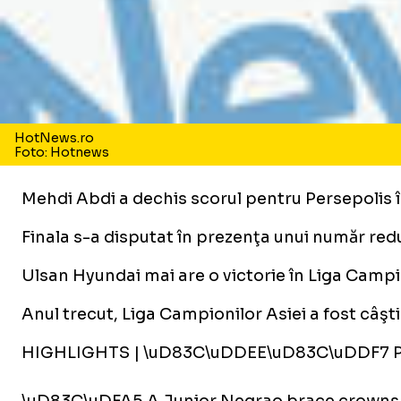
HotNews.ro
Foto: Hotnews
Mehdi Abdi a dechis scorul pentru Persepolis îm
Finala s-a disputat în prezenţa unui număr redu
Ulsan Hyundai mai are o victorie în Liga Campion
Anul trecut, Liga Campionilor Asiei a fost câş
HIGHLIGHTS | \uD83C\uDDEE\uD83C\uDDF7 Pe
\uD83C\uDFA5 A Junior Negrao brace crowns 