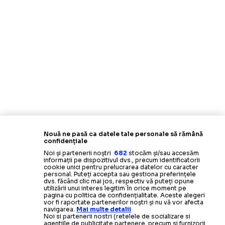
Nouă ne pasă ca datele tale personale să rămână
confidențiale
Noi și partenerii noștri
682
stocăm și/sau accesăm
informații pe dispozitivul dvs., precum identificatorii
cookie unici pentru prelucrarea datelor cu caracter
personal. Puteți accepta sau gestiona preferințele
dvs. făcând clic mai jos, respectiv vă puteți opune
utilizării unui interes legitim în orice moment pe
pagina cu politica de confidențialitate. Aceste alegeri
vor fi raportate partenerilor noștri și nu vă vor afecta
navigarea.
Mai multe detalii
Noi si partenerii nostri (retelele de socializare si
agentiile de publicitate partenere, precum si furnizorii