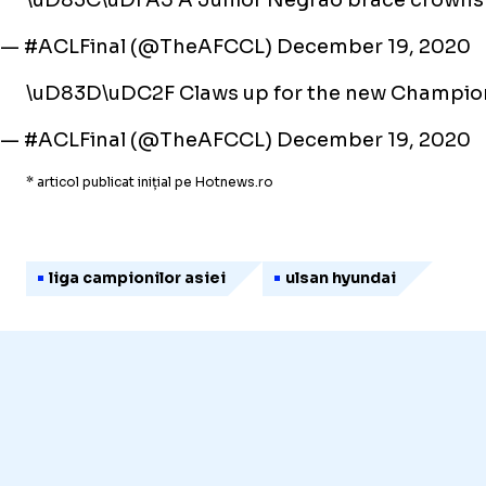
— #ACLFinal (@TheAFCCL)
December 19, 2020
\uD83D\uDC2F Claws up for the new Champio
— #ACLFinal (@TheAFCCL)
December 19, 2020
* articol publicat inițial pe Hotnews.ro
liga campionilor asiei
ulsan hyundai