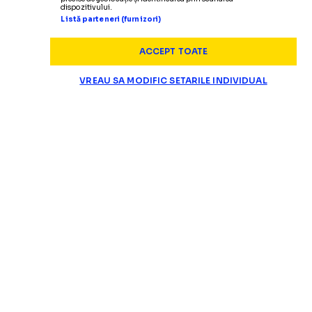
dispozitivului.
Listă parteneri (furnizori)
ACCEPT TOATE
SUPERLIGA
VREAU SA MODIFIC SETARILE INDIVIDUAL
Un fost jucător al clujenilor a 
SITUAȚIE CRITICĂ LA CFR