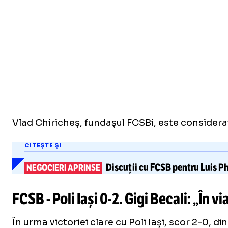
Vlad Chiricheș, fundașul FCSBi, este considerat
CITEȘTE ȘI
Discuții cu FCSB
pentru Luis Ph
NEGOCIERI APRINSE
FCSB - Poli Iași
0-2
. Gigi Becali: „În v
În urma victoriei clare cu Poli Iași, scor 2-0, di