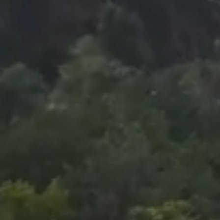
Foto
1
/
8
:
Darius Olaru a deschis scorul în Poli Iași - FCSB/ F