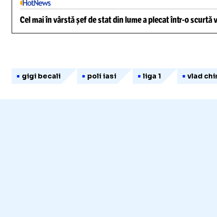
Cel mai în vârstă șef de stat din lume a plecat într-o scurtă
gigi becali
poli iasi
liga 1
vlad chi