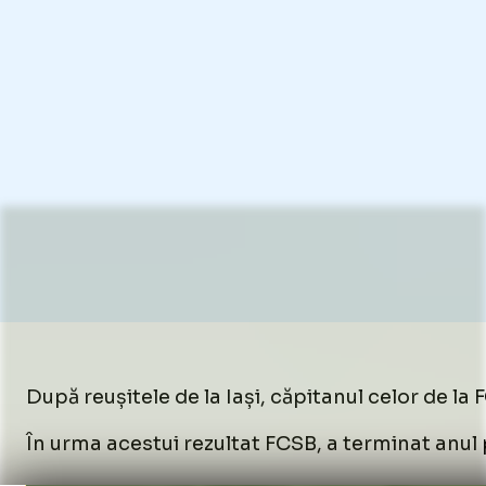
/
Unmute
După reușitele de la Iași, căpitanul celor de la 
Unmute
În urma acestui rezultat FCSB, a terminat anul p