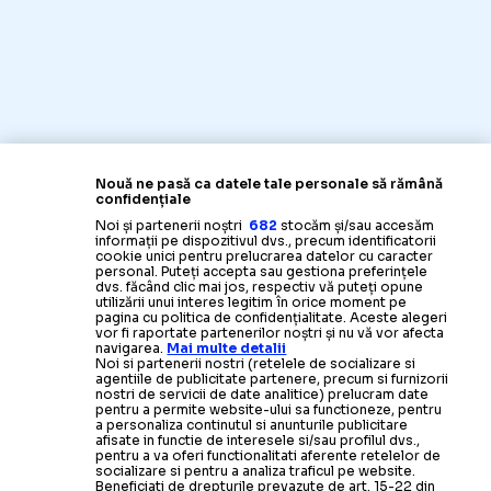
Nouă ne pasă ca datele tale personale să rămână
confidențiale
Noi și partenerii noștri
682
stocăm și/sau accesăm
informații pe dispozitivul dvs., precum identificatorii
cookie unici pentru prelucrarea datelor cu caracter
personal. Puteți accepta sau gestiona preferințele
dvs. făcând clic mai jos, respectiv vă puteți opune
utilizării unui interes legitim în orice moment pe
pagina cu politica de confidențialitate. Aceste alegeri
vor fi raportate partenerilor noștri și nu vă vor afecta
navigarea.
Mai multe detalii
Noi si partenerii nostri (retelele de socializare si
agentiile de publicitate partenere, precum si furnizorii
nostri de servicii de date analitice) prelucram date
pentru a permite website-ului sa functioneze, pentru
a personaliza continutul si anunturile publicitare
afisate in functie de interesele si/sau profilul dvs.,
pentru a va oferi functionalitati aferente retelelor de
socializare si pentru a analiza traficul pe website.
Beneficiati de drepturile prevazute de art. 15-22 din