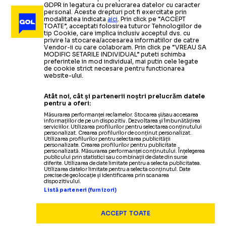
GDPR in legatura cu prelucrarea datelor cu caracter
personal. Aceste drepturi pot fi exercitate prin
modalitatea indicata
aici
. Prin click pe “ACCEPT
TOATE”, acceptati folosirea tuturor Tehnologiilor de
tip Cookie, care implica inclusiv acceptul dvs. cu
privire la stocarea/accesarea informatiilor de catre
Vendor-ii cu care colaboram. Prin click pe “VREAU SA
MODIFIC SETARILE INDIVIDUAL” puteti schimba
preferintele in mod individual, mai putin cele legate
de cookie strict necesare pentru functionarea
website-ului.
Atât noi, cât și partenerii noștri prelucrăm datele
pentru a oferi:
Măsurarea performanței reclamelor. Stocarea și/sau accesarea
informațiilor de pe un dispozitiv. Dezvoltarea și îmbunătățirea
serviciilor. Utilizarea profilurilor pentru selectarea conținutului
personalizat. Crearea profilurilor de conținut personalizat.
Utilizarea profilurilor pentru selectarea publicității
personalizate. Crearea profilurilor pentru publicitate
personalizată. Măsurarea performanței conținutului. Înțelegerea
publicului prin statistici sau combinații de date din surse
diferite. Utilizarea de date limitate pentru a selecta publicitatea.
Utilizarea datelor limitate pentru a selecta conținutul. Date
precise de geolocație și identificarea prin scanarea
dispozitivului.
Listă parteneri (furnizori)
ACCEPT TOATE