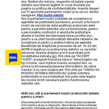
dvs. făcând clic mai jos, respectiv vă puteți opune
utilizării unui interes legitim în orice moment pe
pagina cu politica de confidențialitate. Aceste alegeri
vor fi raportate partenerilor noștri și nu vă vor afecta
navigarea.
Mai multe detalii
Noi si partenerii nostri (retelele de socializare si
agentiile de publicitate partenere, precum si furnizorii
nostri de servicii de date analitice) prelucram date
pentru a permite website-ului sa functioneze, pentru
a personaliza continutul si anunturile publicitare
afisate in functie de interesele si/sau profilul dvs.,
pentru a va oferi functionalitati aferente retelelor de
socializare si pentru a analiza traficul pe website.
Beneficiati de drepturile prevazute de art. 15-22 din
GDPR in legatura cu prelucrarea datelor cu caracter
personal. Aceste drepturi pot fi exercitate prin
modalitatea indicata
aici
. Prin click pe “ACCEPT
TOATE”, acceptati folosirea tuturor Tehnologiilor de
tip Cookie, care implica inclusiv acceptul dvs. cu
privire la stocarea/accesarea informatiilor de catre
Vendor-ii cu care colaboram. Prin click pe “VREAU SA
MODIFIC SETARILE INDIVIDUAL” puteti schimba
preferintele in mod individual, mai putin cele legate
de cookie strict necesare pentru functionarea
website-ului.
Atât noi, cât și partenerii noștri prelucrăm datele
pentru a oferi:
Măsurarea performanței reclamelor. Stocarea și/sau accesarea
informațiilor de pe un dispozitiv. Dezvoltarea și îmbunătățirea
serviciilor. Utilizarea profilurilor pentru selectarea conținutului