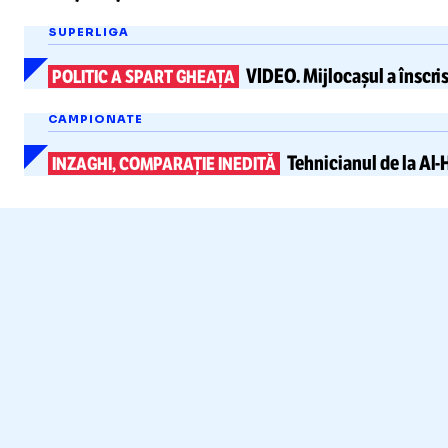
SUPERLIGA
VIDEO.
Mijlocașul a înscri
POLITIC A SPART GHEAȚA
CAMPIONATE
Tehnicianul de la
Al-H
INZAGHI, COMPARAȚIE INEDITĂ