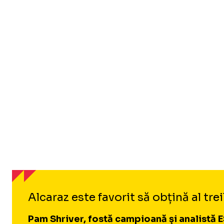
Alcaraz este favorit să obțină al trei
Pam Shriver, fostă campioană și analistă 