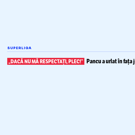
SUPERLIGA
Pancu a urlat în fața 
„DACĂ NU MĂ RESPECTAȚI, PLEC!”