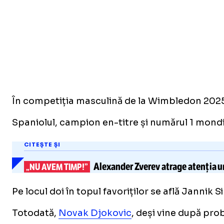
În competiția masculină de la Wimbledon 2025
Spaniolul, campion en-titre și numărul 1 mondi
CITEȘTE ȘI
Alexander Zverev
atrage atenția u
„NU AVEM TIMP!”
Pe locul doi în topul favoriților se află Jannik 
Totodată,
Novak Djokovic
, deși vine după pro