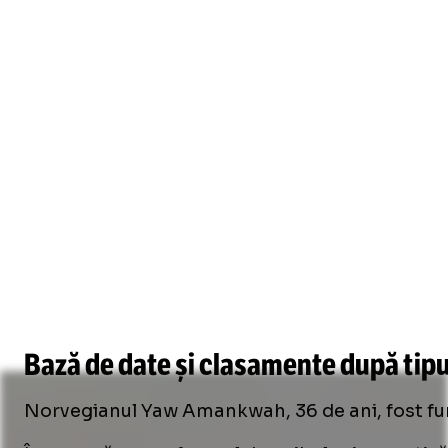
Bază de date și clasamente după tipu
Norvegianul Yaw Amankwah, 36 de ani, fost funda