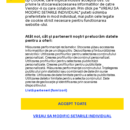
tip Cookie, care implica inclusiv acceptul dvs. cu
privire la stocarea/accesarea informatiilor de catre
Vendor-ii cu care colaboram. Prin click pe “VREAU SA
MODIFIC SETARILE INDIVIDUAL” puteti schimba
preferintele in mod individual, mai putin cele legate
de cookie strict necesare pentru functionarea
website-ului.
Atât noi, cât și partenerii noștri prelucrăm datele
pentru a oferi:
Măsurarea performanței reclamelor. Stocarea și/sau accesarea
informațiilor de pe un dispozitiv. Dezvoltarea și îmbunătățirea
serviciilor. Utilizarea profilurilor pentru selectarea conținutului
personalizat. Crearea profilurilor de conținut personalizat.
Utilizarea profilurilor pentru selectarea publicității
personalizate. Crearea profilurilor pentru publicitate
personalizată. Măsurarea performanței conținutului. Înțelegerea
publicului prin statistici sau combinații de date din surse
diferite. Utilizarea de date limitate pentru a selecta publicitatea.
Utilizarea datelor limitate pentru a selecta conținutul. Date
precise de geolocație și identificarea prin scanarea
dispozitivului.
Listă parteneri (furnizori)
ACCEPT TOATE
VREAU SA MODIFIC SETARILE INDIVIDUAL