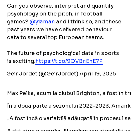
Can you observe, interpret and quantify
psychology on the pitch, in football
games?
@yiaman
and I think so, and these
past years we have delivered behaviour
data to several top European teams.
The future of psychological data in sports
is exciting.
https://t.co/9OVBnEnE7P
— Geir Jordet (@GeirJordet)
April 19, 2025
Max Pelka, acum la clubul Brighton, a fost în t
În a doua parte a sezonului 2022-2023, Amankwah
„A fost încă o variabilă adăugată în procesul sel