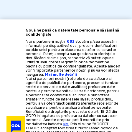
Nouă ne pasă ca datele tale personale să rămână
confidențiale
Noi și partenerii noștri
682
stocăm și/sau accesăm
informații pe dispozitivul dvs., precum identificatorii
cookie unici pentru prelucrarea datelor cu caracter
personal. Puteți accepta sau gestiona preferințele
dvs. făcând clic mai jos, respectiv vă puteți opune
utilizării unui interes legitim în orice moment pe
pagina cu politica de confidențialitate. Aceste alegeri
vor fi raportate partenerilor noștri și nu vă vor afecta
navigarea.
Mai multe detalii
Noi si partenerii nostri (retelele de socializare si
agentiile de publicitate partenere, precum si furnizorii
nostri de servicii de date analitice) prelucram date
pentru a permite website-ului sa functioneze, pentru
a personaliza continutul si anunturile publicitare
afisate in functie de interesele si/sau profilul dvs.,
pentru a va oferi functionalitati aferente retelelor de
socializare si pentru a analiza traficul pe website.
Beneficiati de drepturile prevazute de art. 15-22 din
GDPR in legatura cu prelucrarea datelor cu caracter
personal. Aceste drepturi pot fi exercitate prin
modalitatea indicata
aici
. Prin click pe “ACCEPT
TOATE”, acceptati folosirea tuturor Tehnologiilor de