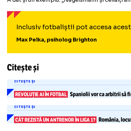
A dat și un exemplu: „Nagelsmann și ceilalți an
Inclusiv fotbaliștii pot accesa aces
Max Pelka, psiholog Brighton
Citește și
CITEȘTE ȘI
Spaniolii vor ca
arbitrii să f
REVOLUȚIE AI ÎN FOTBAL
CITEȘTE ȘI
România,
locu
CÂT REZISTĂ UN ANTRENOR ÎN LIGA 1?