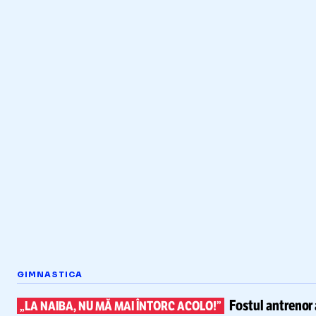
GIMNASTICA
Fostul antrenor 
„LA NAIBA, NU MĂ MAI ÎNTORC ACOLO!”