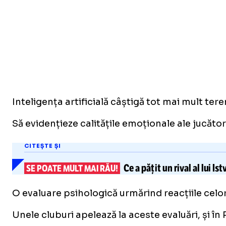
Inteligența artificială câștigă tot mai mult tere
Să evidențieze calitățile emoționale ale jucător
CITEȘTE ȘI
Ce a pățit un
rival al lui I
SE POATE MULT MAI RĂU!
O evaluare psihologică urmărind reacțiile celor 
Unele cluburi apelează la aceste evaluări, și în