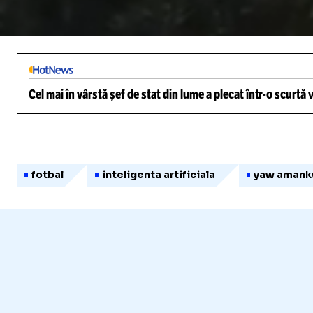
/
Unmute
Cel mai în vârstă șef de stat din lume a plecat într-o scurtă
fotbal
inteligenta artificiala
yaw aman