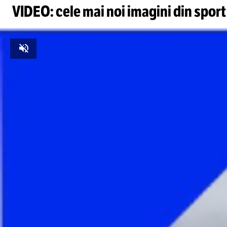
VIDEO: cele mai noi imagini din sport
Unmute