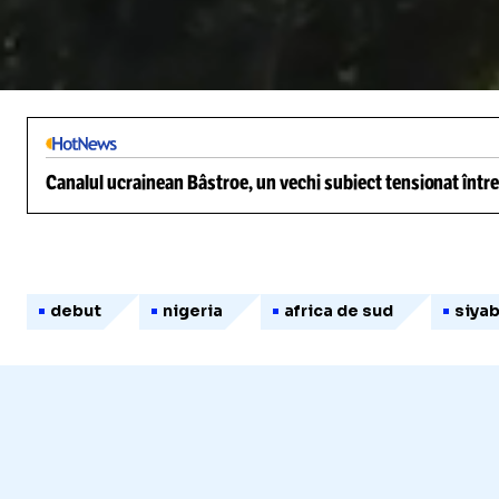
/
Unmute
Canalul ucrainean Bâstroe, un vechi subiect tensionat între
debut
nigeria
africa de sud
siya