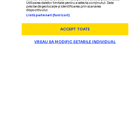
Utilizarea datelor limitate pentru a selecta conținutul. Date
precise de geolocație și identificarea prin scanarea
dispozitivului.
Listă parteneri (furnizori)
ACCEPT TOATE
VREAU SA MODIFIC SETARILE INDIVIDUAL