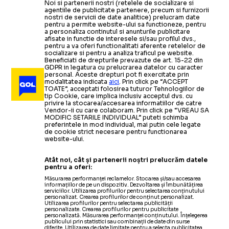
Noi si partenerii nostri (retelele de socializare si
agentiile de publicitate partenere, precum si furnizorii
nostri de servicii de date analitice) prelucram date
pentru a permite website-ului sa functioneze, pentru
a personaliza continutul si anunturile publicitare
afisate in functie de interesele si/sau profilul dvs.,
pentru a va oferi functionalitati aferente retelelor de
socializare si pentru a analiza traficul pe website.
Beneficiati de drepturile prevazute de art. 15-22 din
GDPR in legatura cu prelucrarea datelor cu caracter
personal. Aceste drepturi pot fi exercitate prin
modalitatea indicata
aici
. Prin click pe “ACCEPT
TOATE”, acceptati folosirea tuturor Tehnologiilor de
tip Cookie, care implica inclusiv acceptul dvs. cu
privire la stocarea/accesarea informatiilor de catre
Vendor-ii cu care colaboram. Prin click pe “VREAU SA
MODIFIC SETARILE INDIVIDUAL” puteti schimba
preferintele in mod individual, mai putin cele legate
de cookie strict necesare pentru functionarea
website-ului.
Atât noi, cât și partenerii noștri prelucrăm datele
pentru a oferi:
Măsurarea performanței reclamelor. Stocarea și/sau accesarea
informațiilor de pe un dispozitiv. Dezvoltarea și îmbunătățirea
serviciilor. Utilizarea profilurilor pentru selectarea conținutului
personalizat. Crearea profilurilor de conținut personalizat.
Utilizarea profilurilor pentru selectarea publicității
personalizate. Crearea profilurilor pentru publicitate
personalizată. Măsurarea performanței conținutului. Înțelegerea
publicului prin statistici sau combinații de date din surse
diferite. Utilizarea de date limitate pentru a selecta publicitatea.