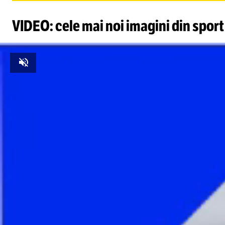
VIDEO: cele mai noi imagini din sport
Unmute