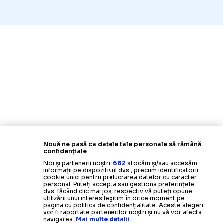
Nouă ne pasă ca datele tale personale să rămână
confidențiale
Noi și partenerii noștri
682
stocăm și/sau accesăm
informații pe dispozitivul dvs., precum identificatorii
cookie unici pentru prelucrarea datelor cu caracter
personal. Puteți accepta sau gestiona preferințele
dvs. făcând clic mai jos, respectiv vă puteți opune
utilizării unui interes legitim în orice moment pe
pagina cu politica de confidențialitate. Aceste alegeri
vor fi raportate partenerilor noștri și nu vă vor afecta
navigarea.
Mai multe detalii