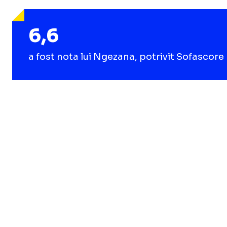
6,6
a fost nota lui Ngezana, potrivit Sofascore