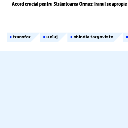
Acord crucial pentru Strâmtoarea Ormuz: Iranul se apropie d
transfer
u cluj
chindia targoviste