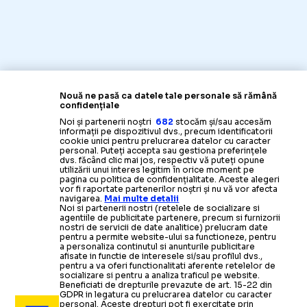
Nouă ne pasă ca datele tale personale să rămână
confidențiale
Noi și partenerii noștri
682
stocăm și/sau accesăm
informații pe dispozitivul dvs., precum identificatorii
cookie unici pentru prelucrarea datelor cu caracter
personal. Puteți accepta sau gestiona preferințele
dvs. făcând clic mai jos, respectiv vă puteți opune
utilizării unui interes legitim în orice moment pe
pagina cu politica de confidențialitate. Aceste alegeri
vor fi raportate partenerilor noștri și nu vă vor afecta
navigarea.
Mai multe detalii
Noi si partenerii nostri (retelele de socializare si
agentiile de publicitate partenere, precum si furnizorii
nostri de servicii de date analitice) prelucram date
pentru a permite website-ului sa functioneze, pentru
a personaliza continutul si anunturile publicitare
afisate in functie de interesele si/sau profilul dvs.,
pentru a va oferi functionalitati aferente retelelor de
socializare si pentru a analiza traficul pe website.
Beneficiati de drepturile prevazute de art. 15-22 din
GDPR in legatura cu prelucrarea datelor cu caracter
personal. Aceste drepturi pot fi exercitate prin