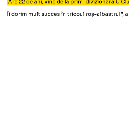
Are 22 de ani, vine de la prim-divizionara U Cl
Îi dorim mult succes în tricoul roș-albastru!”,