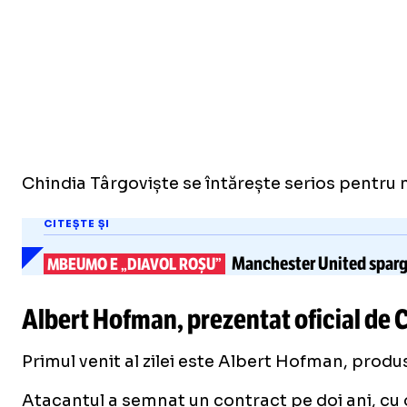
Chindia Târgoviște se întărește serios pentru no
CITEȘTE ȘI
Manchester United
sparg
MBEUMO E „DIAVOL ROȘU”
Albert Hofman, prezentat oficial de 
Primul venit al zilei este Albert Hofman, produs
Atacantul a semnat un contract pe doi ani, cu 