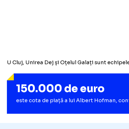
U Cluj, Unirea Dej și Oțelul Galați sunt echipel
150.000 de euro
este cota de piață a lui Albert Hofman, c