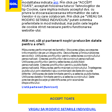
modalitatea indicata
aici
. Prin click pe “ACCEPT
TOATE”, acceptati folosirea tuturor Tehnologiilor de
tip Cookie, care implica inclusiv acceptul dvs. cu
privire la stocarea/accesarea informatiilor de catre
Vendor-ii cu care colaboram. Prin click pe “VREAU SA
MODIFIC SETARILE INDIVIDUAL” puteti schimba
preferintele in mod individual, mai putin cele legate
de cookie strict necesare pentru functionarea
website-ului.
Atât noi, cât și partenerii noștri prelucrăm datele
pentru a oferi:
Măsurarea performanței reclamelor. Stocarea și/sau accesarea
informațiilor de pe un dispozitiv. Dezvoltarea și îmbunătățirea
serviciilor. Utilizarea profilurilor pentru selectarea conținutului
personalizat. Crearea profilurilor de conținut personalizat.
Utilizarea profilurilor pentru selectarea publicității
personalizate. Crearea profilurilor pentru publicitate
personalizată. Măsurarea performanței conținutului. Înțelegerea
publicului prin statistici sau combinații de date din surse
diferite. Utilizarea de date limitate pentru a selecta publicitatea.
Utilizarea datelor limitate pentru a selecta conținutul. Date
precise de geolocație și identificarea prin scanarea
dispozitivului.
Listă parteneri (furnizori)
ACCEPT TOATE
VREAU SA MODIFIC SETARILE INDIVIDUAL