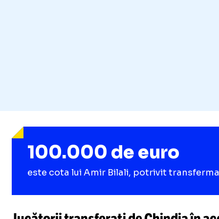
100.000 de euro
este cota lui Amir Bilali, potrivit transferm
Jucătorii transferați de Chindia în ac