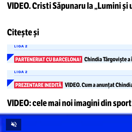
VIDEO. Cristi Săpunaru la „Lumini și u
Citește și
LIGA 2
Chindia Târgoviște a 
PARTENERIAT CU BARCELONA!
LIGA 2
VIDEO.
Cum a anunțat Chindi
PREZENTARE INEDITĂ
VIDEO: cele mai noi imagini din sport
Unmute