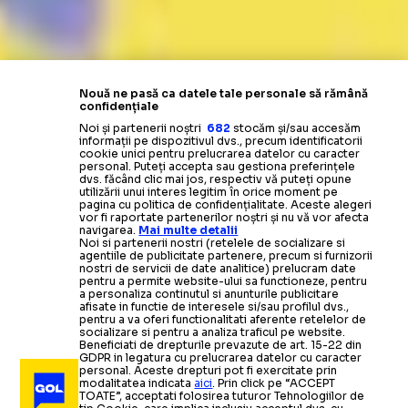
Nouă ne pasă ca datele tale personale să rămână
confidențiale
Noi și partenerii noștri
682
stocăm și/sau accesăm
informații pe dispozitivul dvs., precum identificatorii
cookie unici pentru prelucrarea datelor cu caracter
personal. Puteți accepta sau gestiona preferințele
dvs. făcând clic mai jos, respectiv vă puteți opune
utilizării unui interes legitim în orice moment pe
pagina cu politica de confidențialitate. Aceste alegeri
vor fi raportate partenerilor noștri și nu vă vor afecta
navigarea.
Mai multe detalii
Noi si partenerii nostri (retelele de socializare si
agentiile de publicitate partenere, precum si furnizorii
nostri de servicii de date analitice) prelucram date
pentru a permite website-ului sa functioneze, pentru
a personaliza continutul si anunturile publicitare
afisate in functie de interesele si/sau profilul dvs.,
pentru a va oferi functionalitati aferente retelelor de
socializare si pentru a analiza traficul pe website.
Beneficiati de drepturile prevazute de art. 15-22 din
GDPR in legatura cu prelucrarea datelor cu caracter
personal. Aceste drepturi pot fi exercitate prin
modalitatea indicata
aici
. Prin click pe “ACCEPT
TOATE”, acceptati folosirea tuturor Tehnologiilor de