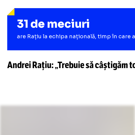
31 de meciuri
are Rațiu la echipa națională, timp în care a
Andrei Rațiu: „Trebuie să câștigăm t