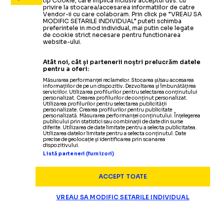
tip Cookie, care implica inclusiv acceptul dvs. cu
privire la stocarea/accesarea informatiilor de catre
Vendor-ii cu care colaboram. Prin click pe “VREAU SA
MODIFIC SETARILE INDIVIDUAL” puteti schimba
preferintele in mod individual, mai putin cele legate
de cookie strict necesare pentru functionarea
website-ului.
Atât noi, cât și partenerii noștri prelucrăm datele
pentru a oferi:
Măsurarea performanței reclamelor. Stocarea și/sau accesarea
informațiilor de pe un dispozitiv. Dezvoltarea și îmbunătățirea
serviciilor. Utilizarea profilurilor pentru selectarea conținutului
personalizat. Crearea profilurilor de conținut personalizat.
Utilizarea profilurilor pentru selectarea publicității
personalizate. Crearea profilurilor pentru publicitate
personalizată. Măsurarea performanței conținutului. Înțelegerea
publicului prin statistici sau combinații de date din surse
diferite. Utilizarea de date limitate pentru a selecta publicitatea.
Utilizarea datelor limitate pentru a selecta conținutul. Date
precise de geolocație și identificarea prin scanarea
dispozitivului.
Listă parteneri (furnizori)
ACCEPT TOATE
VREAU SA MODIFIC SETARILE INDIVIDUAL