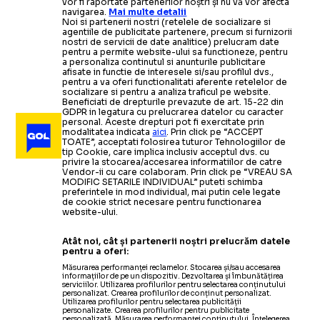
vor fi raportate partenerilor noștri și nu vă vor afecta
navigarea.
Mai multe detalii
Noi si partenerii nostri (retelele de socializare si
agentiile de publicitate partenere, precum si furnizorii
nostri de servicii de date analitice) prelucram date
pentru a permite website-ului sa functioneze, pentru
a personaliza continutul si anunturile publicitare
afisate in functie de interesele si/sau profilul dvs.,
pentru a va oferi functionalitati aferente retelelor de
socializare si pentru a analiza traficul pe website.
Beneficiati de drepturile prevazute de art. 15-22 din
GDPR in legatura cu prelucrarea datelor cu caracter
personal. Aceste drepturi pot fi exercitate prin
modalitatea indicata
aici
. Prin click pe “ACCEPT
TOATE”, acceptati folosirea tuturor Tehnologiilor de
tip Cookie, care implica inclusiv acceptul dvs. cu
privire la stocarea/accesarea informatiilor de catre
Vendor-ii cu care colaboram. Prin click pe “VREAU SA
MODIFIC SETARILE INDIVIDUAL” puteti schimba
preferintele in mod individual, mai putin cele legate
de cookie strict necesare pentru functionarea
website-ului.
Atât noi, cât și partenerii noștri prelucrăm datele
pentru a oferi:
Măsurarea performanței reclamelor. Stocarea și/sau accesarea
informațiilor de pe un dispozitiv. Dezvoltarea și îmbunătățirea
serviciilor. Utilizarea profilurilor pentru selectarea conținutului
personalizat. Crearea profilurilor de conținut personalizat.
Utilizarea profilurilor pentru selectarea publicității
personalizate. Crearea profilurilor pentru publicitate
personalizată. Măsurarea performanței conținutului. Înțelegerea