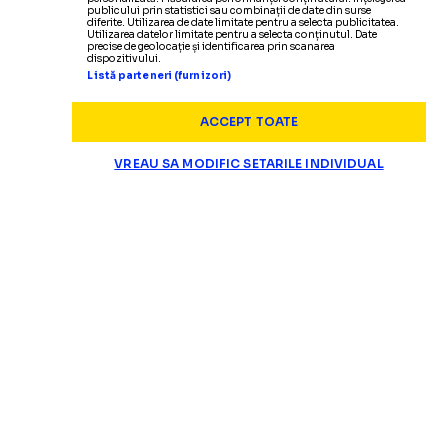
publicului prin statistici sau combinații de date din surse
diferite. Utilizarea de date limitate pentru a selecta publicitatea.
Utilizarea datelor limitate pentru a selecta conținutul. Date
precise de geolocație și identificarea prin scanarea
dispozitivului.
Listă parteneri (furnizori)
ACCEPT TOATE
SUPERLIGA
VREAU SA MODIFIC SETARILE INDIVIDUAL
Pancu a urlat în fața 
„DACĂ NU MĂ RESPECTAȚI, PLEC!”