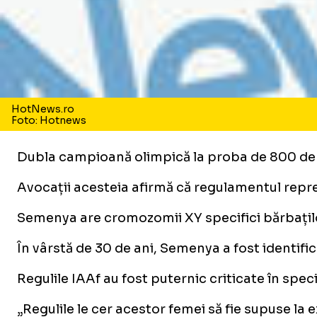
HotNews.ro
Foto: Hotnews
Dubla campioană olimpică la proba de 800 de me
Avocații acesteia afirmă că regulamentul reprez
Semenya are cromozomii XY specifici bărbaților 
În vârstă de 30 de ani, Semenya a fost identifi
Regulile IAAf au fost puternic criticate în spe
„Regulile le cer acestor femei să fie supuse l