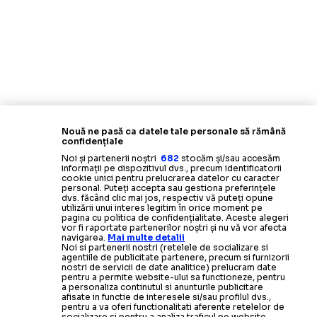
Nouă ne pasă ca datele tale personale să rămână
confidențiale
Noi și partenerii noștri
682
stocăm și/sau accesăm
informații pe dispozitivul dvs., precum identificatorii
cookie unici pentru prelucrarea datelor cu caracter
personal. Puteți accepta sau gestiona preferințele
dvs. făcând clic mai jos, respectiv vă puteți opune
utilizării unui interes legitim în orice moment pe
pagina cu politica de confidențialitate. Aceste alegeri
vor fi raportate partenerilor noștri și nu vă vor afecta
navigarea.
Mai multe detalii
Noi si partenerii nostri (retelele de socializare si
agentiile de publicitate partenere, precum si furnizorii
nostri de servicii de date analitice) prelucram date
pentru a permite website-ului sa functioneze, pentru
a personaliza continutul si anunturile publicitare
afisate in functie de interesele si/sau profilul dvs.,
pentru a va oferi functionalitati aferente retelelor de
socializare si pentru a analiza traficul pe website.