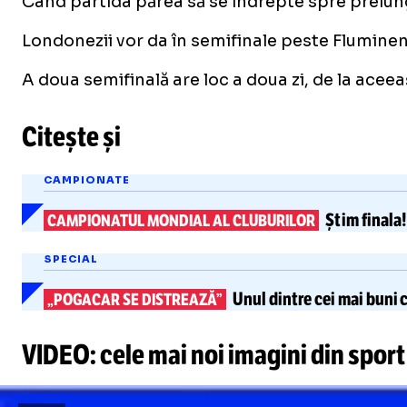
Când partida părea să se îndrepte spre prelungi
Londonezii vor da în semifinale peste Fluminense
A doua semifinală are loc a doua zi, de la aceeași 
Citește și
CAMPIONATE
Știm finala
CAMPIONATUL MONDIAL AL CLUBURILOR
SPECIAL
Unul dintre cei mai
buni c
„POGACAR SE DISTREAZĂ”
VIDEO: cele mai noi imagini din sport