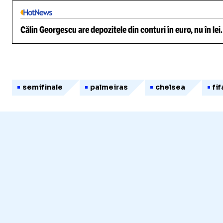
Călin Georgescu are depozitele din conturi în euro, nu în lei
semifinale
palmeiras
chelsea
fi