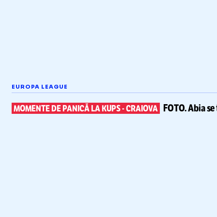
EUROPA LEAGUE
FOTO.
Abia se 
MOMENTE DE PANICĂ LA KUPS
-
CRAIOVA