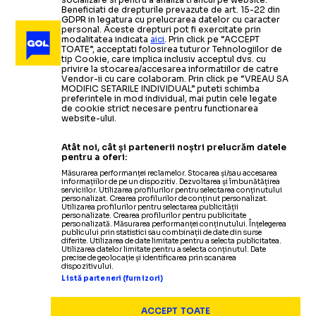
Beneficiati de drepturile prevazute de art. 15-22 din
GDPR in legatura cu prelucrarea datelor cu caracter
personal. Aceste drepturi pot fi exercitate prin
modalitatea indicata
aici
. Prin click pe “ACCEPT
TOATE”, acceptati folosirea tuturor Tehnologiilor de
tip Cookie, care implica inclusiv acceptul dvs. cu
privire la stocarea/accesarea informatiilor de catre
Vendor-ii cu care colaboram. Prin click pe “VREAU SA
MODIFIC SETARILE INDIVIDUAL” puteti schimba
preferintele in mod individual, mai putin cele legate
de cookie strict necesare pentru functionarea
website-ului.
Atât noi, cât și partenerii noștri prelucrăm datele
pentru a oferi:
Măsurarea performanței reclamelor. Stocarea și/sau accesarea
informațiilor de pe un dispozitiv. Dezvoltarea și îmbunătățirea
serviciilor. Utilizarea profilurilor pentru selectarea conținutului
personalizat. Crearea profilurilor de conținut personalizat.
Utilizarea profilurilor pentru selectarea publicității
personalizate. Crearea profilurilor pentru publicitate
personalizată. Măsurarea performanței conținutului. Înțelegerea
publicului prin statistici sau combinații de date din surse
diferite. Utilizarea de date limitate pentru a selecta publicitatea.
Utilizarea datelor limitate pentru a selecta conținutul. Date
precise de geolocație și identificarea prin scanarea
dispozitivului.
Listă parteneri (furnizori)
ACCEPT TOATE