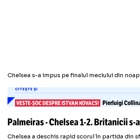
Chelsea s-a impus pe finalul meciului din noapt
CITEȘTE ȘI
Pierluigi Collin
VESTE-ȘOC
DESPRE ISTVAN KOVACS!
Palmeiras - Chelsea
1-2
. Britanicii
s-
Chelsea a deschis rapid scorul în partida din sfe