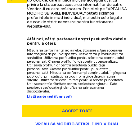
tip Cookie, care implica inclusiv acceptul dvs. cu
privire la stocarea/accesarea informatiilor de catre
Vendor-ii cu care colaboram. Prin click pe “VREAU SA
MODIFIC SETARILE INDIVIDUAL” puteti schimba
preferintele in mod individual, mai putin cele legate
de cookie strict necesare pentru functionarea
website-ului.
Atât noi, cât și partenerii noștri prelucrăm datele
pentru a oferi:
Măsurarea performanței reclamelor. Stocarea și/sau accesarea
informațiilor de pe un dispozitiv. Dezvoltarea și îmbunătățirea
serviciilor. Utilizarea profilurilor pentru selectarea conținutului
personalizat. Crearea profilurilor de conținut personalizat.
Utilizarea profilurilor pentru selectarea publicității
personalizate. Crearea profilurilor pentru publicitate
personalizată. Măsurarea performanței conținutului. Înțelegerea
publicului prin statistici sau combinații de date din surse
diferite. Utilizarea de date limitate pentru a selecta publicitatea.
Utilizarea datelor limitate pentru a selecta conținutul. Date
precise de geolocație și identificarea prin scanarea
dispozitivului.
Listă parteneri (furnizori)
ACCEPT TOATE
VREAU SA MODIFIC SETARILE INDIVIDUAL