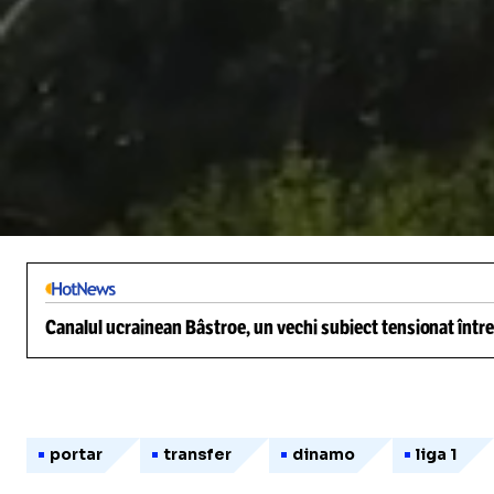
/
Unmute
Canalul ucrainean Bâstroe, un vechi subiect tensionat între
portar
transfer
dinamo
liga 1