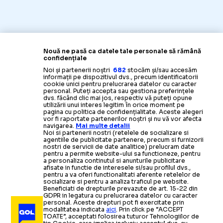
Nouă ne pasă ca datele tale personale să rămână
confidențiale
Noi și partenerii noștri
682
stocăm și/sau accesăm
informații pe dispozitivul dvs., precum identificatorii
cookie unici pentru prelucrarea datelor cu caracter
personal. Puteți accepta sau gestiona preferințele
dvs. făcând clic mai jos, respectiv vă puteți opune
utilizării unui interes legitim în orice moment pe
pagina cu politica de confidențialitate. Aceste alegeri
vor fi raportate partenerilor noștri și nu vă vor afecta
navigarea.
Mai multe detalii
Noi si partenerii nostri (retelele de socializare si
agentiile de publicitate partenere, precum si furnizorii
nostri de servicii de date analitice) prelucram date
pentru a permite website-ului sa functioneze, pentru
a personaliza continutul si anunturile publicitare
afisate in functie de interesele si/sau profilul dvs.,
pentru a va oferi functionalitati aferente retelelor de
socializare si pentru a analiza traficul pe website.
Beneficiati de drepturile prevazute de art. 15-22 din
GDPR in legatura cu prelucrarea datelor cu caracter
personal. Aceste drepturi pot fi exercitate prin
modalitatea indicata
aici
. Prin click pe “ACCEPT
TOATE”, acceptati folosirea tuturor Tehnologiilor de