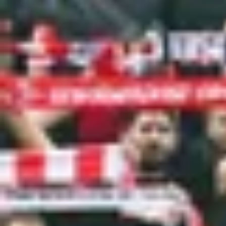
Foto
1
/
54
:
Dinamo - CFR Cluj, meci (foto: Raed Krishan/GOL