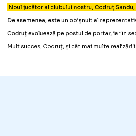
Noul jucător al clubului nostru, Codruț Sandu, 
De asemenea, este un obișnuit al reprezentative
Codruț evoluează pe postul de portar, iar în s
Mult succes, Codruț, și cât mai multe realizări 