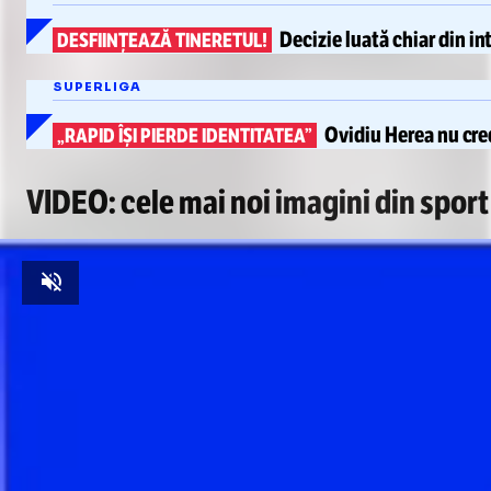
Decizie luată chiar din in
DESFIINȚEAZĂ TINERETUL!
SUPERLIGA
Ovidiu Herea
nu cred
„RAPID ÎȘI PIERDE IDENTITATEA”
VIDEO: cele mai noi imagini din sport
Unmute