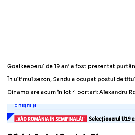
Goalkeeperul de 19 ani a fost prezentat purtând
În ultimul sezon, Sandu a ocupat postul de titu
Dinamo are acum în lot 4 portari: Alexandru Ro
CITEȘTE ȘI
Selecționerul U19 es
„VĂD ROMÂNIA ÎN SEMIFINALĂ!”