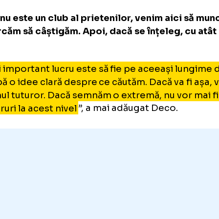
lliams și Yamal: „Aici nu este u
ieteniilor”
o a explicat că prietenia dintre Yamal și Wil
tat în privința deciziei catalanilor de a-l tra
ja aveam numele lui Nico pe masă din sezonu
otdeauna am avut interes pentru el. Faptul c
regulă, dar acest lucru nu contează.
sta nu este un club al prietenilor, venim aic
încercăm să câștigăm. Apoi, dacă se înțeleg
ne
.
l mai important lucru este să fie pe aceeași