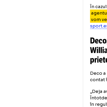
Atâ
Dac
vo
cor
con
des
În 
age
vo
spo
De