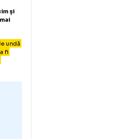
n club al
liams nu a
nsfera.
l trecut.
ă sunt prieteni e
i să muncim și
, cu atât mai
 lungime de undă