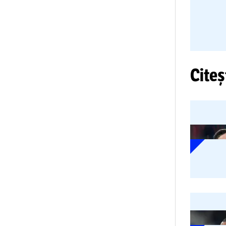
și 
pr
tra