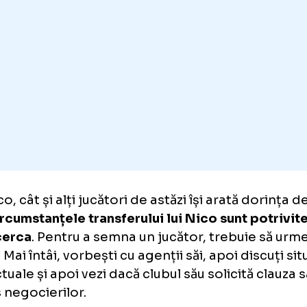
stă criterii clare pentru ca un jucător să vină l
mul rând, trebuie să creadă în proiect. Situaț
âmplat în sezonul trecut, deși pentru mine, tr
i Olmo a fost mai degrabă o prioritate .