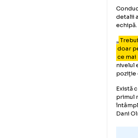
De
Ba
Con
det
ech
„
Tr
do
ce
niv
poz