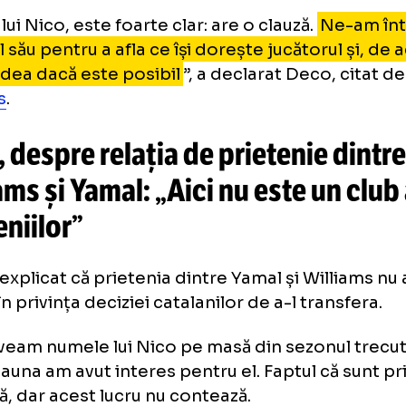
t Nico, cât și alți jucători de astăzi își arată 
ă circumstanțele transferului lui Nico sunt 
m încerca
. Pentru a semna un jucător, trebui
ecți. Mai întâi, vorbești cu agenții săi, apoi di
tractuale și apoi vezi dacă clubul său solicit
chis negocierilor.
cazul lui Nico, este foarte clar: are o clauză.
N
ntul său pentru a afla ce își dorește jucătoru
m vedea dacă este posibil
”, a declarat Deco
rt.es
.
co, despre relația de prietenie