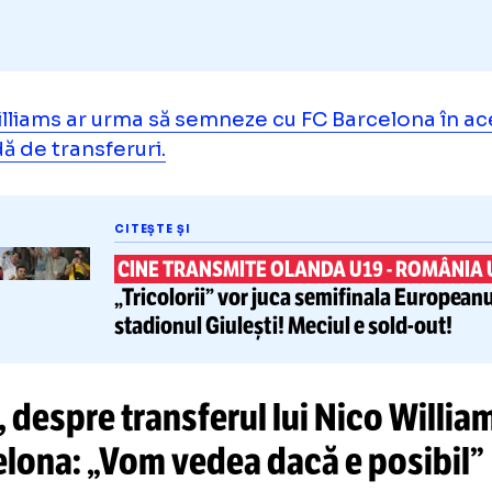
o Williams ar urma să semneze cu FC Barcel
ioadă de transferuri.
CITEȘTE ȘI
CINE TRANSMITE OLANDA U19
-
R
„Tricolorii” vor juca
semifinala
E
stadionul Giulești! Meciul e
sol