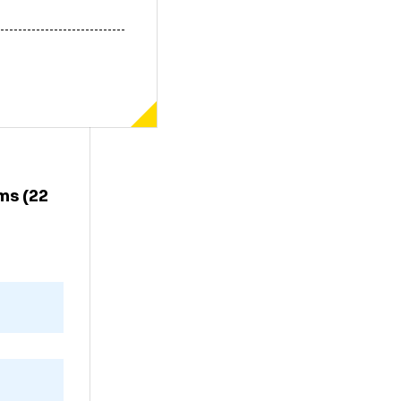
 de la
co Williams (22
rietenia
te