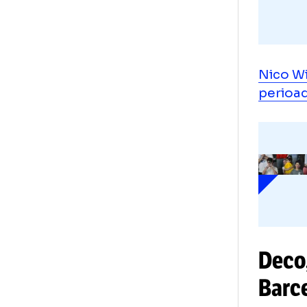
Nic
per