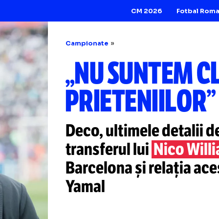
CM 2026
Campionate
„NU SUNTE
PRIETENII
Deco, ultimele de
transferul lui
Nic
Barcelona și rela
Yamal