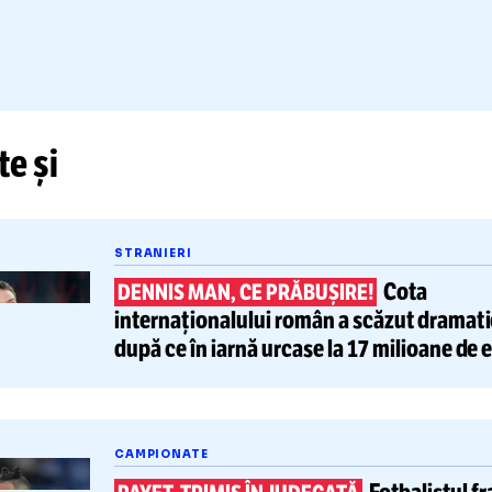
să aibă o idee clară despre ce căutăm. Dacă va 
ietenul tuturor. Dacă semnăm o extremă, nu v
nsferuri la acest nivel
”, a mai adăugat Deco.