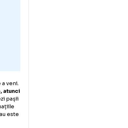
a Barça: în
ia lui Nico nu s-a
ansferul lui