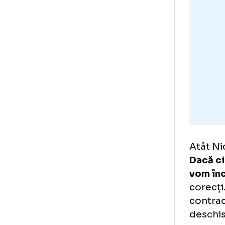
Exi
pri
înt
Dan