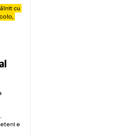
dorința de a veni.
potrivite, atunci
e să urmezi pașii
scuți situațiile
ă clauza sau este
e-am întâlnit cu
l și, de acolo,
, citat de
 dintre