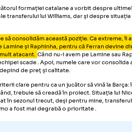
co, despre transferul lui Nico 
rcelona: „Vom vedea dacă e po
ducătorul formației catalane a vorbit despr
alii ale transferului lui Williams, dar și despre
ipă.
ebuie să consolidăm această poziție. Ca ext
ar pe Lamine și Raphinha, pentru că Ferran d
 mai mult atacant.
Când nu-i avem pe Lamin
elul echipei scade . Apoi, numele care vor c
iție depind de preț și calitate.