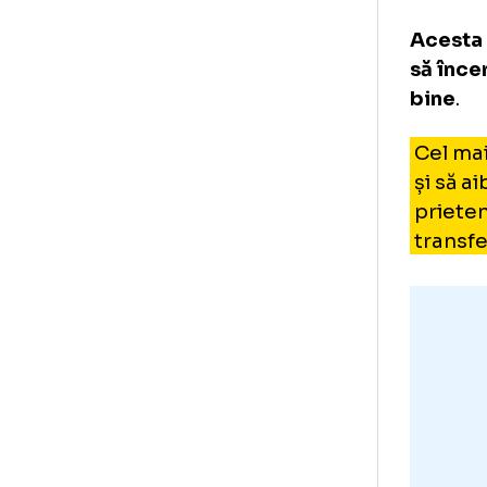
Wi
pr
Dec
con
„De
Înt
în 
Ace
să 
bi
Ce