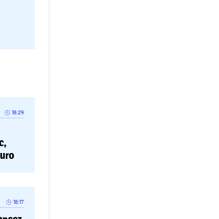
fi așa, va fi
or mai fi