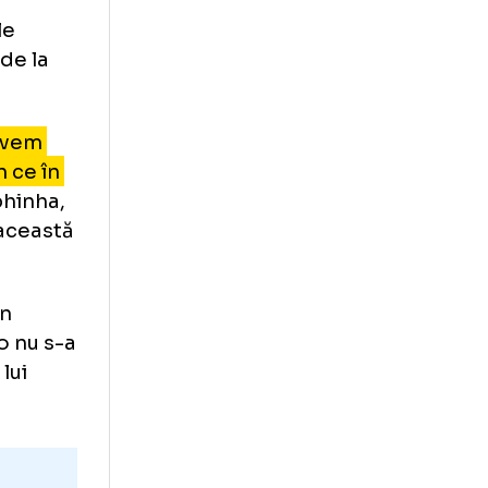
Williams la
sibil”
e ultimele
 situația de la
reme, îi avem
evine din ce în
e sau Raphinha,
onsolida această