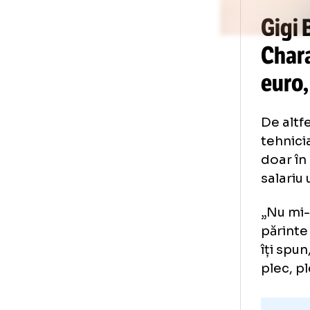
Gi
Ch
eu