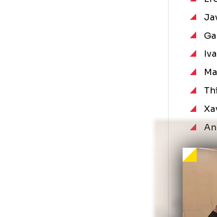
Mor
Cot
Foto
1
/
30
:
FCSB, campioana Romaniei 2024-2025.jpe