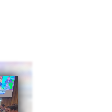
stă.
ui AEK Atena: