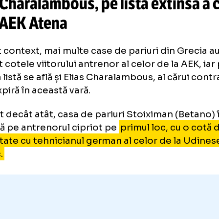
„Militarii” au ironizat echipa lui 
„20>2”
ias Charalambous, pe lista exti
 la AEK Atena
acest context, mai multe case de pariuri din
licat cotele viitorului antrenor al celor de la
astă listă se află și Elias Charalambous, al că
B expiră în această vară.
 mult decât atât, casa de pariuri Stoiximan (
sează pe antrenorul cipriot pe
primul loc, c