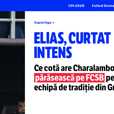
CM 2026
Superliga
ELIAS, CUR
INTENS
Ce cotă are Cha
părăsească pe F
echipă de tradiție