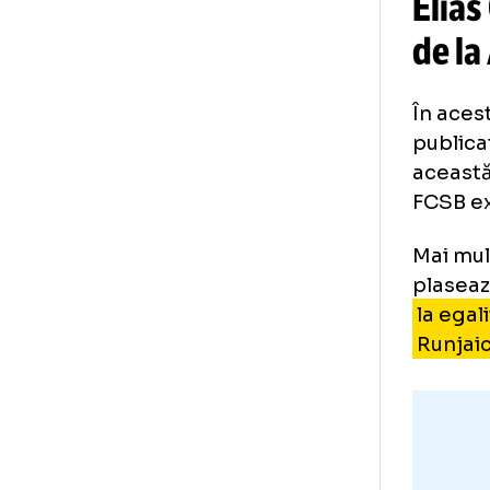
El
de
În 
pub
ace
FCS
Mai
pla