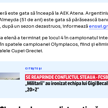
ouă eră este gata să înceapă la AEK Atena. 
ias Almeyda (51 de ani) este gata să părăs
nică, după un sezon dezastruos, informeaz
mația elenă a terminat pe locul 4 în campiona
cte în spatele campioanei Olympiacos, fiind 
ifinalele Cupei Greciei.
CITEȘTE ȘI
SE REAPRINDE CONFLICTUL ST