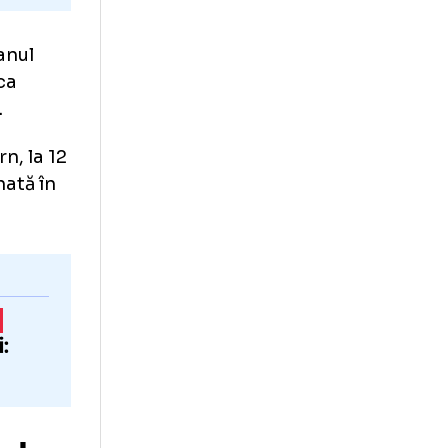
Argentinianul
ească banca
ă
enswi.gr
.
tul intern, la 12
și eliminată în
EAUA
-
FCSB