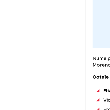
la
Ru
Num