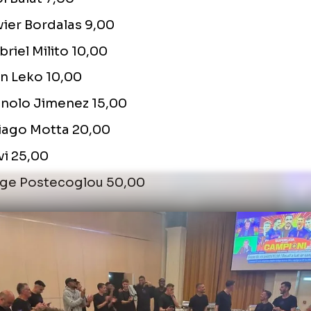
eno sau Mark Van Bommel se află și ele pe li
ele la pariuri pentru următorul antrenor a l
Elias Charalambous, Kosta Runjaic 3,50
Vicente Moreno 4,50
Erol Bulut 7,00
g
Javier Bordalas 9,00
Gabriel Milito 10,00
Ivan Leko 10,00
Manolo Jimenez 15,00
Thiago Motta 20,00