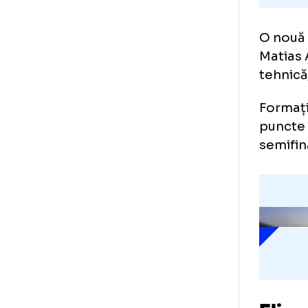
O n
Mat
teh
For
pun
sem