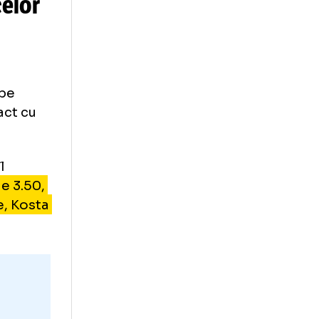
Gigi Becali:
nsă a celor
 Grecia au
 AEK, iar pe
rui contract cu
Betano) îl
u o cotă de 3.50,