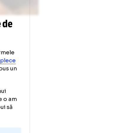
as
ilioane de