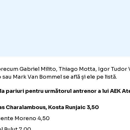
 egalitate cu tehnicianul german al celor de 
njaic.
e precum Gabriel Milito, Thiago Motta, Ig