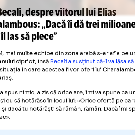
Galerie foto
+30 FOTO
gi Becali, despre viitorul lui Eli
aralambous: „Dacă îi dă trei m
ro, îl las să plece”