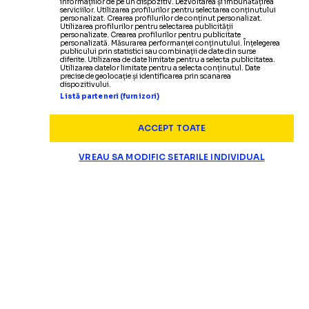
informațiilor de pe un dispozitiv. Dezvoltarea și îmbunătățirea
serviciilor. Utilizarea profilurilor pentru selectarea conținutului
personalizat. Crearea profilurilor de conținut personalizat.
Utilizarea profilurilor pentru selectarea publicității
personalizate. Crearea profilurilor pentru publicitate
personalizată. Măsurarea performanței conținutului. Înțelegerea
publicului prin statistici sau combinații de date din surse
diferite. Utilizarea de date limitate pentru a selecta publicitatea.
Utilizarea datelor limitate pentru a selecta conținutul. Date
precise de geolocație și identificarea prin scanarea
dispozitivului.
Listă parteneri (furnizori)
ACCEPT TOATE
VREAU SA MODIFIC SETARILE INDIVIDUAL