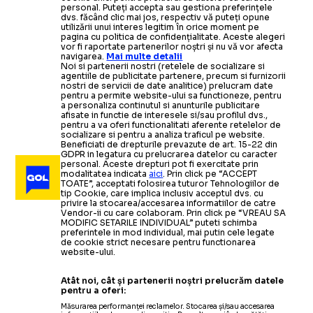
personal. Puteți accepta sau gestiona preferințele
dvs. făcând clic mai jos, respectiv vă puteți opune
utilizării unui interes legitim în orice moment pe
pagina cu politica de confidențialitate. Aceste alegeri
vor fi raportate partenerilor noștri și nu vă vor afecta
navigarea.
Mai multe detalii
Noi si partenerii nostri (retelele de socializare si
agentiile de publicitate partenere, precum si furnizorii
nostri de servicii de date analitice) prelucram date
pentru a permite website-ului sa functioneze, pentru
a personaliza continutul si anunturile publicitare
afisate in functie de interesele si/sau profilul dvs.,
pentru a va oferi functionalitati aferente retelelor de
socializare si pentru a analiza traficul pe website.
Beneficiati de drepturile prevazute de art. 15-22 din
GDPR in legatura cu prelucrarea datelor cu caracter
personal. Aceste drepturi pot fi exercitate prin
modalitatea indicata
aici
. Prin click pe “ACCEPT
TOATE”, acceptati folosirea tuturor Tehnologiilor de
tip Cookie, care implica inclusiv acceptul dvs. cu
privire la stocarea/accesarea informatiilor de catre
Vendor-ii cu care colaboram. Prin click pe “VREAU SA
MODIFIC SETARILE INDIVIDUAL” puteti schimba
preferintele in mod individual, mai putin cele legate
de cookie strict necesare pentru functionarea
website-ului.
Atât noi, cât și partenerii noștri prelucrăm datele
pentru a oferi:
Măsurarea performanței reclamelor. Stocarea și/sau accesarea