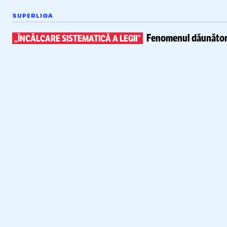
SUPERLIGA
Fenomenul dăunător 
„ÎNCĂLCARE SISTEMATICĂ A LEGII”