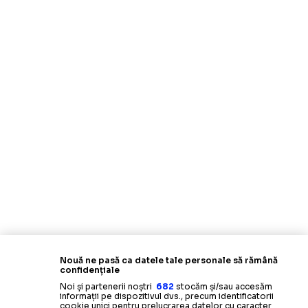
Nouă ne pasă ca datele tale personale să rămână
confidențiale
Noi și partenerii noștri
682
stocăm și/sau accesăm
informații pe dispozitivul dvs., precum identificatorii
cookie unici pentru prelucrarea datelor cu caracter