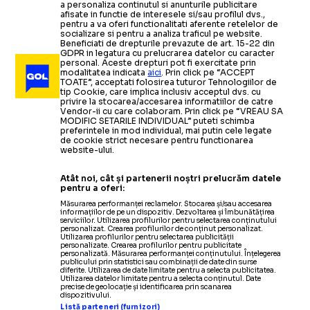
a personaliza continutul si anunturile publicitare
afisate in functie de interesele si/sau profilul dvs.,
pentru a va oferi functionalitati aferente retelelor de
socializare si pentru a analiza traficul pe website.
Beneficiati de drepturile prevazute de art. 15-22 din
GDPR in legatura cu prelucrarea datelor cu caracter
personal. Aceste drepturi pot fi exercitate prin
modalitatea indicata
aici
. Prin click pe “ACCEPT
TOATE”, acceptati folosirea tuturor Tehnologiilor de
tip Cookie, care implica inclusiv acceptul dvs. cu
privire la stocarea/accesarea informatiilor de catre
Vendor-ii cu care colaboram. Prin click pe “VREAU SA
MODIFIC SETARILE INDIVIDUAL” puteti schimba
preferintele in mod individual, mai putin cele legate
de cookie strict necesare pentru functionarea
website-ului.
Atât noi, cât și partenerii noștri prelucrăm datele
pentru a oferi:
Măsurarea performanței reclamelor. Stocarea și/sau accesarea
informațiilor de pe un dispozitiv. Dezvoltarea și îmbunătățirea
serviciilor. Utilizarea profilurilor pentru selectarea conținutului
personalizat. Crearea profilurilor de conținut personalizat.
Utilizarea profilurilor pentru selectarea publicității
personalizate. Crearea profilurilor pentru publicitate
personalizată. Măsurarea performanței conținutului. Înțelegerea
publicului prin statistici sau combinații de date din surse
diferite. Utilizarea de date limitate pentru a selecta publicitatea.
Utilizarea datelor limitate pentru a selecta conținutul. Date
precise de geolocație și identificarea prin scanarea
dispozitivului.
Listă parteneri (furnizori)