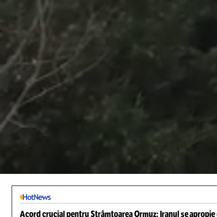
/
Unmute
Acord crucial pentru Strâmtoarea Ormuz: Iranul se apropie d