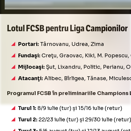
Lotul FCSB pentru Liga Campionilor
Portari:
Târnovanu, Udrea, Zima
Fundaşi:
Creţu, Graovac, Kiki, M. Popescu,
Mijlocaşi:
Şut, Lixandru, Politic, Perianu, 
Atacanţi:
Alibec, Bîrligea, Tănase, Micule
Programul FCSB în preliminariile Champions 
Turul 1:
8/9 iulie (tur) și 15/16 iulie (retur)
Turul 2:
22/23 iulie (tur) și 29/30 iulie (retur
Turul 3:
5/6 august (tur) și 12/13 august (ret