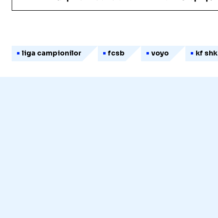
liga campionilor
fcsb
voyo
kf sh