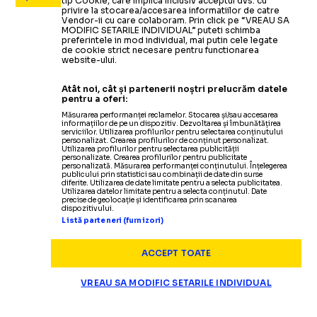
tip Cookie, care implica inclusiv acceptul dvs. cu
privire la stocarea/accesarea informatiilor de catre
Vendor-ii cu care colaboram. Prin click pe “VREAU SA
MODIFIC SETARILE INDIVIDUAL” puteti schimba
preferintele in mod individual, mai putin cele legate
de cookie strict necesare pentru functionarea
website-ului.
Atât noi, cât și partenerii noștri prelucrăm datele
pentru a oferi:
Măsurarea performanței reclamelor. Stocarea și/sau accesarea
informațiilor de pe un dispozitiv. Dezvoltarea și îmbunătățirea
serviciilor. Utilizarea profilurilor pentru selectarea conținutului
personalizat. Crearea profilurilor de conținut personalizat.
Utilizarea profilurilor pentru selectarea publicității
personalizate. Crearea profilurilor pentru publicitate
personalizată. Măsurarea performanței conținutului. Înțelegerea
publicului prin statistici sau combinații de date din surse
diferite. Utilizarea de date limitate pentru a selecta publicitatea.
Utilizarea datelor limitate pentru a selecta conținutul. Date
precise de geolocație și identificarea prin scanarea
dispozitivului.
Listă parteneri (furnizori)
ACCEPT TOATE
VREAU SA MODIFIC SETARILE INDIVIDUAL