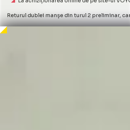
La achiziționarea online de pe site-ul VOY
Returul dublei manșe din turul 2 preliminar, car