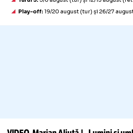
Play-off:
19/20 august (tur) și 26/27 august
VIDEO. Marian Aliuță | „Lumini și umb