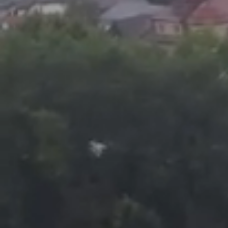
Foto
1
/
23
:
Inter d'Escaldes - FCSB, în turul I preliminar al Lig