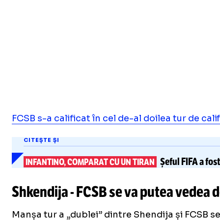
FCSB s-a calificat în cel de-al doilea tur de ca
CITEȘTE ȘI
Șeful FIFA a fos
INFANTINO, COMPARAT CU UN TIRAN
Shkendija - FCSB se va putea vedea 
Manșa tur a „dublei” dintre Shendija și FCSB s