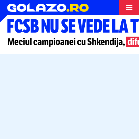
Liga Campionilor
FCSB NU SE VEDE LA T
Meciul campioanei cu Shkendija,
dif