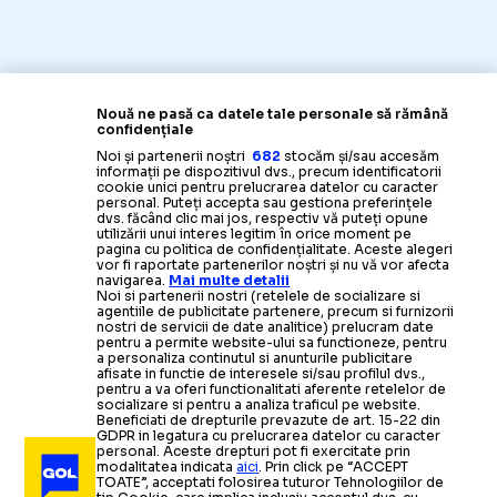
Nouă ne pasă ca datele tale personale să rămână
confidențiale
Noi și partenerii noștri
682
stocăm și/sau accesăm
informații pe dispozitivul dvs., precum identificatorii
cookie unici pentru prelucrarea datelor cu caracter
personal. Puteți accepta sau gestiona preferințele
dvs. făcând clic mai jos, respectiv vă puteți opune
utilizării unui interes legitim în orice moment pe
pagina cu politica de confidențialitate. Aceste alegeri
vor fi raportate partenerilor noștri și nu vă vor afecta
navigarea.
Mai multe detalii
Noi si partenerii nostri (retelele de socializare si
agentiile de publicitate partenere, precum si furnizorii
nostri de servicii de date analitice) prelucram date
pentru a permite website-ului sa functioneze, pentru
a personaliza continutul si anunturile publicitare
afisate in functie de interesele si/sau profilul dvs.,
pentru a va oferi functionalitati aferente retelelor de
socializare si pentru a analiza traficul pe website.
Beneficiati de drepturile prevazute de art. 15-22 din
GDPR in legatura cu prelucrarea datelor cu caracter
personal. Aceste drepturi pot fi exercitate prin
modalitatea indicata
aici
. Prin click pe “ACCEPT
TOATE”, acceptati folosirea tuturor Tehnologiilor de