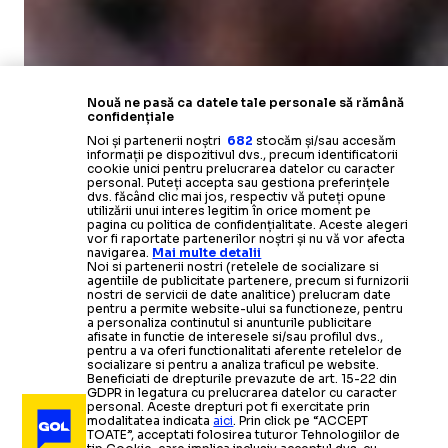
Nouă ne pasă ca datele tale personale să rămână
confidențiale
Noi și partenerii noștri
682
stocăm și/sau accesăm
informații pe dispozitivul dvs., precum identificatorii
cookie unici pentru prelucrarea datelor cu caracter
personal. Puteți accepta sau gestiona preferințele
dvs. făcând clic mai jos, respectiv vă puteți opune
utilizării unui interes legitim în orice moment pe
pagina cu politica de confidențialitate. Aceste alegeri
vor fi raportate partenerilor noștri și nu vă vor afecta
navigarea.
Mai multe detalii
Noi si partenerii nostri (retelele de socializare si
agentiile de publicitate partenere, precum si furnizorii
nostri de servicii de date analitice) prelucram date
pentru a permite website-ului sa functioneze, pentru
a personaliza continutul si anunturile publicitare
afisate in functie de interesele si/sau profilul dvs.,
pentru a va oferi functionalitati aferente retelelor de
socializare si pentru a analiza traficul pe website.
Beneficiati de drepturile prevazute de art. 15-22 din
GDPR in legatura cu prelucrarea datelor cu caracter
personal. Aceste drepturi pot fi exercitate prin
modalitatea indicata
aici
. Prin click pe “ACCEPT
TOATE”, acceptati folosirea tuturor Tehnologiilor de