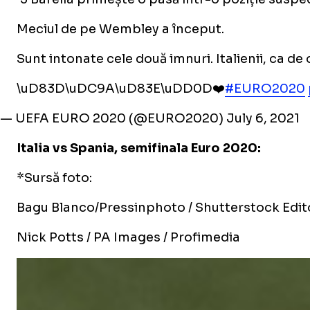
Meciul de pe Wembley a început.
Sunt intonate cele două imnuri. Italienii, ca de
\uD83D\uDC9A\uD83E\uDD0D❤️
#EURO2020
— UEFA EURO 2020 (@EURO2020)
July 6, 2021
Italia vs Spania, semifinala Euro 2020:
*Sursă foto:
Bagu Blanco/Pressinphoto / Shutterstock Edito
Nick Potts / PA Images / Profimedia