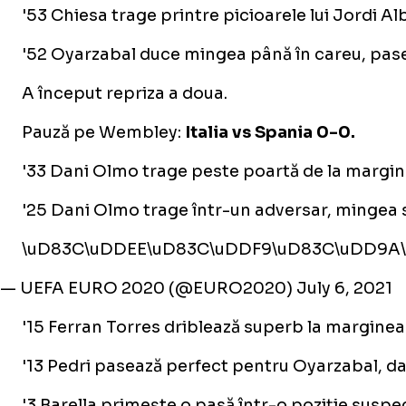
'53 Chiesa trage printre picioarele lui Jordi Al
'52 Oyarzabal duce mingea până în careu, pasea
A început repriza a doua.
Pauză pe Wembley:
Italia vs Spania 0-0.
'33 Dani Olmo trage peste poartă de la margin
'25 Dani Olmo trage într-un adversar, mingea s
\uD83C\uDDEE\uD83C\uDDF9\uD83C\uDD9A\
— UEFA EURO 2020 (@EURO2020)
July 6, 2021
'15 Ferran Torres driblează superb la marginea 
'13 Pedri pasează perfect pentru Oyarzabal, d
'3 Barella primește o pasă într-o poziție suspect