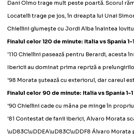
Dani Olmo trage mult peste poartă. Scorul ră
Locatelli trage pe jos, în dreapta lui Unai Simo
Chiellini glumește cu Jordi Alba înaintea lovitu
Finalul celor 120 de minute: Italia vs Spania 1
'110 Chiellini pasează pentru Berardi, acesta însc
Ibericii au dominat prima repriză a prelungirilor
'98 Morata șutează cu exteriorul, dar careul e
Finalul celor 90 de minute: Italia vs Spania 1
'90 Chiellini cade cu mâna pe minge în propriul 
'81 Contestat de fanii iberici, Alvaro Morata 
\uD83C\uDDEA\uD83C\uDDF8 Álvaro Morata pu