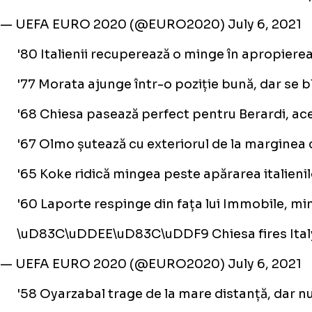
— UEFA EURO 2020 (@EURO2020)
July 6, 2021
'80 Italienii recuperează o minge în apropierea 
'77 Morata ajunge într-o poziție bună, dar se bl
'68 Chiesa pasează perfect pentru Berardi, aces
'67 Olmo șutează cu exteriorul de la marginea 
'65 Koke ridică mingea peste apărarea italienil
'60 Laporte respinge din fața lui Immobile, min
\uD83C\uDDEE\uD83C\uDDF9 Chiesa fires Italy 
— UEFA EURO 2020 (@EURO2020)
July 6, 2021
'58 Oyarzabal trage de la mare distanță, dar