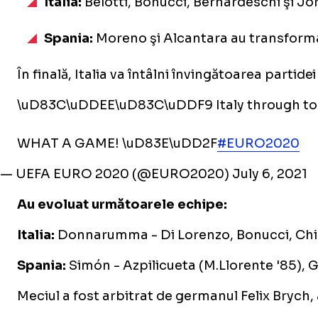
Italia:
Belotti, Bonucci, Bernardeschi şi Jor
Spania:
Moreno şi Alcantara au transformat
În finală, Italia va întâlni învingătoarea parti
\uD83C\uDDEE\uD83C\uDDF9 Italy through to E
WHAT A GAME! \uD83E\uDD2F
#EURO2020
— UEFA EURO 2020 (@EURO2020)
July 6, 2021
Au evoluat următoarele echipe:
Italia:
Donnarumma - Di Lorenzo, Bonucci, Chielli
Spania:
Simón - Azpilicueta (M.Llorente '85), G
Meciul a fost arbitrat de germanul Felix Brych, 