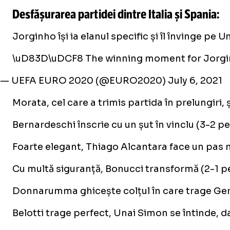
Desfășurarea partidei dintre Italia și Spania:
Jorginho își ia elanul specific și îl învinge pe U
\uD83D\uDCF8 The winning moment for Jorgin
— UEFA EURO 2020 (@EURO2020)
July 6, 2021
Morata, cel care a trimis partida în prelungir
Bernardeschi înscrie cu un șut în vinclu (3-2 pen
Foarte elegant, Thiago Alcantara face un pas ma
Cu multă siguranță, Bonucci transformă (2-1 pen
Donnarumma ghicește colțul în care trage Gera
Belotti trage perfect, Unai Simon se întinde, da