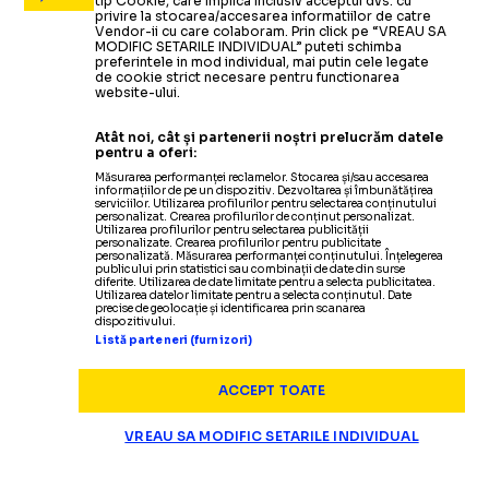
tip Cookie, care implica inclusiv acceptul dvs. cu
privire la stocarea/accesarea informatiilor de catre
Vendor-ii cu care colaboram. Prin click pe “VREAU SA
MODIFIC SETARILE INDIVIDUAL” puteti schimba
preferintele in mod individual, mai putin cele legate
de cookie strict necesare pentru functionarea
website-ului.
Atât noi, cât și partenerii noștri prelucrăm datele
pentru a oferi:
Măsurarea performanței reclamelor. Stocarea și/sau accesarea
informațiilor de pe un dispozitiv. Dezvoltarea și îmbunătățirea
serviciilor. Utilizarea profilurilor pentru selectarea conținutului
personalizat. Crearea profilurilor de conținut personalizat.
Utilizarea profilurilor pentru selectarea publicității
personalizate. Crearea profilurilor pentru publicitate
personalizată. Măsurarea performanței conținutului. Înțelegerea
publicului prin statistici sau combinații de date din surse
diferite. Utilizarea de date limitate pentru a selecta publicitatea.
Utilizarea datelor limitate pentru a selecta conținutul. Date
precise de geolocație și identificarea prin scanarea
dispozitivului.
Listă parteneri (furnizori)
ACCEPT TOATE
VREAU SA MODIFIC SETARILE INDIVIDUAL