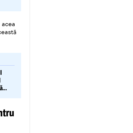
ului de la acea
ămas pe această
Fostul
SCU
ul de joc al
ncercând să