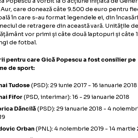
ână acolo neștiute, pentru că atunci au val
 la suprafață.
ă următorul Guvern, indiferent de cum va ar
nuri pentru sport, de ce nu? (
n.r. - dacă va c
eași funcție
)", a spus Gică Popescu, citat d
Gica Popescu a vorbit la o acțiune inițiată
de Aur, care donează câte 9.500 de euro p
școală în care s-au format legendele ei, di
la meciul de retragere din această vară. Un
învățământ vor primi și câte două laptopuri
mingi de fotbal.
mierii pentru care Gică Popescu a fost cons