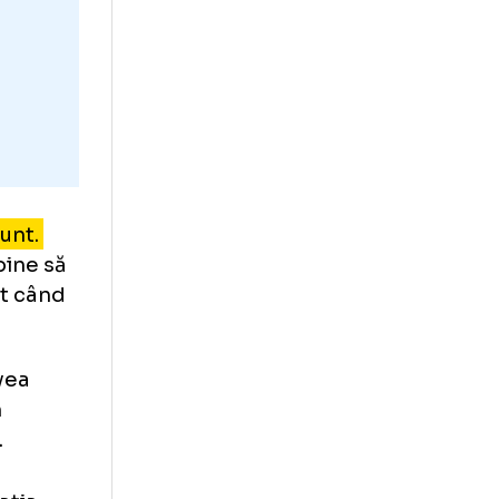
 în care sunt.
 dar mai bine să