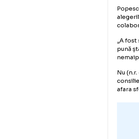
Gi
ur
Pop
ale
col
„A 
pun
ne
Nu 
con