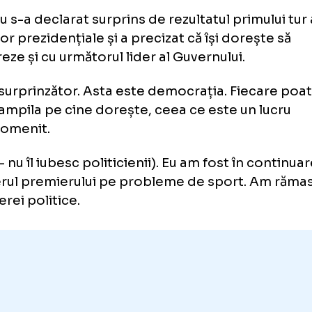
că Popescu vrea să fie consilier
mătorul premier
escu s-a declarat surprins de rezultatul prim
gerilor prezidențiale și a precizat că își dore
aboreze și cu următorul lider al Guvernului.
fost surprinzător. Asta este democrația. Fie
ă ștampila pe cine dorește, ceea ce este un
maipomenit.
(
n.r. - nu îl iubesc politicienii
). Eu am fost în
silierul premierului pe probleme de sport. 