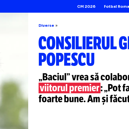
CM 2026
Diverse
CONSILIER
POPESCU
„Baciul” vrea să 
viitorul premier
:
foarte bune. Am ș