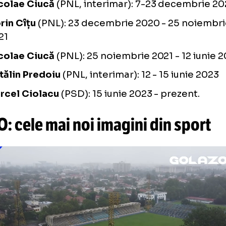
obleme de sport:
Mihai Tudose
(PSD): 29 iunie 2017 - 16 ianu
Mihai Fifor
(PSD, interimar): 16 - 29 ianuari
Viorica Dăncilă
(PSD): 29 ianuarie 2018 - 
2019
Ludovic Orban
(PNL): 4 noiembrie 2019 - 
Nicolae Ciucă
(PNL, interimar): 7-23 dec
Florin Cîțu
(PNL): 23 decembrie 2020 - 25
2021
Nicolae Ciucă
(PNL): 25 noiembrie 2021 - 1
Cătălin Predoiu
(PNL, interimar): 12 - 15 iu