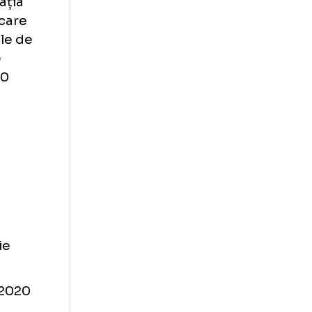
oare decât când
ăta, va avea
ontinua în
e
sport.ro
.
 de Generația
entru fiecare
n încasările de
itățile de
 și câte 10
ilier pe