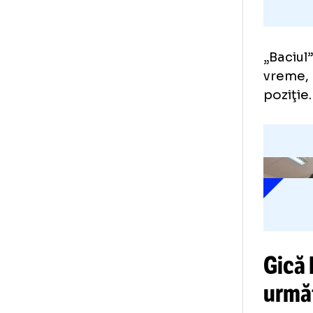
„Ba
vre
poz