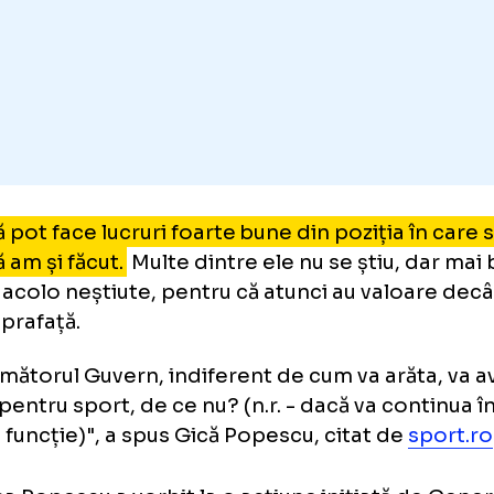
ra sferei politice.
d că pot face lucruri foarte bune din poziția
d că am și făcut.
Multe dintre ele nu se știu,