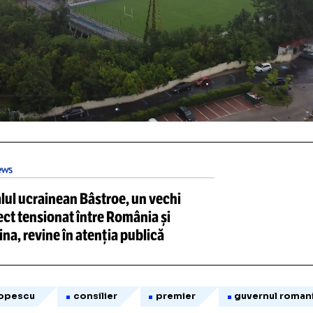
Marcel Ciolacu
(PSD): 15 iunie 2023 - prez
DEO: cele mai noi imagini din s
Unmute