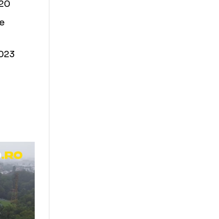
arie 2018
e 2018
4 noiembrie
14 martie 2020
embrie 2020
 noiembrie
2 iunie 2023
nie 2023