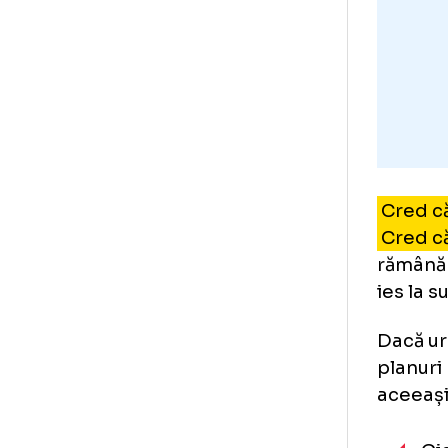
afa
Cre
Cre