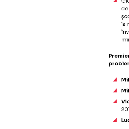
răm
ies
Dac
pla
ace
Pre