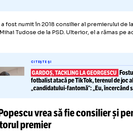
ciul” a fost numit în 2018 consilier al premier
me, Mihai Tudose de la PSD. Ulterior, el a r
iţie.
CITEȘTE ȘI
GARDOȘ, TACKLING LA GEORGE
fotbalist
atacă pe TikTok
, teren
„candidatului-fantomă”:
„Eu, î
primesc un post la Cotroceni”