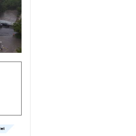
ent.
port