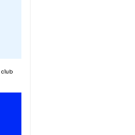
alități
. Liderii
nit și un club