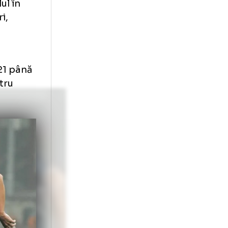
erit titlul în
12 meciuri,
i și 23