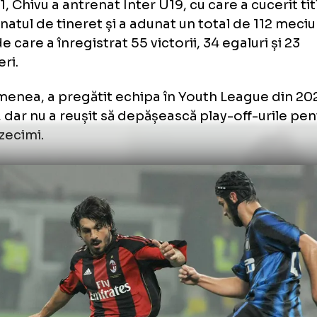
 2021, Chivu a antrenat Inter U19, cu care a cuc
pionatul de tineret și a adunat un total de 1
turi de care a înregistrat 55 victorii, 34 egalur
rângeri.