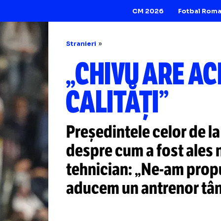
CM 2026
Stranieri
„CHIVU AR
CALITĂȚI”
Președintele celo
despre cum a fost
tehnician:
„Ne-a
aducem un antren