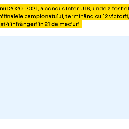
7 și 2014, alături de care a câștigat „tripla” 
9/2010, alături de alte două titluri în Serie A
ercupe ale Italiei.
ă ce și-a încheiat cariera de fotbalist, actu
mei a fost analist UEFA între 2017 și 2018.
i, a trecut la academia Inter, unde în 2019 a
, obținând 15 victorii în 19 partide.
 sezonul 2020-2021, a condus Inter U18, unde
n semifinalele campionatului, terminând cu 12 
luri și 4 înfrângeri în 21 de meciuri.