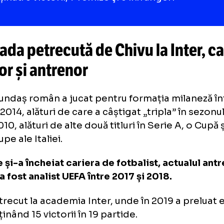
id”, a spus Marotta, conform
gazzetta.it.
13 meciuri
a stat Chivu pe banca Parmei, alături de ca
obținut: 3 victorii, 7 remize şi 3 înfrângeri
rioada petrecută de Chivu la In
cător și antrenor
tul fundaș român a jucat pentru formația mi