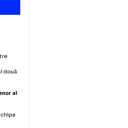
re a
ter, ca
laneză între