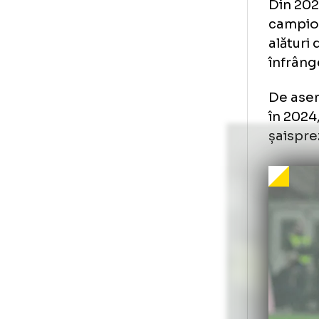
Din
cam
ală
înf