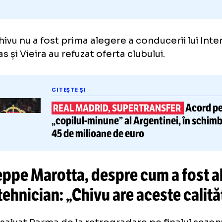
sti Chivu nu a fost prima alegere a conducerii 
regas și Vieira au refuzat oferta clubului.
CITEȘTE ȘI
REAL MADRID, SUPERTRANSFE
„copilul-minune”
al Argentinei,
45 de milioane de euro