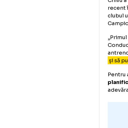
Gi
no
Chi
rec
clu
Cam
„Pr
Con
ant
și 
Pen