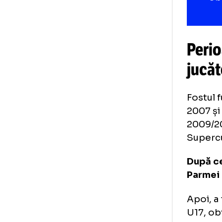
sol
Foto
1
/
16
:
Chivu alături de Balotelli / FOTO: Imago
Pe
ju
Fos