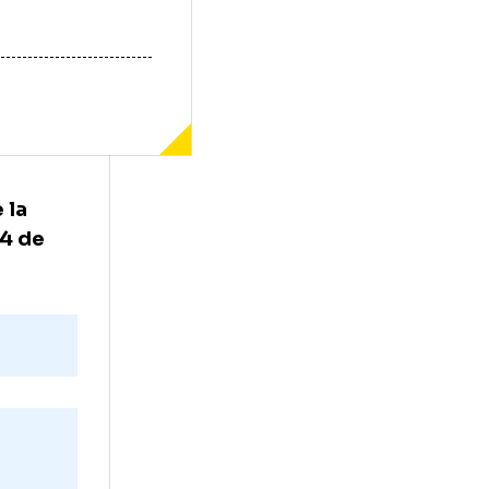
 celor de la
i Chivu (44 de
te