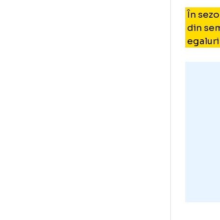
200
200
Sup
Dup
Par
Apo
U17
În
di
ega