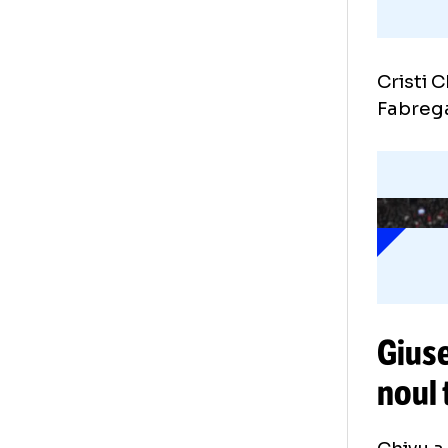
Cri
Fab