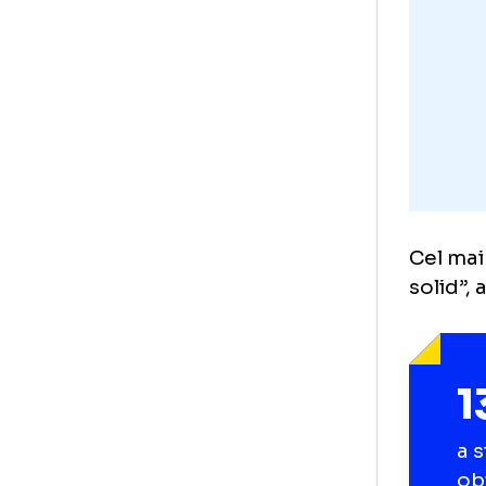
pla
ade
Cel