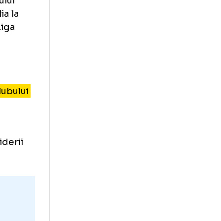
fost ales
calități”
lul sezonului
 din Italia la
arierei, Liga
ivit.
aducă un
viziunea clubului
eri.
o bună