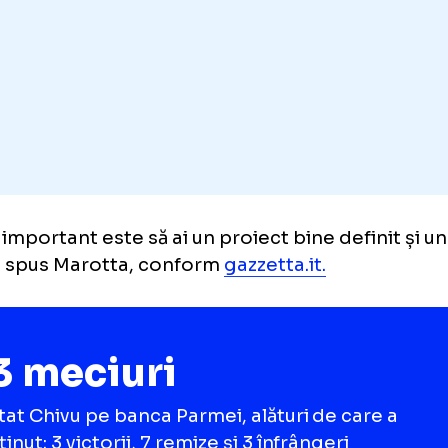
nificare și experiență, iar Chivu are aceste c
vărați sunt cei care duc lucrurile departe.
 mai important este să ai un proiect bine defi