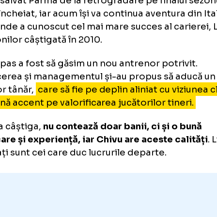
useppe Marotta, despre cum a 
ul tehnician:
„Chivu are aceste 
vu a salvat Parma de la retrogradare pe fina
ent încheiat, iar acum își va continua aventura
bul unde a cunoscut cel mai mare succes al c
pionilor câștigată în 2010.
imul pas a fost să găsim un nou antrenor potr
ducerea și managementul și-au propus să 
renor tânăr,
care să fie pe deplin aliniat cu 
să pună accent pe valorificarea jucătorilor tin
tru a câștiga,
nu contează doar banii, ci și 