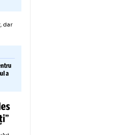
lui Inter, dar
Acord pentru
R
 în schimbul a