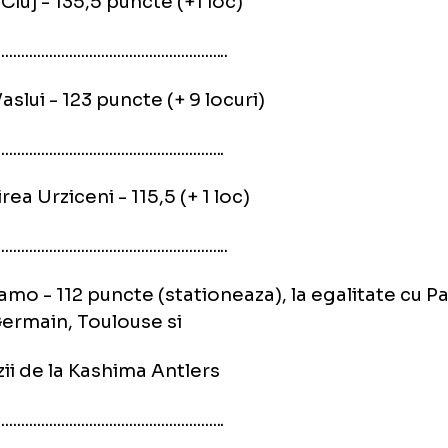
ipe romanesti in clasamentul IFFHS:
 Steaua - 167,5 puncte (stationeaza)
..................................................................
 CFR Cluj - 135,5 puncte (+1 loc)
....................................................................
 FC Vaslui - 123 puncte (+ 9 locuri)
...................................................................
. Unirea Urziceni - 115,5 (+ 1 loc)
....................................................................