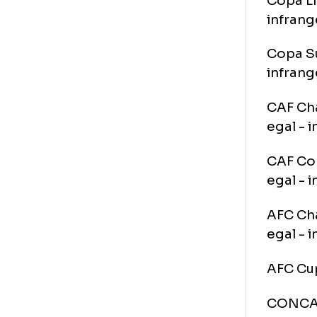
Cu
UEF
ega
UEF
inf
Cop
inf
Cop
inf
CAF