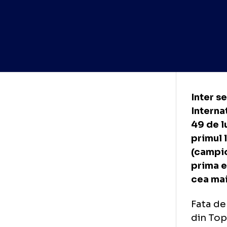
Int
Int
49 
pri
(ca
pri
cea