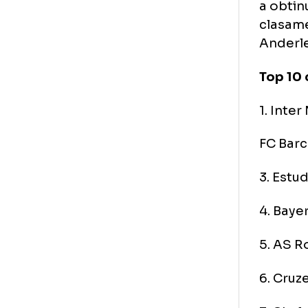
Fat
din
a o
cla
And
Top
1. 
FC 
3. 
4. 