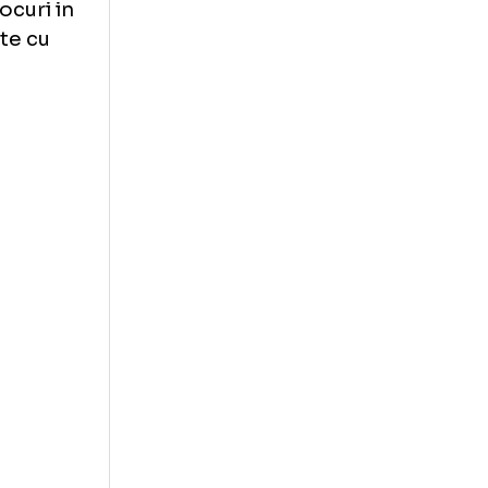
r United a iesit
. Real Madrid nu
urcat 10 locuri in
a egalitate cu