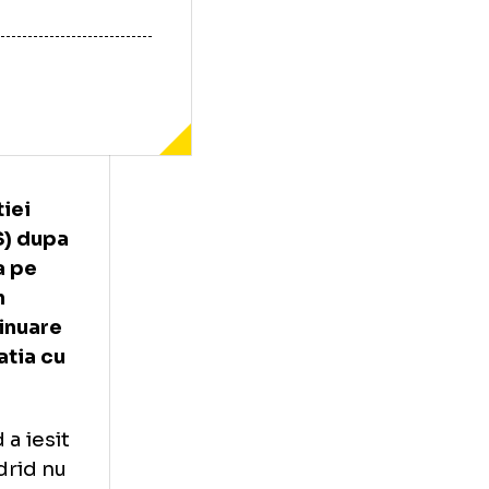
ul
Federatiei
lui
(IFFHS) dupa
ca echipa pe
cest sezon
e in continuare
iind formatia cu