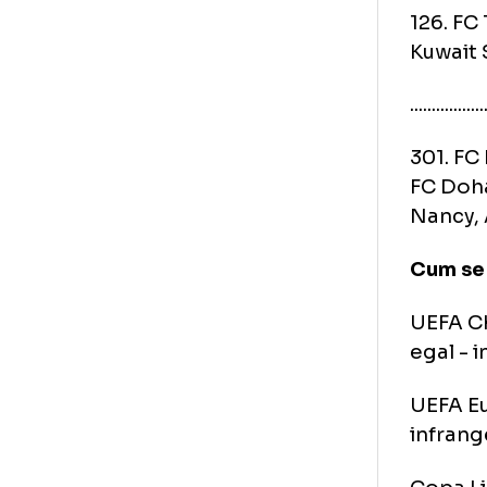
114
Sai
jap
.......
126
Kuw
.......
301
FC 
Nan