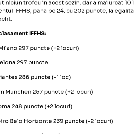
a de clasamentul lunii anterioare, Mancheste
 Top 10, clasandu-se acum pe locul al 13-lea
btinut niciun trofeu in acest sezin, dar a mai 
samentul IFFHS, pana pe 24, cu 202 puncte, l
erlecht.
 10 clasament IFFHS:
Inter Milano 297 puncte (+2 locuri)
Barcelona 297 puncte
Estudiantes 286 puncte (-1 loc)
Bayern Munchen 257 puncte (+2 locuri)