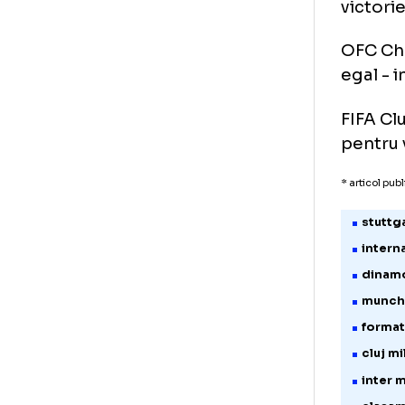
ega
CAF
ega
AFC
ega
AFC
CO
vic
OFC
ega