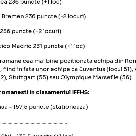
AS Roma 248 puncte (+2 locuri)
Cruzeiro Belo Horizonte 239 puncte (-2 locur
Chelsea 236 puncte (+1 loc)
der Bremen 236 puncte (-2 locuri)
ham 236 puncte (+2 locuri)
 Atletico Madrid 231 puncte (+1 loc)
aua ramane cea mai bine pozitionata echip
ul 47, fiind in fata unor echipe ca Juventus (l
an (52), Stuttgart (55) sau Olympique Marseil