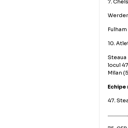
5. 
6. 
7. 
Wer
Ful
10.
Ste
loc
Mil