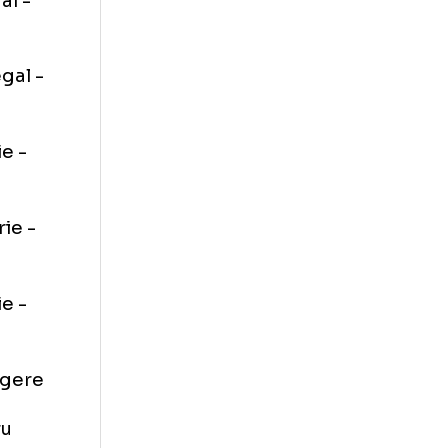
u victorie -
torie - egal -
orie - egal -
torie - egal -
u victorie -