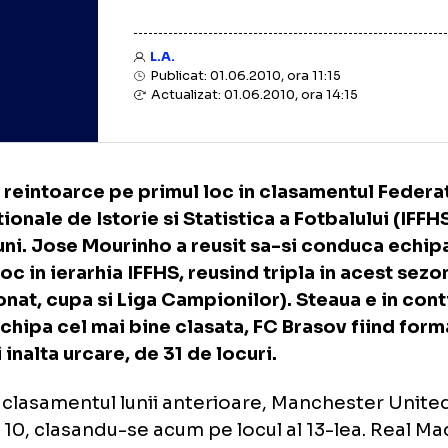
L.A.
Publicat: 01.06.2010, ora 11:15
Actualizat: 01.06.2010, ora 14:15
er se reintoarce pe primul loc in clasament
ernationale de Istorie si Statistica a Fotbalu
de luni. Jose Mourinho a reusit sa-si condu
mul loc in ierarhia IFFHS, reusind tripla in a
mpionat, cupa si Liga Campionilor). Steaua 
ma echipa cel mai bine clasata, FC Brasov f
 mai inalta urcare, de 31 de locuri.