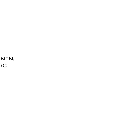
i)
a din Romania,
ocul 51), AC
le (56).