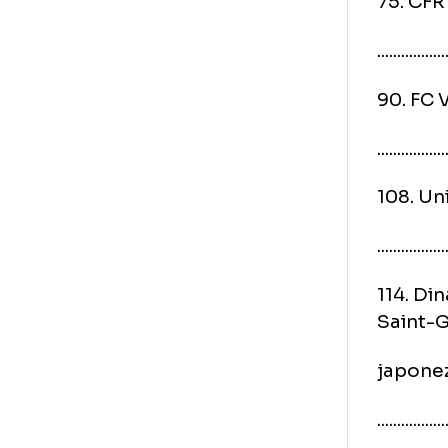
Ech
47.
.......
75.
.......
90.
.......
108
.......