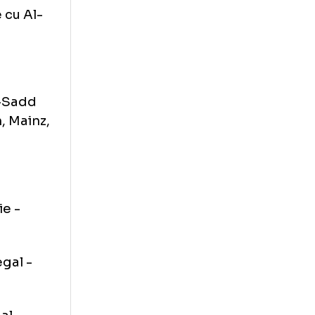
ate cu Paris
egalitate cu Al-
tate cu Al-Sadd
h Poznan, Mainz,