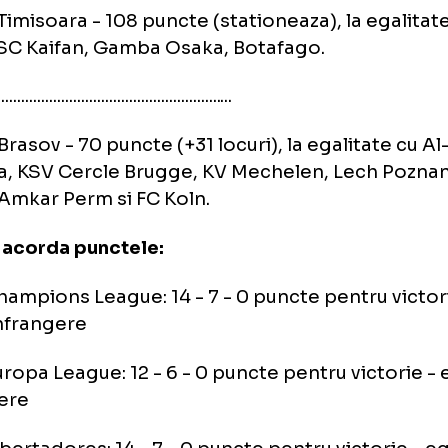
. Dinamo - 112 puncte (stationeaza), la egalit
nt-Germain, Toulouse si
onezii de la Kashima Antlers
...................................................................
. FC Timisoara - 108 puncte (stationeaza), la 
ait SC Kaifan, Gamba Osaka, Botafago.
.....................................................................
. FC Brasov - 70 puncte (+31 locuri), la egali
Doha, KSV Cercle Brugge, KV Mechelen, Lec
cy, Amkar Perm si FC Koln.