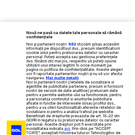
Nouă ne pasă ca datele tale personale să rămână
confidențiale
Noi și partenerii noștri
682
stocăm și/sau accesăm
informații pe dispozitivul dvs., precum identificatorii
cookie unici pentru prelucrarea datelor cu caracter
personal. Puteți accepta sau gestiona preferințele
dvs. făcând clic mai jos, respectiv vă puteți opune
utilizării unui interes legitim în orice moment pe
pagina cu politica de confidențialitate. Aceste alegeri
vor fi raportate partenerilor noștri și nu vă vor afecta
navigarea.
Mai multe detalii
Noi si partenerii nostri (retelele de socializare si
agentiile de publicitate partenere, precum si furnizorii
nostri de servicii de date analitice) prelucram date
pentru a permite website-ului sa functioneze, pentru
a personaliza continutul si anunturile publicitare
afisate in functie de interesele si/sau profilul dvs.,
pentru a va oferi functionalitati aferente retelelor de
socializare si pentru a analiza traficul pe website.
Beneficiati de drepturile prevazute de art. 15-22 din
GDPR in legatura cu prelucrarea datelor cu caracter
personal. Aceste drepturi pot fi exercitate prin
modalitatea indicata
aici
. Prin click pe “ACCEPT
TOATE”, acceptati folosirea tuturor Tehnologiilor de