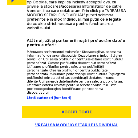
tip Cookie, care implica inclusiv acceptul dvs. cu
privire la stocarea/accesarea informatiilor de catre
Vendor-ii cu care colaboram. Prin click pe “VREAU SA
MODIFIC SETARILE INDIVIDUAL” puteti schimba
preferintele in mod individual, mai putin cele legate
de cookie strict necesare pentru functionarea
website-ului.
Atât noi, cât și partenerii noștri prelucrăm datele
pentru a oferi:
Măsurarea performanței reclamelor. Stocarea și/sau accesarea
informațiilor de pe un dispozitiv. Dezvoltarea și îmbunătățirea
serviciilor. Utilizarea profilurilor pentru selectarea conținutului
personalizat. Crearea profilurilor de conținut personalizat.
Utilizarea profilurilor pentru selectarea publicității
personalizate. Crearea profilurilor pentru publicitate
personalizată. Măsurarea performanței conținutului. Înțelegerea
publicului prin statistici sau combinații de date din surse
diferite. Utilizarea de date limitate pentru a selecta publicitatea.
Utilizarea datelor limitate pentru a selecta conținutul. Date
precise de geolocație și identificarea prin scanarea
dispozitivului.
Listă parteneri (furnizori)
ACCEPT TOATE
VREAU SA MODIFIC SETARILE INDIVIDUAL