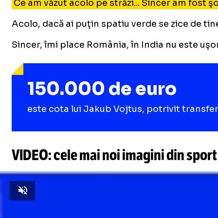
Ce am văzut acolo pe străzi... Sincer am fost ş
Acolo, dacă ai puţin spatiu verde se zice de tin
Sincer, îmi place România, în India nu este uşor
150.000 de euro
este cota lui Jakub Vojtus, potrivit transf
VIDEO: cele mai noi imagini din sport
Unmute