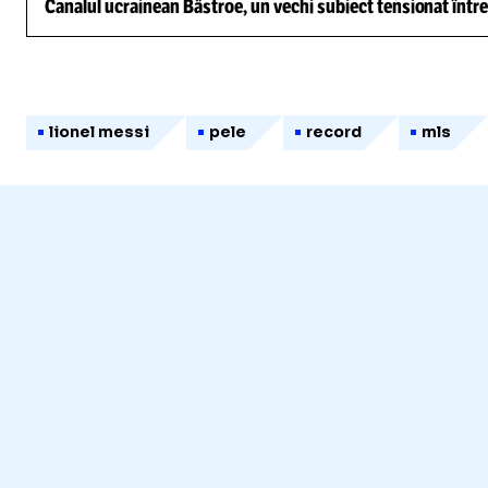
Canalul ucrainean Bâstroe, un vechi subiect tensionat între
lionel messi
pele
record
mls