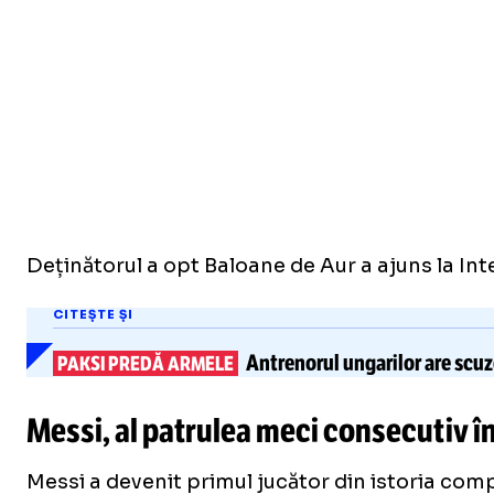
Deținătorul a opt Baloane de Aur a ajuns la In
CITEȘTE ȘI
Antrenorul ungarilor are scuz
PAKSI PREDĂ ARMELE
Messi, al patrulea meci consecutiv î
Messi a devenit primul jucător din istoria comp