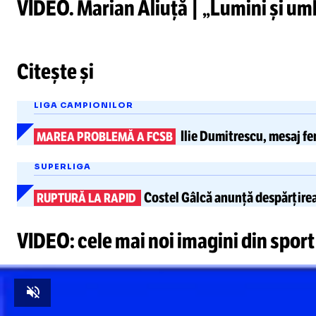
VIDEO. Marian Aliuță | „Lumini și umb
Citește și
LIGA CAMPIONILOR
Ilie Dumitrescu
, mesaj fe
MAREA PROBLEMĂ A FCSB
SUPERLIGA
Costel Gâlcă anunță
despărțire
RUPTURĂ LA RAPID
VIDEO: cele mai noi imagini din sport
Unmute