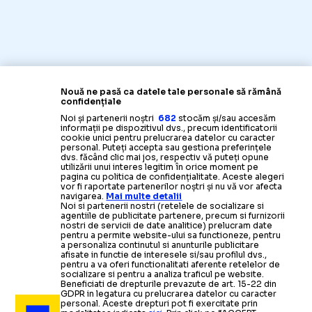
Nouă ne pasă ca datele tale personale să rămână
confidențiale
Noi și partenerii noștri
682
stocăm și/sau accesăm
informații pe dispozitivul dvs., precum identificatorii
cookie unici pentru prelucrarea datelor cu caracter
personal. Puteți accepta sau gestiona preferințele
dvs. făcând clic mai jos, respectiv vă puteți opune
utilizării unui interes legitim în orice moment pe
pagina cu politica de confidențialitate. Aceste alegeri
vor fi raportate partenerilor noștri și nu vă vor afecta
navigarea.
Mai multe detalii
Noi si partenerii nostri (retelele de socializare si
agentiile de publicitate partenere, precum si furnizorii
nostri de servicii de date analitice) prelucram date
pentru a permite website-ului sa functioneze, pentru
a personaliza continutul si anunturile publicitare
afisate in functie de interesele si/sau profilul dvs.,
pentru a va oferi functionalitati aferente retelelor de
socializare si pentru a analiza traficul pe website.
Beneficiati de drepturile prevazute de art. 15-22 din
GDPR in legatura cu prelucrarea datelor cu caracter
personal. Aceste drepturi pot fi exercitate prin