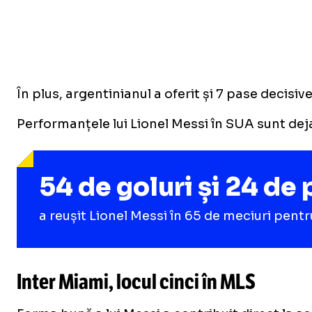
În plus, argentinianul a oferit și 7 pase decisive
Performanțele lui Lionel Messi în SUA sunt deja
54 de goluri și 24 de
a reușit Lionel Messi în 65 de meciuri pentr
Inter Miami, locul cinci în MLS