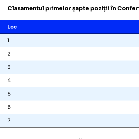
Clasamentul primelor șapte poziții în Conferi
Loc
1
2
3
4
5
6
7