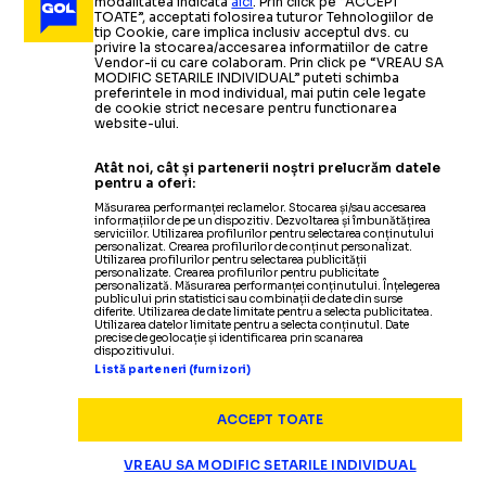
modalitatea indicata
aici
. Prin click pe “ACCEPT
TOATE”, acceptati folosirea tuturor Tehnologiilor de
tip Cookie, care implica inclusiv acceptul dvs. cu
privire la stocarea/accesarea informatiilor de catre
Vendor-ii cu care colaboram. Prin click pe “VREAU SA
MODIFIC SETARILE INDIVIDUAL” puteti schimba
preferintele in mod individual, mai putin cele legate
de cookie strict necesare pentru functionarea
website-ului.
Atât noi, cât și partenerii noștri prelucrăm datele
pentru a oferi:
Măsurarea performanței reclamelor. Stocarea și/sau accesarea
informațiilor de pe un dispozitiv. Dezvoltarea și îmbunătățirea
serviciilor. Utilizarea profilurilor pentru selectarea conținutului
personalizat. Crearea profilurilor de conținut personalizat.
Utilizarea profilurilor pentru selectarea publicității
personalizate. Crearea profilurilor pentru publicitate
personalizată. Măsurarea performanței conținutului. Înțelegerea
publicului prin statistici sau combinații de date din surse
diferite. Utilizarea de date limitate pentru a selecta publicitatea.
Utilizarea datelor limitate pentru a selecta conținutul. Date
precise de geolocație și identificarea prin scanarea
dispozitivului.
Listă parteneri (furnizori)
ACCEPT TOATE
VREAU SA MODIFIC SETARILE INDIVIDUAL