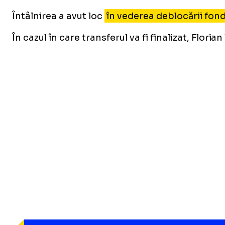
Întâlnirea a avut loc
în vederea deblocării fond
În cazul în care transferul va fi finalizat, Flo