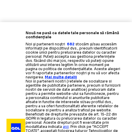
Nouă ne pasă ca datele tale personale să rămână
confidențiale
Noi și partenerii noștri
682
stocăm și/sau accesăm
informații pe dispozitivul dvs., precum identificatorii
cookie unici pentru prelucrarea datelor cu caracter
personal. Puteți accepta sau gestiona preferințele
dvs. făcând clic mai jos, respectiv vă puteți opune
utilizării unui interes legitim în orice moment pe
pagina cu politica de confidențialitate. Aceste alegeri
vor fi raportate partenerilor noștri și nu vă vor afecta
navigarea.
Mai multe detalii
Noi si partenerii nostri (retelele de socializare si
agentiile de publicitate partenere, precum si furnizorii
nostri de servicii de date analitice) prelucram date
pentru a permite website-ului sa functioneze, pentru
a personaliza continutul si anunturile publicitare
afisate in functie de interesele si/sau profilul dvs.,
pentru a va oferi functionalitati aferente retelelor de
socializare si pentru a analiza traficul pe website.
Beneficiati de drepturile prevazute de art. 15-22 din
GDPR in legatura cu prelucrarea datelor cu caracter
personal. Aceste drepturi pot fi exercitate prin
modalitatea indicata
aici
. Prin click pe “ACCEPT
TOATE”, acceptati folosirea tuturor Tehnologiilor de