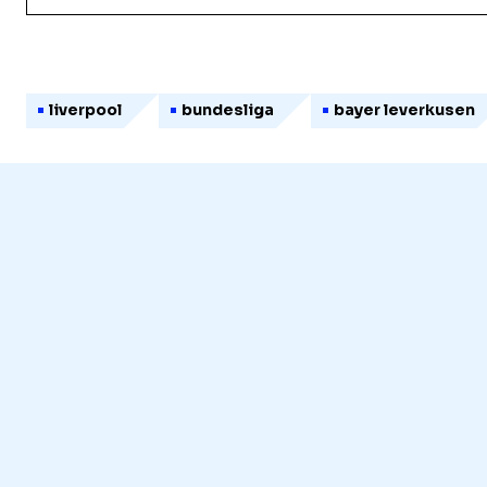
liverpool
bundesliga
bayer leverkusen