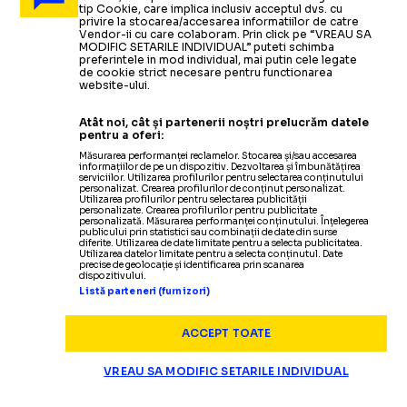
tip Cookie, care implica inclusiv acceptul dvs. cu
privire la stocarea/accesarea informatiilor de catre
Vendor-ii cu care colaboram. Prin click pe “VREAU SA
MODIFIC SETARILE INDIVIDUAL” puteti schimba
preferintele in mod individual, mai putin cele legate
de cookie strict necesare pentru functionarea
website-ului.
Atât noi, cât și partenerii noștri prelucrăm datele
pentru a oferi:
Măsurarea performanței reclamelor. Stocarea și/sau accesarea
informațiilor de pe un dispozitiv. Dezvoltarea și îmbunătățirea
serviciilor. Utilizarea profilurilor pentru selectarea conținutului
personalizat. Crearea profilurilor de conținut personalizat.
Utilizarea profilurilor pentru selectarea publicității
personalizate. Crearea profilurilor pentru publicitate
personalizată. Măsurarea performanței conținutului. Înțelegerea
publicului prin statistici sau combinații de date din surse
diferite. Utilizarea de date limitate pentru a selecta publicitatea.
Utilizarea datelor limitate pentru a selecta conținutul. Date
precise de geolocație și identificarea prin scanarea
dispozitivului.
Listă parteneri (furnizori)
ACCEPT TOATE
VREAU SA MODIFIC SETARILE INDIVIDUAL