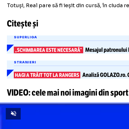
Totuși, Real pare să fi ieșit din cursă, în ciuda r
Citește și
SUPERLIGA
Mesajul patronului 
„SCHIMBAREA ESTE NECESARĂ”
STRANIERI
Analiză
GOLAZO.ro.
C
HAGI A TRĂIT TOT LA RANGERS
VIDEO: cele mai noi imagini din sport
Unmute