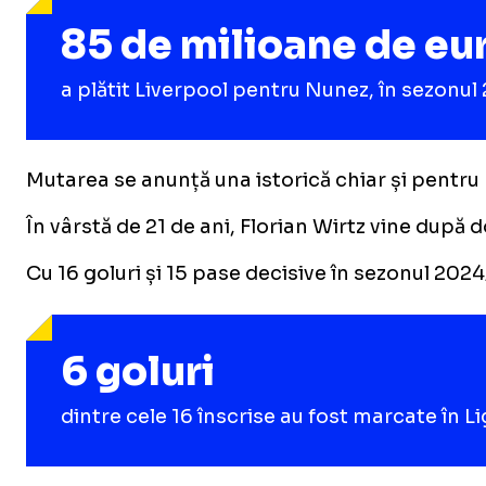
85 de milioane de eu
a plătit Liverpool pentru Nunez, în sezonu
Mutarea se anunță una istorică chiar și pentru
În vârstă de 21 de ani, Florian Wirtz vine după 
Cu 16 goluri și 15 pase decisive în sezonul 202
6 goluri
dintre cele 16 înscrise au fost marcate în L