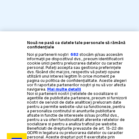
Nouă ne pasă ca datele tale personale să rămână
confidențiale
Noi și partenerii noștri
682
stocăm și/sau accesăm
informații pe dispozitivul dvs., precum identificatorii
cookie unici pentru prelucrarea datelor cu caracter
personal. Puteți accepta sau gestiona preferințele
dvs. făcând clic mai jos, respectiv vă puteți opune
utilizării unui interes legitim în orice moment pe
pagina cu politica de confidențialitate. Aceste alegeri
vor fi raportate partenerilor noștri și nu vă vor afecta
navigarea.
Mai multe detalii
Noi si partenerii nostri (retelele de socializare si
agentiile de publicitate partenere, precum si furnizorii
nostri de servicii de date analitice) prelucram date
pentru a permite website-ului sa functioneze, pentru
a personaliza continutul si anunturile publicitare
afisate in functie de interesele si/sau profilul dvs.,
pentru a va oferi functionalitati aferente retelelor de
socializare si pentru a analiza traficul pe website.
Beneficiati de drepturile prevazute de art. 15-22 din
GDPR in legatura cu prelucrarea datelor cu caracter
personal. Aceste drepturi pot fi exercitate prin