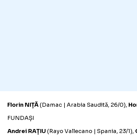
Florin NIȚĂ
(Damac | Arabia Saudită, 26/0),
Ho
FUNDAȘI
Andrei RAȚIU
(Rayo Vallecano | Spania, 23/1),