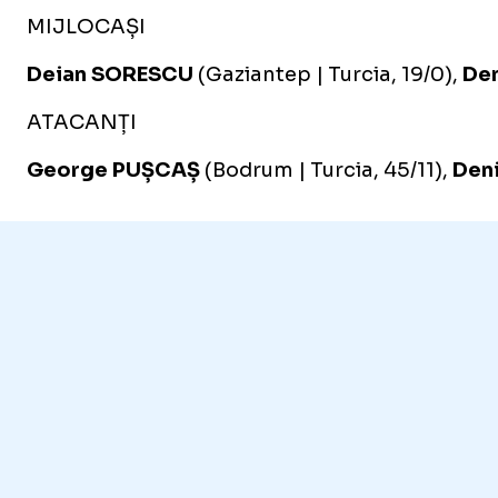
MIJLOCAȘI
Deian SORESCU
(Gaziantep | Turcia, 19/0),
De
ATACANȚI
George PUȘCAȘ
(Bodrum | Turcia, 45/11),
Deni