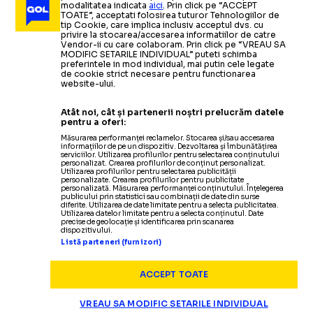
modalitatea indicata
aici
. Prin click pe “ACCEPT
TOATE”, acceptati folosirea tuturor Tehnologiilor de
tip Cookie, care implica inclusiv acceptul dvs. cu
privire la stocarea/accesarea informatiilor de catre
Vendor-ii cu care colaboram. Prin click pe “VREAU SA
MODIFIC SETARILE INDIVIDUAL” puteti schimba
preferintele in mod individual, mai putin cele legate
de cookie strict necesare pentru functionarea
website-ului.
Atât noi, cât și partenerii noștri prelucrăm datele
pentru a oferi:
Măsurarea performanței reclamelor. Stocarea și/sau accesarea
informațiilor de pe un dispozitiv. Dezvoltarea și îmbunătățirea
serviciilor. Utilizarea profilurilor pentru selectarea conținutului
personalizat. Crearea profilurilor de conținut personalizat.
Utilizarea profilurilor pentru selectarea publicității
personalizate. Crearea profilurilor pentru publicitate
personalizată. Măsurarea performanței conținutului. Înțelegerea
publicului prin statistici sau combinații de date din surse
diferite. Utilizarea de date limitate pentru a selecta publicitatea.
Utilizarea datelor limitate pentru a selecta conținutul. Date
precise de geolocație și identificarea prin scanarea
dispozitivului.
Listă parteneri (furnizori)
ACCEPT TOATE
VREAU SA MODIFIC SETARILE INDIVIDUAL