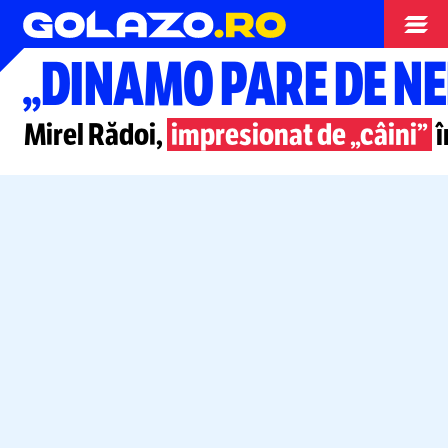
Superliga
„DINAMO PARE DE N
Mirel Rădoi,
impresionat de „câini”
î