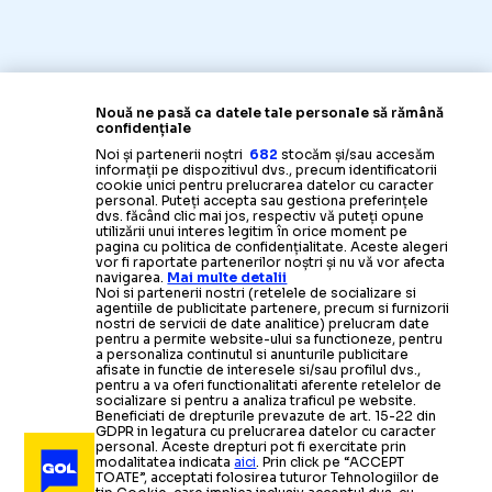
Nouă ne pasă ca datele tale personale să rămână
confidențiale
Noi și partenerii noștri
682
stocăm și/sau accesăm
informații pe dispozitivul dvs., precum identificatorii
cookie unici pentru prelucrarea datelor cu caracter
personal. Puteți accepta sau gestiona preferințele
dvs. făcând clic mai jos, respectiv vă puteți opune
utilizării unui interes legitim în orice moment pe
pagina cu politica de confidențialitate. Aceste alegeri
vor fi raportate partenerilor noștri și nu vă vor afecta
navigarea.
Mai multe detalii
Noi si partenerii nostri (retelele de socializare si
agentiile de publicitate partenere, precum si furnizorii
nostri de servicii de date analitice) prelucram date
pentru a permite website-ului sa functioneze, pentru
a personaliza continutul si anunturile publicitare
afisate in functie de interesele si/sau profilul dvs.,
pentru a va oferi functionalitati aferente retelelor de
socializare si pentru a analiza traficul pe website.
Beneficiati de drepturile prevazute de art. 15-22 din
GDPR in legatura cu prelucrarea datelor cu caracter
personal. Aceste drepturi pot fi exercitate prin
modalitatea indicata
aici
. Prin click pe “ACCEPT
TOATE”, acceptati folosirea tuturor Tehnologiilor de