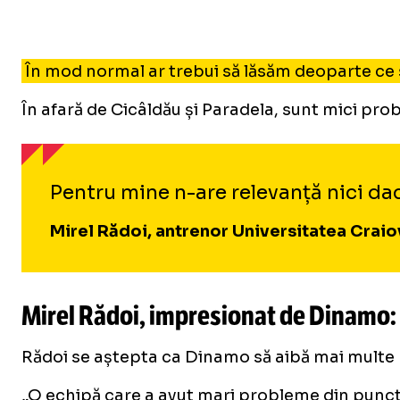
În mod normal ar trebui să lăsăm deoparte ce s
În afară de Cicâldău și Paradela, sunt mici probl
Pentru mine n-are relevanță nici da
Mirel Rădoi, antrenor Universitatea Craio
Mirel Rădoi, impresionat de Dinamo: 
Rădoi se aștepta ca Dinamo să aibă mai multe p
„O echipă care a avut mari probleme din punctul