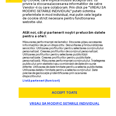
tip Cookie, care implica inclusiv acceptul dvs. cu
privire la stocarea/accesarea informatiilor de catre
Vendor-ii cu care colaboram. Prin click pe “VREAU SA
MODIFIC SETARILE INDIVIDUAL” puteti schimba
preferintele in mod individual, mai putin cele legate
de cookie strict necesare pentru functionarea
website-ului.
Atât noi, cât și partenerii noștri prelucrăm datele
pentru a oferi:
Măsurarea performanței reclamelor. Stocarea și/sau accesarea
informațiilor de pe un dispozitiv. Dezvoltarea și îmbunătățirea
serviciilor. Utilizarea profilurilor pentru selectarea conținutului
personalizat. Crearea profilurilor de conținut personalizat.
Utilizarea profilurilor pentru selectarea publicității
personalizate. Crearea profilurilor pentru publicitate
personalizată. Măsurarea performanței conținutului. Înțelegerea
publicului prin statistici sau combinații de date din surse
diferite. Utilizarea de date limitate pentru a selecta publicitatea.
Utilizarea datelor limitate pentru a selecta conținutul. Date
precise de geolocație și identificarea prin scanarea
dispozitivului.
Listă parteneri (furnizori)
ACCEPT TOATE
VREAU SA MODIFIC SETARILE INDIVIDUAL