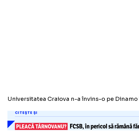
Universitatea Craiova n-a învins-o pe Dinamo în
CITEȘTE ȘI
FCSB, în pericol să rămână fă
PLEACĂ TÂRNOVANU?