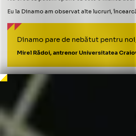
Eu la Dinamo am observat alte lucruri, încearcă 
Dinamo pare de nebătut pentru noi, 
Mirel Rădoi, antrenor Universitatea Craio