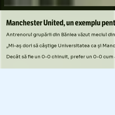
Manchester United, un exemplu pentr
Antrenorul grupării din Băniea văzut meciul din
„Mi-aș dori să câștige Universitatea ca și Manc
Decât să fie un 0-0 chinuit, prefer un 0-0 cum a
Foto
2
/
42
:
Dina