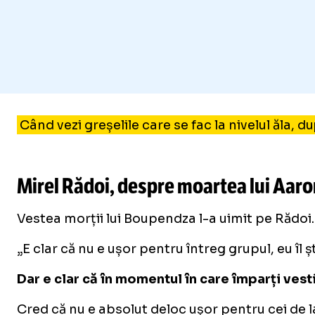
Foto
1
/
42
:
Dinamo - U Craiova (meci)
Când vezi greșelile care se fac la nivelul ăla, d
Mirel Rădoi, despre moartea lui Aa
Vestea morții lui Boupendza l-a uimit pe Rădoi. C
„E clar că nu e ușor pentru întreg grupul, eu îl 
Dar e clar că în momentul în care împarți vestia
Cred că nu e absolut deloc ușor pentru cei de l