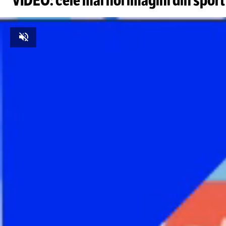
VIDEO: cele mai noi imagini din sport
Unmute