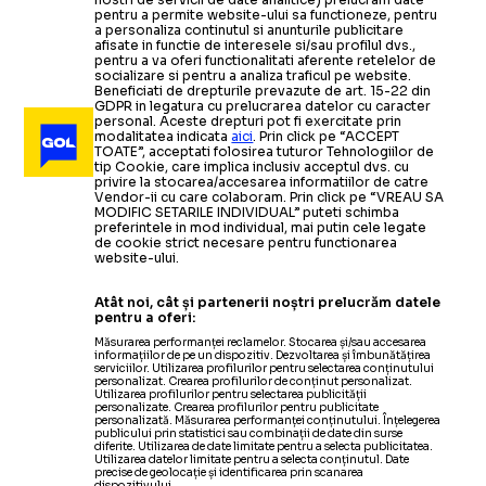
pentru a permite website-ului sa functioneze, pentru
a personaliza continutul si anunturile publicitare
afisate in functie de interesele si/sau profilul dvs.,
pentru a va oferi functionalitati aferente retelelor de
socializare si pentru a analiza traficul pe website.
Beneficiati de drepturile prevazute de art. 15-22 din
GDPR in legatura cu prelucrarea datelor cu caracter
personal. Aceste drepturi pot fi exercitate prin
modalitatea indicata
aici
. Prin click pe “ACCEPT
TOATE”, acceptati folosirea tuturor Tehnologiilor de
tip Cookie, care implica inclusiv acceptul dvs. cu
privire la stocarea/accesarea informatiilor de catre
Vendor-ii cu care colaboram. Prin click pe “VREAU SA
MODIFIC SETARILE INDIVIDUAL” puteti schimba
preferintele in mod individual, mai putin cele legate
de cookie strict necesare pentru functionarea
website-ului.
Atât noi, cât și partenerii noștri prelucrăm datele
pentru a oferi:
Măsurarea performanței reclamelor. Stocarea și/sau accesarea
informațiilor de pe un dispozitiv. Dezvoltarea și îmbunătățirea
serviciilor. Utilizarea profilurilor pentru selectarea conținutului
personalizat. Crearea profilurilor de conținut personalizat.
Utilizarea profilurilor pentru selectarea publicității
personalizate. Crearea profilurilor pentru publicitate
personalizată. Măsurarea performanței conținutului. Înțelegerea
publicului prin statistici sau combinații de date din surse
diferite. Utilizarea de date limitate pentru a selecta publicitatea.
Utilizarea datelor limitate pentru a selecta conținutul. Date
precise de geolocație și identificarea prin scanarea
dispozitivului.