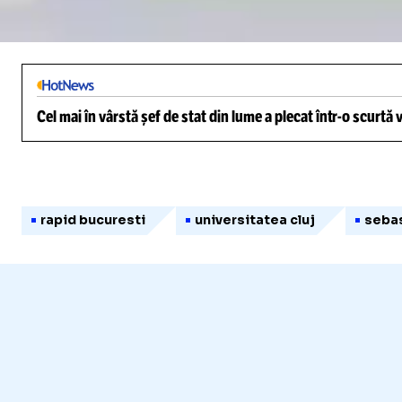
Loaded
:
3.56%
/
Unmute
Cel mai în vârstă șef de stat din lume a plecat într-o scurtă
rapid bucuresti
universitatea cluj
sebas