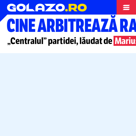
Superliga
CINE ARBITREAZĂ R
„Centralul” partidei, lăudat de
Mariu