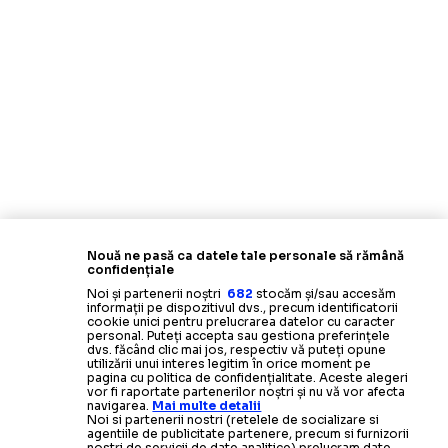
Nouă ne pasă ca datele tale personale să rămână
confidențiale
Noi și partenerii noștri
682
stocăm și/sau accesăm
informații pe dispozitivul dvs., precum identificatorii
cookie unici pentru prelucrarea datelor cu caracter
personal. Puteți accepta sau gestiona preferințele
dvs. făcând clic mai jos, respectiv vă puteți opune
utilizării unui interes legitim în orice moment pe
pagina cu politica de confidențialitate. Aceste alegeri
vor fi raportate partenerilor noștri și nu vă vor afecta
navigarea.
Mai multe detalii
Noi si partenerii nostri (retelele de socializare si
agentiile de publicitate partenere, precum si furnizorii
nostri de servicii de date analitice) prelucram date