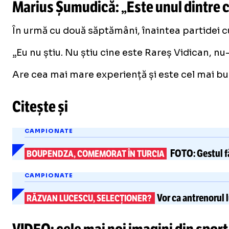
Marius Șumudică: „Este unul dintre ce
În urmă cu două săptămâni, înaintea partidei cu 
„Eu nu știu. Nu știu cine este Rareș Vidican, n
Are cea mai mare experiență și este cel mai bu
Citește și
CAMPIONATE
FOTO:
Gestul f
BOUPENDZA, COMEMORAT ÎN TURCIA
CAMPIONATE
Vor ca antrenorul
RĂZVAN LUCESCU, SELECȚIONER?