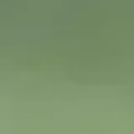
Foto
1
/
34
:
Rapid - FCSB, meci, foto GOLAZO.ro (4).jpeg