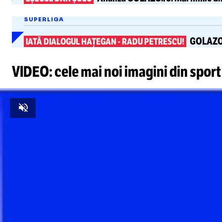
SUPERLIGA
GOLAZO
IATĂ DIALOGUL HAȚEGAN
-
RADU PETRESCU!
VIDEO: cele mai noi imagini din sport
Unmute