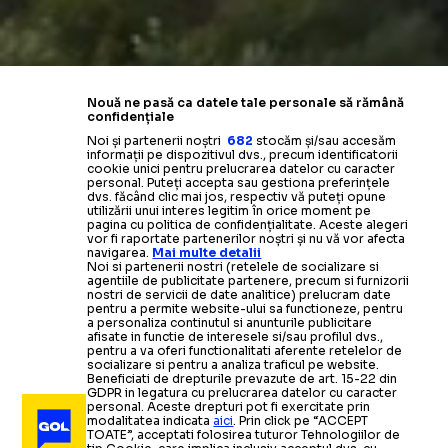
Nouă ne pasă ca datele tale personale să rămână
confidențiale
Noi și partenerii noștri
682
stocăm și/sau accesăm
informații pe dispozitivul dvs., precum identificatorii
cookie unici pentru prelucrarea datelor cu caracter
personal. Puteți accepta sau gestiona preferințele
dvs. făcând clic mai jos, respectiv vă puteți opune
utilizării unui interes legitim în orice moment pe
pagina cu politica de confidențialitate. Aceste alegeri
vor fi raportate partenerilor noștri și nu vă vor afecta
navigarea.
Mai multe detalii
Noi si partenerii nostri (retelele de socializare si
agentiile de publicitate partenere, precum si furnizorii
nostri de servicii de date analitice) prelucram date
pentru a permite website-ului sa functioneze, pentru
a personaliza continutul si anunturile publicitare
afisate in functie de interesele si/sau profilul dvs.,
pentru a va oferi functionalitati aferente retelelor de
socializare si pentru a analiza traficul pe website.
Beneficiati de drepturile prevazute de art. 15-22 din
GDPR in legatura cu prelucrarea datelor cu caracter
personal. Aceste drepturi pot fi exercitate prin
modalitatea indicata
aici
. Prin click pe “ACCEPT
TOATE”, acceptati folosirea tuturor Tehnologiilor de