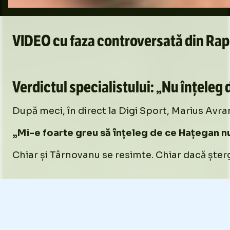
VIDEO cu faza controversată din Rap
Loaded
:
10.55%
/
Unmute
Verdictul specialistului: „Nu înțeleg
Unmute
După meci, în direct la Digi Sport, Marius Avra
„Mi-e foarte greu să înțeleg de ce Hațegan nu
Chiar și Târnovanu se resimte. Chiar dacă șterg