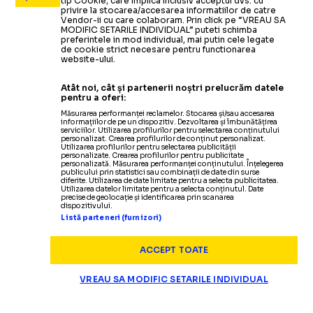
tip Cookie, care implica inclusiv acceptul dvs. cu
privire la stocarea/accesarea informatiilor de catre
Vendor-ii cu care colaboram. Prin click pe “VREAU SA
MODIFIC SETARILE INDIVIDUAL” puteti schimba
preferintele in mod individual, mai putin cele legate
de cookie strict necesare pentru functionarea
website-ului.
Atât noi, cât și partenerii noștri prelucrăm datele
pentru a oferi:
/
Unmute
Măsurarea performanței reclamelor. Stocarea și/sau accesarea
informațiilor de pe un dispozitiv. Dezvoltarea și îmbunătățirea
serviciilor. Utilizarea profilurilor pentru selectarea conținutului
personalizat. Crearea profilurilor de conținut personalizat.
Utilizarea profilurilor pentru selectarea publicității
personalizate. Crearea profilurilor pentru publicitate
personalizată. Măsurarea performanței conținutului. Înțelegerea
publicului prin statistici sau combinații de date din surse
Acord crucial pentru Strâmtoarea Ormuz: Iranul se apropie d
diferite. Utilizarea de date limitate pentru a selecta publicitatea.
Utilizarea datelor limitate pentru a selecta conținutul. Date
precise de geolocație și identificarea prin scanarea
dispozitivului.
Listă parteneri (furnizori)
ACCEPT TOATE
rapid bucuresti
adrian porumboiu
liga 1
VREAU SA MODIFIC SETARILE INDIVIDUAL