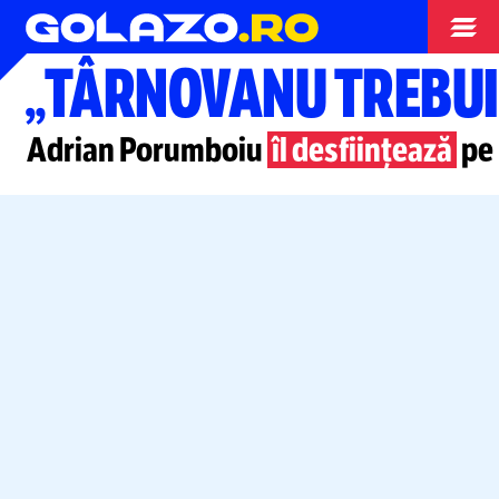
Superliga
„TÂRNOVANU TREBUI
Adrian Porumboiu
îl desființează
pe 