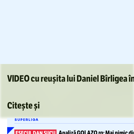
VIDEO cu reușita lui Daniel Bîrligea 
/
Unmute
Citește și
Unmute
SUPERLIGA
Analiză
GOLAZO.ro:
Mai nimic di
EȘECUL DAN ȘUCU