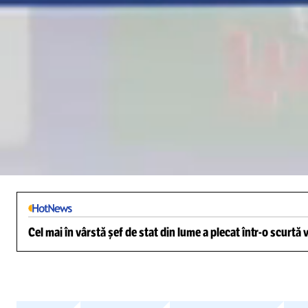
Loaded
:
2.22%
/
Unmute
Cel mai în vârstă șef de stat din lume a plecat într-o scurtă