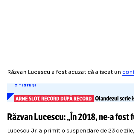
Răzvan Lucescu a fost acuzat că a iscat un
conf
CITEȘTE ȘI
Olandezul scrie i
ARNE SLOT, RECORD DUPĂ RECORD
Răzvan Lucescu: „În 2018,
ne-a
fost 
Lucescu Jr. a primit o suspendare de 23 de zile