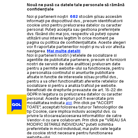
Nouă ne pasă ca datele tale personale să rămână
confidențiale
Noi și partenerii noștri
682
stocăm și/sau accesăm
informații pe dispozitivul dvs., precum identificatorii
cookie unici pentru prelucrarea datelor cu caracter
personal. Puteți accepta sau gestiona preferințele
dvs. făcând clic mai jos, respectiv vă puteți opune
utilizării unui interes legitim în orice moment pe
pagina cu politica de confidențialitate. Aceste alegeri
vor fi raportate partenerilor noștri și nu vă vor afecta
navigarea.
Mai multe detalii
Noi si partenerii nostri (retelele de socializare si
agentiile de publicitate partenere, precum si furnizorii
nostri de servicii de date analitice) prelucram date
pentru a permite website-ului sa functioneze, pentru
a personaliza continutul si anunturile publicitare
afisate in functie de interesele si/sau profilul dvs.,
pentru a va oferi functionalitati aferente retelelor de
socializare si pentru a analiza traficul pe website.
Beneficiati de drepturile prevazute de art. 15-22 din
GDPR in legatura cu prelucrarea datelor cu caracter
personal. Aceste drepturi pot fi exercitate prin
modalitatea indicata
aici
. Prin click pe “ACCEPT
TOATE”, acceptati folosirea tuturor Tehnologiilor de
tip Cookie, care implica inclusiv acceptul dvs. cu
privire la stocarea/accesarea informatiilor de catre
Vendor-ii cu care colaboram. Prin click pe “VREAU SA
MODIFIC SETARILE INDIVIDUAL” puteti schimba
preferintele in mod individual, mai putin cele legate
de cookie strict necesare pentru functionarea
website-ului.