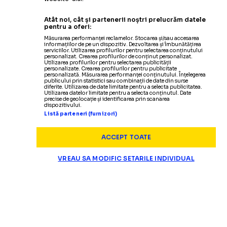
Atât noi, cât și partenerii noștri prelucrăm datele
pentru a oferi:
Măsurarea performanței reclamelor. Stocarea și/sau accesarea
informațiilor de pe un dispozitiv. Dezvoltarea și îmbunătățirea
serviciilor. Utilizarea profilurilor pentru selectarea conținutului
personalizat. Crearea profilurilor de conținut personalizat.
Utilizarea profilurilor pentru selectarea publicității
personalizate. Crearea profilurilor pentru publicitate
personalizată. Măsurarea performanței conținutului. Înțelegerea
publicului prin statistici sau combinații de date din surse
diferite. Utilizarea de date limitate pentru a selecta publicitatea.
Utilizarea datelor limitate pentru a selecta conținutul. Date
precise de geolocație și identificarea prin scanarea
dispozitivului.
Listă parteneri (furnizori)
ACCEPT TOATE
VREAU SA MODIFIC SETARILE INDIVIDUAL