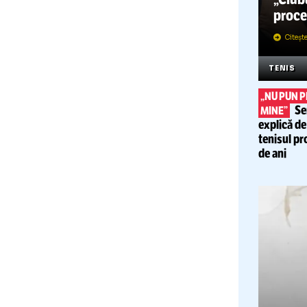
S
„
TE