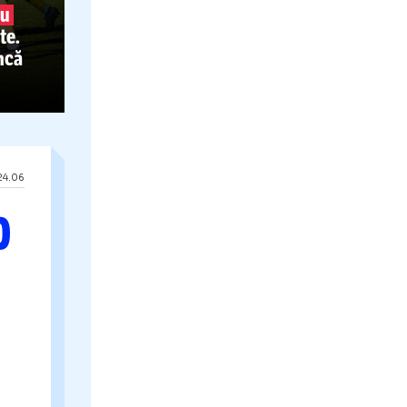
IA LA
O
entru Nuno
i jucători au
ntrenamente.
cuperat încă
24.06