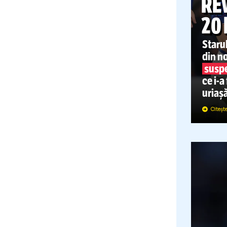
C
S
d
u