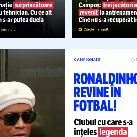
CARE E
IVERSE
04.07
REDNIC,
SITUAȚ
APROAPE DE
DINAM
REVENIRE
Vești bune p
Destinație
surprinzătoare
Campos:
tre
entru tehnician. Cu ce alt
revenit
la a
român
s-ar
putea duela
Cine nu
s-a
re
Citește mai mult
Citește mai mult
CAMPIONATE