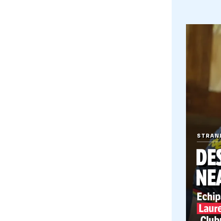
TE
SUR
LA 
Will
turn
la L
com