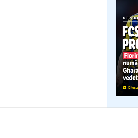
S
n
G
v