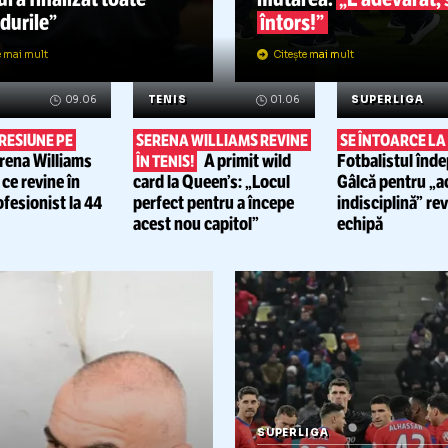
SUPERLIGA
TRANIERI
15.06
REVENI
DESTINAȚIE
NEAȘT
NEAȘTEPTATĂ!
LA FCS
Echipa cu care a semnat
Laurențiu Reghecampf:
Gigi Becali a
Clubul a finalizat toate
mutarea:
„E 
procedurile”
întors!”
Citește mai mult
Citește mai mult
NIS
09.06
TENIS
01.06
S