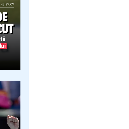
fcsb
27.07
HO, DE
UNOSCUT
t jurnaliștii
hnicianul lui
FCSB poate profita Florinel Coman are z