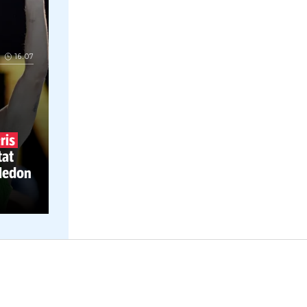
16.07
AZ!
are
s-a
înscris
ă ce a ratat
s și Wimbledon