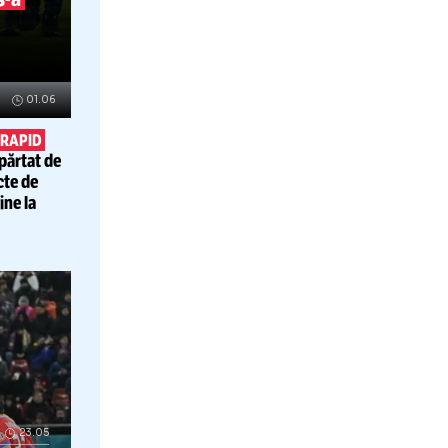
14.06
RE
EPTATĂ
B
 anunțat
adevărat,
s-a
UPERLIGA
01.06