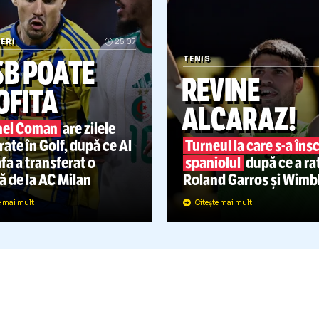
TRANIERI
25.07
FCSB POATE
TENIS
REVINE
PROFITA
ALCAR
Florinel Coman
are zilele
umărate în Golf, după ce Al
Turneul la c
harafa a transferat o
spaniolul
dup
edetă de la AC Milan
Roland Garro
Citește mai mult
Citește mai mult