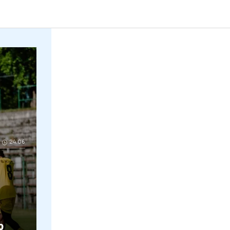
Rednic, aproape de revenire Destinație
24.06