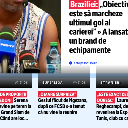
RONAL
REVINE 
FOTBAL
Clubul cu 
înțeles
leg
Braziliei:
„
este să ma
ultimul gol 
carierei” » 
un brand d
echipamen