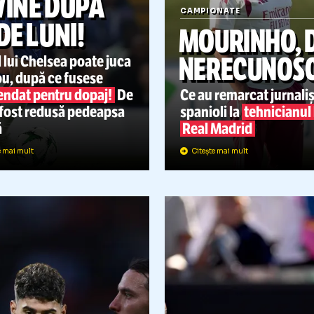
AMPIONATE
31.07
REVINE DUPĂ
CAMPIONATE
20 DE LUNI!
MOURIN
NEREC
tarul lui Chelsea poate juca
in nou, după ce fusese
suspendat pentru dopaj!
De
Ce au remarca
ce
i-a
fost redusă pedeapsa
spanioli la
te
riașă
Real Madrid
Citește mai mult
Citește mai mult