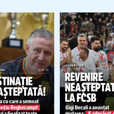
Citește mai mult
NIS
21.06
SUPERLIGA
21.06
ST
Surpriză d
PRIZĂ DE PROPORȚII
„O MARE SURPRIZĂ”
„ES
Serena
Gestul făcut de
Ngezana,
WIMBLEDON!
DOR
iams
revine pe teren la
după ce FCSB
s-a
temut
Reg
eul de Grand Slam de
că nu vine la reunire
reve
ondra. Când are loc
Tuni
petiția
jude
con
întâ