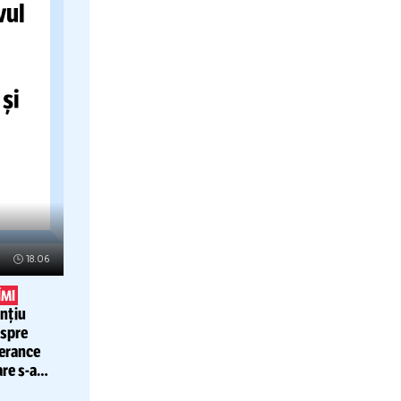
DINHO
ÎN
!
care
s-a
enda
Obiectivul
rcheze
al
A lansat și
e
te