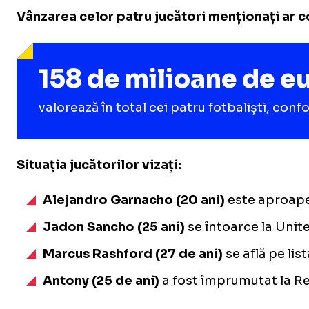
Vânzarea celor patru jucători menționați ar c
158 de milioane de e
valorează în total cei patru fotbaliști, c
Situația jucătorilor vizați:
Alejandro Garnacho (20 ani)
este aproape 
Jadon Sancho
(25 ani)
se întoarce la Unite
Marcus Rashford (27 de ani)
se află pe lis
Antony
(25 de ani)
a fost împrumutat la Rea