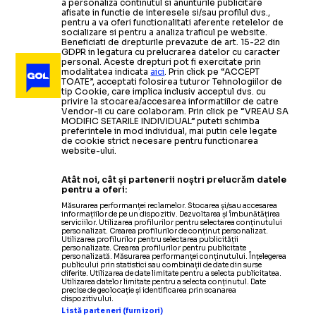
a personaliza continutul si anunturile publicitare
afisate in functie de interesele si/sau profilul dvs.,
pentru a va oferi functionalitati aferente retelelor de
socializare si pentru a analiza traficul pe website.
Beneficiati de drepturile prevazute de art. 15-22 din
GDPR in legatura cu prelucrarea datelor cu caracter
personal. Aceste drepturi pot fi exercitate prin
modalitatea indicata
aici
. Prin click pe “ACCEPT
TOATE”, acceptati folosirea tuturor Tehnologiilor de
tip Cookie, care implica inclusiv acceptul dvs. cu
privire la stocarea/accesarea informatiilor de catre
Vendor-ii cu care colaboram. Prin click pe “VREAU SA
MODIFIC SETARILE INDIVIDUAL” puteti schimba
preferintele in mod individual, mai putin cele legate
de cookie strict necesare pentru functionarea
website-ului.
Atât noi, cât și partenerii noștri prelucrăm datele
pentru a oferi:
Măsurarea performanței reclamelor. Stocarea și/sau accesarea
informațiilor de pe un dispozitiv. Dezvoltarea și îmbunătățirea
serviciilor. Utilizarea profilurilor pentru selectarea conținutului
personalizat. Crearea profilurilor de conținut personalizat.
Utilizarea profilurilor pentru selectarea publicității
personalizate. Crearea profilurilor pentru publicitate
personalizată. Măsurarea performanței conținutului. Înțelegerea
publicului prin statistici sau combinații de date din surse
diferite. Utilizarea de date limitate pentru a selecta publicitatea.
Utilizarea datelor limitate pentru a selecta conținutul. Date
precise de geolocație și identificarea prin scanarea
dispozitivului.
Listă parteneri (furnizori)