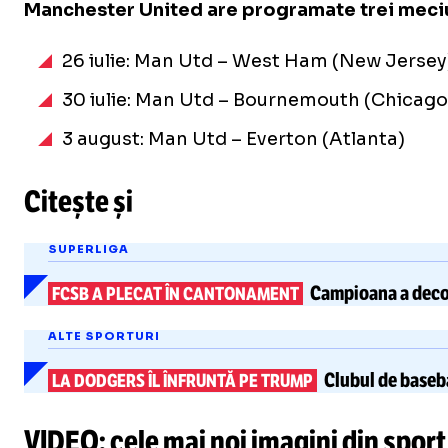
Manchester United are programate trei meciuri
26 iulie: Man Utd – West Ham (New Jersey
30 iulie: Man Utd – Bournemouth (Chicago
3 august: Man Utd – Everton (Atlanta)
Citește și
SUPERLIGA
Campioana a decol
FCSB A PLECAT ÎN CANTONAMENT
ALTE SPORTURI
Clubul de baseb
LA DODGERS ÎL ÎNFRUNTĂ PE TRUMP
VIDEO: cele mai noi imagini din sport