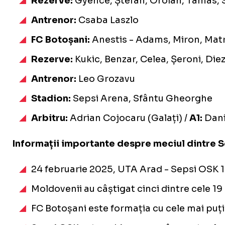
Rezerve:
Gyence, Ștefan, Oroian, Tamas, Sk
Antrenor:
Csaba Laszlo
FC Botoșani:
Anestis - Adams, Miron, Matr
Rezerve:
Kukic, Benzar, Celea, Șeroni, Diez
Antrenor:
Leo Grozavu
Stadion:
Sepsi Arena, Sfântu Gheorghe
Arbitru:
Adrian Cojocaru (Galați) /
A1:
Danie
Informații importante despre meciul dintre S
24 februarie 2025, UTA Arad - Sepsi OSK 1-2
Moldovenii au câștigat cinci dintre cele 19 d
FC Botoșani este formația cu cele mai puțin