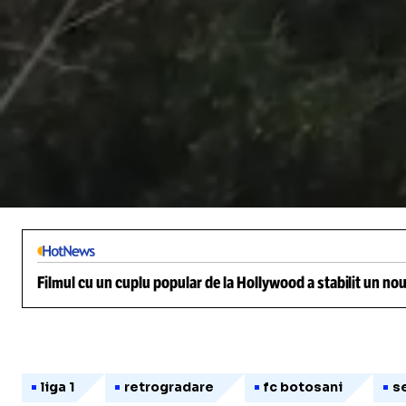
/
Unmute
Filmul cu un cuplu popular de la Hollywood a stabilit un nou
liga 1
retrogradare
fc botosani
s