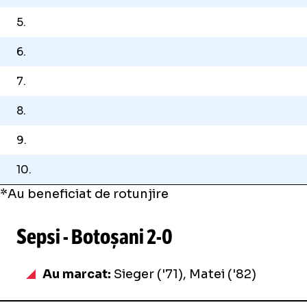
5.
6.
7.
8.
9.
10.
*Au beneficiat de rotunjire
Sepsi - Botoșani
2-0
Au marcat:
Sieger ('71), Matei ('82)