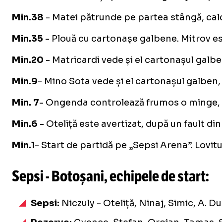
Min.38
- Matei pătrunde pe partea stângă, calcă
Min.35
- Plouă cu cartonașe galbene. Mitrov est
Min.20
- Matricardi vede și el cartonașul galbe
Min.9
- Mino Sota vede și el cartonașul galben, 
Min. 7
- Ongenda controlează frumos o minge, cu 
Min.6
- Oteliță este avertizat, după un fault di
Min.1
- Start de partidă pe „Sepsi Arena”. Lovit
Sepsi - Botoșani, echipele de start:
Sepsi:
Niczuly - Oteliță, Ninaj, Simic, A. 