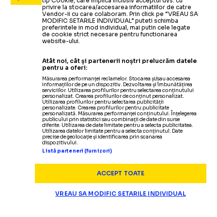
tip Cookie, care implica inclusiv acceptul dvs. cu
privire la stocarea/accesarea informatiilor de catre
Vendor-ii cu care colaboram. Prin click pe “VREAU SA
MODIFIC SETARILE INDIVIDUAL” puteti schimba
preferintele in mod individual, mai putin cele legate
de cookie strict necesare pentru functionarea
website-ului.
Atât noi, cât și partenerii noștri prelucrăm datele
pentru a oferi:
Măsurarea performanței reclamelor. Stocarea și/sau accesarea
informațiilor de pe un dispozitiv. Dezvoltarea și îmbunătățirea
serviciilor. Utilizarea profilurilor pentru selectarea conținutului
personalizat. Crearea profilurilor de conținut personalizat.
Utilizarea profilurilor pentru selectarea publicității
personalizate. Crearea profilurilor pentru publicitate
personalizată. Măsurarea performanței conținutului. Înțelegerea
publicului prin statistici sau combinații de date din surse
diferite. Utilizarea de date limitate pentru a selecta publicitatea.
Utilizarea datelor limitate pentru a selecta conținutul. Date
precise de geolocație și identificarea prin scanarea
dispozitivului.
Listă parteneri (furnizori)
ACCEPT TOATE
VREAU SA MODIFIC SETARILE INDIVIDUAL