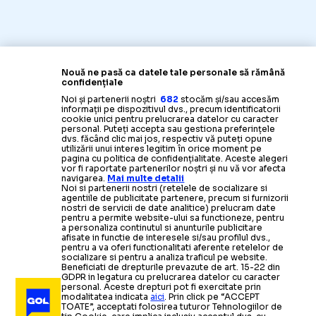
Nouă ne pasă ca datele tale personale să rămână
confidențiale
Noi și partenerii noștri
682
stocăm și/sau accesăm
informații pe dispozitivul dvs., precum identificatorii
cookie unici pentru prelucrarea datelor cu caracter
personal. Puteți accepta sau gestiona preferințele
dvs. făcând clic mai jos, respectiv vă puteți opune
utilizării unui interes legitim în orice moment pe
pagina cu politica de confidențialitate. Aceste alegeri
vor fi raportate partenerilor noștri și nu vă vor afecta
navigarea.
Mai multe detalii
Noi si partenerii nostri (retelele de socializare si
agentiile de publicitate partenere, precum si furnizorii
nostri de servicii de date analitice) prelucram date
pentru a permite website-ului sa functioneze, pentru
a personaliza continutul si anunturile publicitare
afisate in functie de interesele si/sau profilul dvs.,
pentru a va oferi functionalitati aferente retelelor de
socializare si pentru a analiza traficul pe website.
Beneficiati de drepturile prevazute de art. 15-22 din
GDPR in legatura cu prelucrarea datelor cu caracter
personal. Aceste drepturi pot fi exercitate prin
modalitatea indicata
aici
. Prin click pe “ACCEPT
TOATE”, acceptati folosirea tuturor Tehnologiilor de