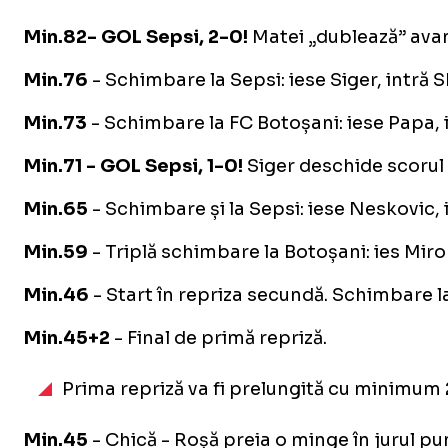
Min.82- GOL Sepsi, 2-0!
Matei „dublează” avant
Min.76
- Schimbare la Sepsi: iese Siger, intră 
Min.73
- Schimbare la FC Botoșani: iese Papa, i
Min.71 - GOL Sepsi, 1-0!
Siger deschide scorul 
Min.65
- Schimbare și la Sepsi: iese Neskovic, i
Min.59
- Triplă schimbare la Botoșani: ies Miro
Min.46
- Start în repriza secundă. Schimbare l
Min.45+2
- Final de primă repriză.
Prima repriză va fi prelungită cu minimum
Min.45
- Chică - Roșă preia o minge în jurul pun