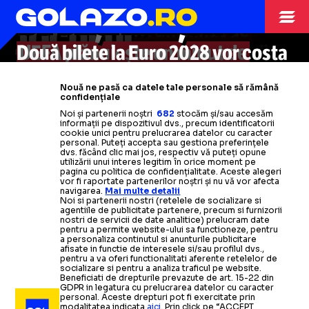
CREATORI AI
LUCE ȘI ÎN LIGĂ?
CE DIFERENȚĂ!
UEFA confirmă ce a anunțat
Clubul catalan a depus
presa catalană
legat de arbitrul
plângere la
JOCULUI”
Barcelona
GOLAZO.ro.
vrea să se plângă la
Va fi un minut de
român, după scandalul de la
UEFA:
„Deciziile au prejudiciat
Două bilete la Euro 2028 vor costa
UEFA
reculegere
UEFA plănuiește un minut de
de arbitrajul „centralului”
înaintea jocurilor din
UEFA
Barcelona
grav echipa”
-
Atletico
român » Fazele care
Liga Campionilor, Europa și
UEFA și FIFA, emoționant,
reculegere
mai puțin decât un loc de parcare
înaintea meciurilor de
i-au
înfuriat pe
după
Nouă ne pasă ca datele tale personale să rămână
catalani
Conference League
dispariția lui Mircea Lucescu
Champions. Și FRF, în România
la acest Mondial. Ce face UEFA
Citește mai mult
Citește mai mult
confidențiale
Noi și partenerii noștri
682
stocăm și/sau accesăm
informații pe dispozitivul dvs., precum identificatorii
Citește mai mult
Citește mai mult
Citește mai mult
Citește mai mult
Citește mai mult
cookie unici pentru prelucrarea datelor cu caracter
personal. Puteți accepta sau gestiona preferințele
dvs. făcând clic mai jos, respectiv vă puteți opune
utilizării unui interes legitim în orice moment pe
pagina cu politica de confidențialitate. Aceste alegeri
vor fi raportate partenerilor noștri și nu vă vor afecta
navigarea.
Mai multe detalii
CAMPIONATUL MONDIAL
01.04
Noi si partenerii nostri (retelele de socializare si
agentiile de publicitate partenere, precum si furnizorii
nostri de servicii de date analitice) prelucram date
Multipla campioană
ITALIA RATEAZĂ MONDIALUL
pentru a permite website-ului sa functioneze, pentru
mondială
rămâne acasă
pentru al treilea turneu
a personaliza continutul si anunturile publicitare
afisate in functie de interesele si/sau profilul dvs.,
SUPERLIGA
30.03
consecutiv! Care sunt echipele calificate după baraj
EUROPA LEAGUE
27.03
pentru a va oferi functionalitati aferente retelelor de
EMIL BOC E 30%
socializare si pentru a analiza traficul pe website.
AMENDĂ PENTRU
Beneficiati de drepturile prevazute de art. 15-22 din
GDPR in legatura cu prelucrarea datelor cu caracter
SUPERLIGA
31.03
personal. Aceste drepturi pot fi exercitate prin
modalitatea indicata
aici
. Prin click pe “ACCEPT