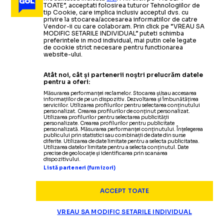
DIN U CLUJ!
SCENOGRAFIE
TOATE”, acceptati folosirea tuturor Tehnologiilor de
Patronul lui CFR spune că
a
„AM ACHITAT TOT”
tip Cookie, care implica inclusiv acceptul dvs. cu
privire la stocarea/accesarea informatiilor de catre
plătit datoriile clujenilor.
Ce se întâmplă cu
Vendor-ii cu care colaboram. Prin click pe “VREAU SA
RELIGIOASĂ
Cea mai mare sursă de venit a
licențele de Liga 1 și Europa
MODIFIC SETARILE INDIVIDUAL” puteti schimba
preferintele in mod individual, mai putin cele legate
de cookie strict necesare pentru functionarea
echipei în 2025 a fost
autoritatea
website-ului.
SUPERLIGA
31.03
UEFA a sancționat cu
locală.
Cifrele complete din
o sumă
Atât noi, cât și partenerii noștri prelucrăm datele
Patronul
ZI DECISIVĂ PENTRU LICENȚA UEFA
raportul financiar
uriașă
imaginea apărută în peluză
pentru a oferi:
CFR-ului
a anunțat că
și-a
achitat toate restanțele:
Măsurarea performanței reclamelor. Stocarea și/sau accesarea
informațiilor de pe un dispozitiv. Dezvoltarea și îmbunătățirea
„Nu ne jucăm cu monitorizarea UEFA”
Citește mai mult
Citește mai mult
serviciilor. Utilizarea profilurilor pentru selectarea conținutului
personalizat. Crearea profilurilor de conținut personalizat.
Utilizarea profilurilor pentru selectarea publicității
personalizate. Crearea profilurilor pentru publicitate
personalizată. Măsurarea performanței conținutului. Înțelegerea
publicului prin statistici sau combinații de date din surse
diferite. Utilizarea de date limitate pentru a selecta publicitatea.
Utilizarea datelor limitate pentru a selecta conținutul. Date
precise de geolocație și identificarea prin scanarea
CAMPIONATE
26.03
dispozitivului.
Listă parteneri (furnizori)
Decizia luată de UEFA după
BENFICA, AMENDATĂ
meciul cu scandal
din Liga Campionilor, împotriva
ACCEPT TOATE
CAMPIONATE
17.03
lui Real Madrid
UEFA A SCĂZUT
VREAU SA MODIFIC SETARILE INDIVIDUAL
SUPERLIGA
17.03