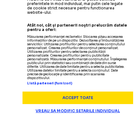
preferintele in mod individual, mai putin cele legate
de cookie strict necesare pentru functionarea
website-ului.
Atât noi, cât și partenerii noștri prelucrăm datele
pentru a oferi:
Măsurarea performanței reclamelor. Stocarea și/sau accesarea
informațiilor de pe un dispozitiv. Dezvoltarea și îmbunătățirea
serviciilor. Utilizarea profilurilor pentru selectarea conținutului
personalizat. Crearea profilurilor de conținut personalizat.
Utilizarea profilurilor pentru selectarea publicității
personalizate. Crearea profilurilor pentru publicitate
personalizată. Măsurarea performanței conținutului. Înțelegerea
publicului prin statistici sau combinații de date din surse
diferite. Utilizarea de date limitate pentru a selecta publicitatea.
Utilizarea datelor limitate pentru a selecta conținutul. Date
precise de geolocație și identificarea prin scanarea
dispozitivului.
Listă parteneri (furnizori)
ACCEPT TOATE
VREAU SA MODIFIC SETARILE INDIVIDUAL
CAMPIONATE