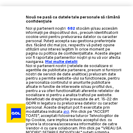
Nouă ne pasă ca datele tale personale să rămână
confidențiale
Noi și partenerii noștri
682
stocăm și/sau accesăm
informații pe dispozitivul dvs., precum identificatorii
cookie unici pentru prelucrarea datelor cu caracter
personal. Puteți accepta sau gestiona preferințele
dvs. făcând clic mai jos, respectiv vă puteți opune
utilizării unui interes legitim în orice moment pe
pagina cu politica de confidențialitate. Aceste alegeri
vor fi raportate partenerilor noștri și nu vă vor afecta
navigarea.
Mai multe detalii
Noi si partenerii nostri (retelele de socializare si
agentiile de publicitate partenere, precum si furnizorii
nostri de servicii de date analitice) prelucram date
pentru a permite website-ului sa functioneze, pentru
a personaliza continutul si anunturile publicitare
afisate in functie de interesele si/sau profilul dvs.,
pentru a va oferi functionalitati aferente retelelor de
socializare si pentru a analiza traficul pe website.
Beneficiati de drepturile prevazute de art. 15-22 din
GDPR in legatura cu prelucrarea datelor cu caracter
personal. Aceste drepturi pot fi exercitate prin
modalitatea indicata
aici
. Prin click pe “ACCEPT
TOATE”, acceptati folosirea tuturor Tehnologiilor de
tip Cookie, care implica inclusiv acceptul dvs. cu
privire la stocarea/accesarea informatiilor de catre
Vendor-ii cu care colaboram. Prin click pe “VREAU SA
MODIFIC SETARILE INDIVIDUAL” puteti schimba