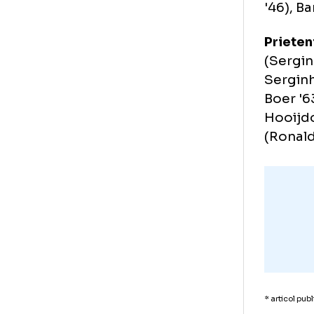
Aus
Sar
(Or
'46
(Ju
'46
Pri
(Se
Ser
Boe
Hoo
(Ro