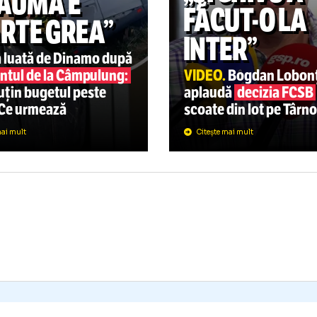
SUPERLIGA
PERLIGA
05.08
„ȘI CHI
TRAUMA E
FĂCUT
OARTE GREA”
INTER”
cizia luată de Dinamo după
ccidentul de la Câmpulung:
VIDEO.
Bogd
au puțin bugetul peste
aplaudă
dec
p” + Ce urmează
scoate din l