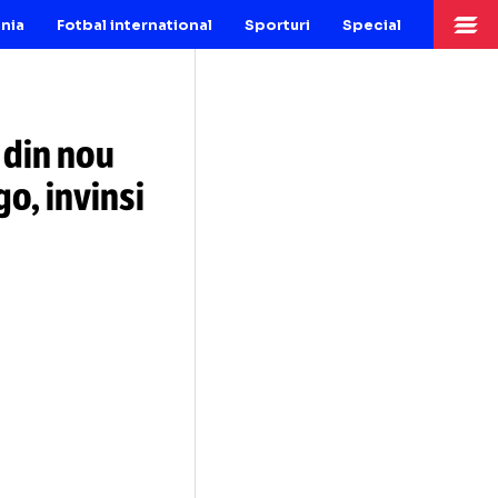
Fotbal Romania
Fotbal international
Sporturi
Sp
escu​, din nou
 lui Figo, invinsi