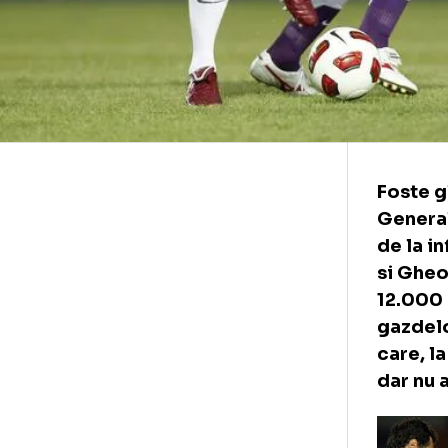
Fos
Gen
de 
si 
12.
gaz
car