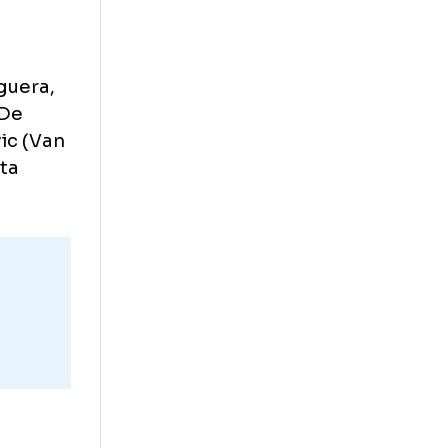
(Klein '46, R.
eitter
nkovic (Gorgon
 Grunwald
70); Jun (Linz
); Cafu
'56), Helguera,
, Vieira (De
D. Stankovic (Van
46); Pauleta