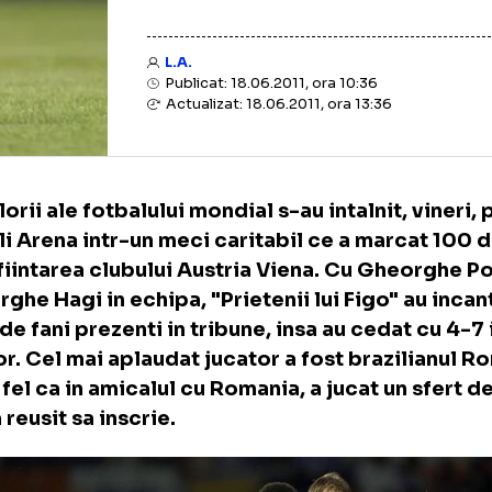
L.A.
Publicat: 18.06.2011, ora 10:36
Actualizat: 18.06.2011, ora 13:36
te glorii ale fotbalului mondial s-au intalnit,
erali Arena intr-un meci caritabil ce a mar
la infiintarea clubului Austria Viena. Cu G
Gheorghe Hagi in echipa, "Prietenii lui Figo"
000 de fani prezenti in tribune, insa au ceda
delor. Cel mai aplaudat jucator a fost brazi
e, la fel ca in amicalul cu Romania, a jucat u