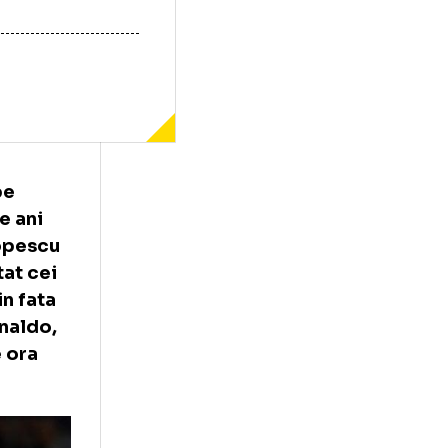
 vineri, pe
cat 100 de ani
heorghe Popescu
 au incantat cei
t cu 4-7 in fata
lianul Ronaldo,
n sfert de ora