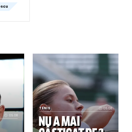
orghe popescu
 Ar fi promis Marocului finala Mondialului din 2030 în schi
„Trauma e foarte grea” Decizia luată 