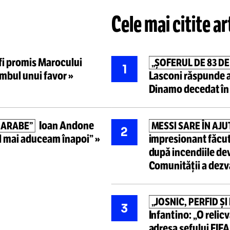
Citește mai mult
Citește mai mult
Cele mai ci
Ar fi promis Marocului
L
„ȘOFERUL