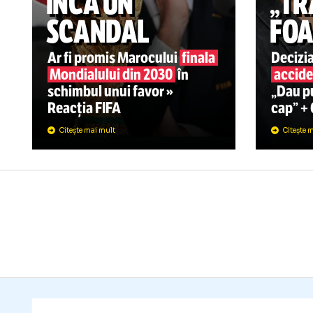
CAMPIONATUL MONDIAL
05.08
INFANTINO,
SU
ÎNCĂ UN
„
SCANDAL
F
Ar fi promis Marocului
finala
De
Mondialului din 2030
în
a
schimbul unui favor »
„D
Reacția FIFA
ca