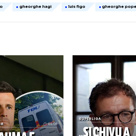
icol publicat inițial pe Hotnews.ro
ronaldo
gheorghe hagi
luis figo
ghe
Infantino, încă un scandal