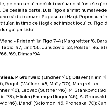
naldo, aclamat la Viena
to: Reuters
tria Viena a inceput partida cu jucatorii aflat
ivitate, pe parcursul meciului evoluand si fos
bului. De cealalta parte, Luis Figo a aliniat 
ntre care si doi romani: Popescu si Hagi. Po
tida titular, in timp ce Hagi a schimbat locu
 de-a lungul partidei.
tria Viena - Prietenii lui Figo 7-4 (Margreitter
 '38, Tadic '47, Linz '56, Junuzovic '62, Polst
 Figo '66, '69, Dimas '94
ipe: