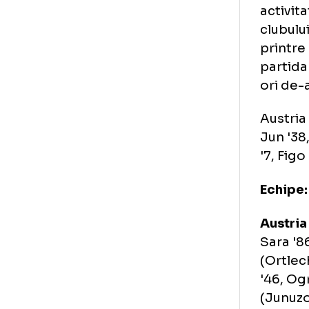
Ro
Fo
Aus
act
clu
pri
par
ori
Aus
Jun
'7,
Ech