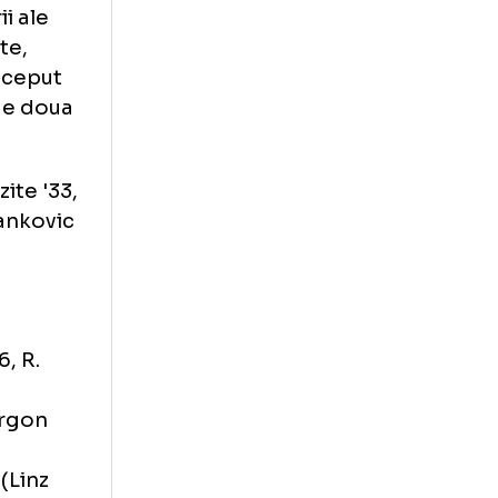
i inca in
tele glorii ale
numai vedete,
pescu a inceput
l cu Figo de doua
 '8, Barazite '33,
er '96/ Stankovic