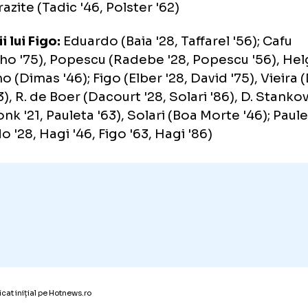
tria Viena:
P. Grunwald (Lindner '46); Dilaver 
a '86), Rogulj (Wallner '46, Mally '70), Margr
tlechner '46), Leovac (Suttner '46); M. Sta
, Ogris '78), Hlinka (Baumgartlinger '46), A.
nuzovic '46), Liendl (Salomon '46, Prohaska '
), Barazite (Tadic '46, Polster '62)
etenii lui Figo:
Eduardo (Baia '28, Taffarel '56
rginho '75), Popescu (Radebe '28, Popescu 
ginho (Dimas '46); Figo (Elber '28, David '75)
r '63), R. de Boer (Dacourt '28, Solari '86), 
ijdonk '21, Pauleta '63), Solari (Boa Morte '
naldo '28, Hagi '46, Figo '63, Hagi '86)