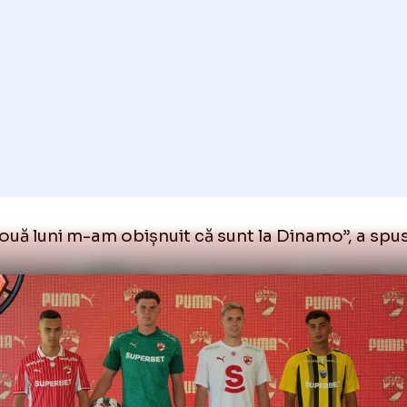
a s-a nimerit, este un tricou frumos și sper 
oc în campionat.
e foarte bine, mă bucur că am fost ales să p
ipamentul lui Dinamo, sper să ne aducă nor
i echipamente și să ne clasăm acolo sus.