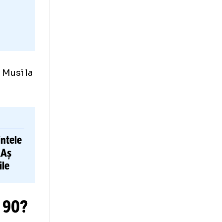
te
trimis pe Musi la
Președintele
C
terviului:
„Aș