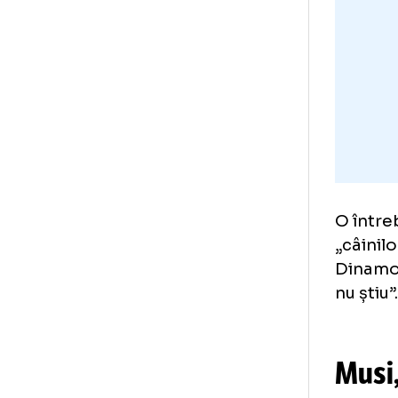
aju
FCS