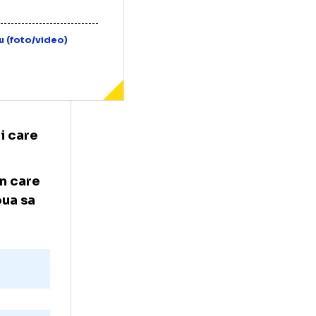
osif Popescu (foto/video)
 jucătorii care
amo.
te modul în care
reze pe noua sa