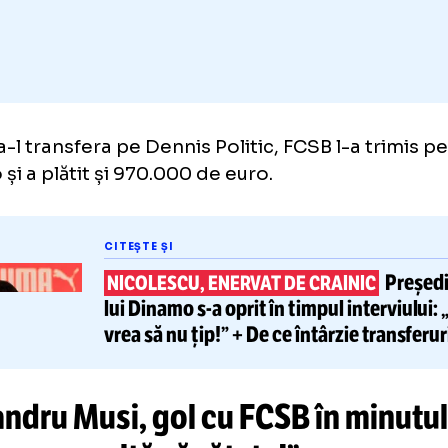
Adaugă GOLAZO.ro la favori
tru a-l transfera pe Dennis Politic, FCSB l-a 
amo și a plătit și 970.000 de euro.
CITEȘTE ȘI
NICOLESCU, ENERVAT DE CRAINI
lui Dinamo
s-a
oprit în timpul in