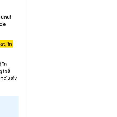
transferurile
inutul 90?
tul 90 al unui
 mai pasă de
 campionat, în
nătate.
are joacă în
ă baftă și să