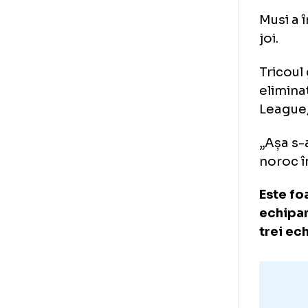
O î
„câ
Din
nu 
Mu
Foto
1
/
14
:
Dinamo și-a lansat noul echipament FOTO
Mus
joi.
Tri
eli
Lea