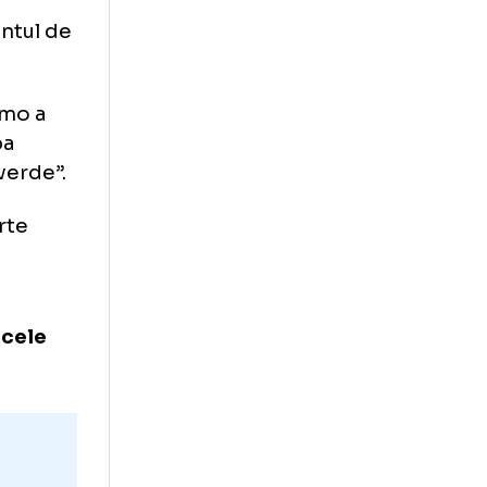
ul jucător al
arieră la
u sigur, celălalt
?
a evenimentul de
 care Dinamo a
 din Europa
la „masa verde”.