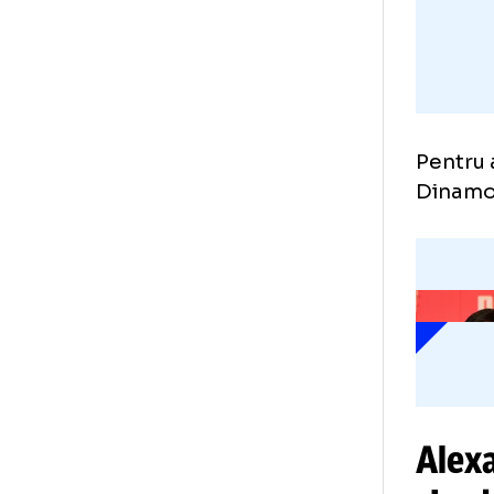
Pen
Din