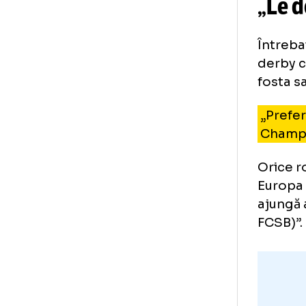
Al
„L
Înt
der
fos
„P
Ch
Ori
Eur