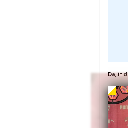
„Aș
nor
Est
ech
tre