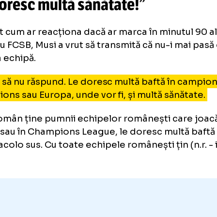
vrea să nu țip!”
+ De ce întârzie 
exandru Musi, gol cu FCSB în m
e doresc multă sănătate!”
rebat cum ar reacționa dacă ar marca în minu
by cu FCSB, Musi a vrut să transmită că nu-i
ta sa echipă.
refer să nu răspund. Le doresc multă baftă în
ampions sau Europa, unde vor fi, și multă să
ce român ține pumnii echipelor românești c
opa sau în Champions League, le doresc mult