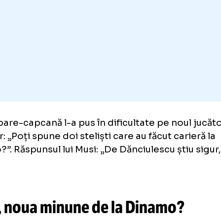
ngă acolo sus. Cu toate echipele românești țin
B)”.