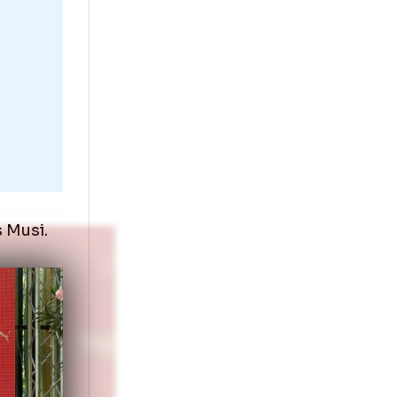
să ne poarte
rezint
oc toate cele