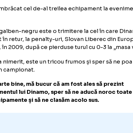
ntrebare-capcană l-a pus în dificultate pe no
inilor: „Poți spune doi steliști care au făcut c
amo?”. Răspunsul lui Musi: „De Dănciulescu ști
știu”.
Loaded
:
76.62%
/
Unmute
si, noua minune de la Dinamo
Unmute
 Iosif Popescu/GOLAZO.ro
i a îmbrăcat cel de-al treilea echipament l
coul galben-negru este o trimitere la cel în
minat în retur, la penalty-uri, Slovan Liberec
gue, în 2009, după ce pierduse turul cu 0-3 