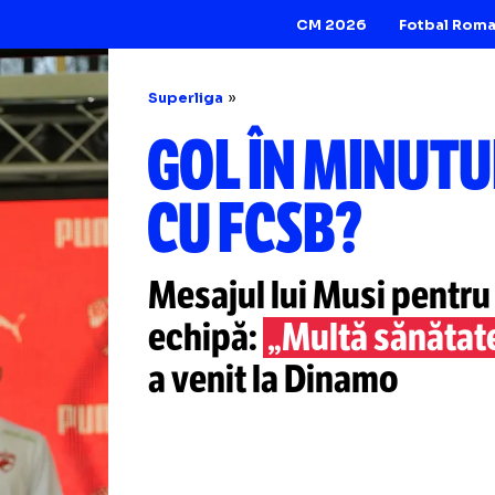
CM 2026
Superliga
GOL ÎN MIN
CU FCSB?
Mesajul lui Musi 
echipă:
„Multă să
a venit la Dinamo