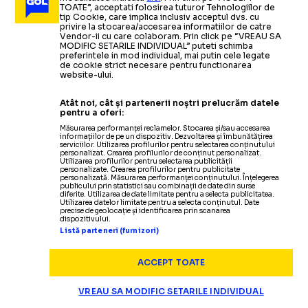
Competiția de
CASĂ NOUĂ PENTRU PARIS MASTERS
»
prezenta și simțeam că pierd”
Și-a
triplat averea în 14 zile!
TOATE”, acceptati folosirea tuturor Tehnologiilor de
tenis se va desfășura în locul în care David Popovic a
tip Cookie, care implica inclusiv acceptul dvs. cu
privire la stocarea/accesarea informatiilor de catre
luat
aurul olimpic
Citește mai mult
Citește mai mult
Vendor-ii cu care colaboram. Prin click pe “VREAU SA
MODIFIC SETARILE INDIVIDUAL” puteti schimba
preferintele in mod individual, mai putin cele legate
de cookie strict necesare pentru functionarea
website-ului.
TENIS
08.10.2025
Atât noi, cât și partenerii noștri prelucrăm datele
pentru a oferi:
ATP ar putea
Măsurarea performanței reclamelor. Stocarea și/sau accesarea
„VREȚI SĂ MOARĂ UN JUCĂTOR?”
informațiilor de pe un dispozitiv. Dezvoltarea și îmbunătățirea
TENIS
01.10.2025
introduce
o nouă regulă,
după ce Rune, Djokovic și
serviciilor. Utilizarea profilurilor pentru selectarea conținutului
personalizat. Crearea profilurilor de conținut personalizat.
MONFILS
ȘI-A
Sinner au fost doborâți de căldură
Utilizarea profilurilor pentru selectarea publicității
personalizate. Crearea profilurilor pentru publicitate
personalizată. Măsurarea performanței conținutului. Înțelegerea
TENIS
30.09.2025
publicului prin statistici sau combinații de date din surse
diferite. Utilizarea de date limitate pentru a selecta publicitatea.
ANUNȚAT
MEDVEDEV A
TENIS
07.10.2025
Utilizarea datelor limitate pentru a selecta conținutul. Date
precise de geolocație și identificarea prin scanarea
TENIS
02.10.2025
dispozitivului.
Nole e în
DJOKOVIC LUPTĂ CU PROPRIUL CORP
Listă parteneri (furnizori)
IEȘIRE NERVOASĂ
RETRAGEREA
RĂBUFNIT
sferturi la Shanghai după un meci în care a acuzat
probleme medicale
»
L-a
depășit pe Roger Federer
ACCEPT TOATE
FOTO.
Veteranul francez a stabilit când
Sportivul rus
Tensiuni la Shanghai
s-a
certat cu arbitrul
VREAU SA MODIFIC SETARILE INDIVIDUAL
TENIS
05.10.2025