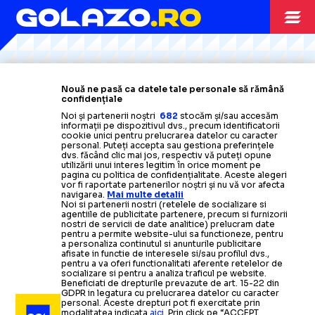
Citește mai mult
Citește mai mult
Citește mai mult
Citește mai mult
Citește mai mult
TENIS
26.10.2025
Nouă ne pasă ca datele tale personale să rămână
confidențiale
Zverev, despre
Mastersul din
„NU SUNT POLITICIAN”
Noi și partenerii noștri
682
stocăm și/sau accesăm
informații pe dispozitivul dvs., precum identificatorii
Arabia Saudită:
„Joc oriunde, e minunat pentru noi”
cookie unici pentru prelucrarea datelor cu caracter
TENIS
12.10.2025
personal. Puteți accepta sau gestiona preferințele
dvs. făcând clic mai jos, respectiv vă puteți opune
FABULOSUL
TENIS
10.10.2025
utilizării unui interes legitim în orice moment pe
TENIS
16.10.2025
pagina cu politica de confidențialitate. Aceste alegeri
URA MECIURILE CU
vor fi raportate partenerilor noștri și nu vă vor afecta
navigarea.
Mai multe detalii
Un fost
VACHEROT
CERE CA ATP SĂ SCHIMBE REGULAMENTUL
Noi si partenerii nostri (retelele de socializare si
finalist de la Wimbledon
s-a
revoltat
după
agentiile de publicitate partenere, precum si furnizorii
RAFA
nostri de servicii de date analitice) prelucram date
experiențele trăite în Asia: „Nici nu ne venea să
pentru a permite website-ului sa functioneze, pentru
a personaliza continutul si anunturile publicitare
VIDEO.
Monegascul venit din
credem!”
afisate in functie de interesele si/sau profilul dvs.,
pentru a va oferi functionalitati aferente retelelor de
calificări a câștigat turneul
Un fost câștigător de Grand Slam,
socializare si pentru a analiza traficul pe website.
Beneficiati de drepturile prevazute de art. 15-22 din
TENIS
15.10.2025
despre
Masters 1000 ATP
efectul Nadal:
de la Shanghai
„Doar îl
GDPR in legatura cu prelucrarea datelor cu caracter
personal. Aceste drepturi pot fi exercitate prin
modalitatea indicata
aici
. Prin click pe “ACCEPT