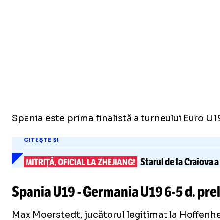
Spania este prima finalistă a turneului Euro U1
CITEȘTE ȘI
Starul de la Craiova
a
MITRIȚĂ, OFICIAL LA ZHEJIANG!
Spania U19 - Germania U19
6-5
d. pre
Max Moerstedt, jucătorul legitimat la Hoffenhe