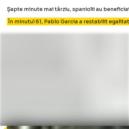
Șapte minute mai târziu, spaniolii au beneficia
În minutul 61, Pablo Garcia a restabilit egalita