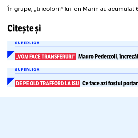
În grupe, „tricolorii” lui Ion Marin au acumula
Citește și
SUPERLIGA
Mauro Pederzoli, încrezăt
„VOM FACE TRANSFERURI”
SUPERLIGA
Ce face azi
fostul portar
DE PE OLD TRAFFORD LA ISU