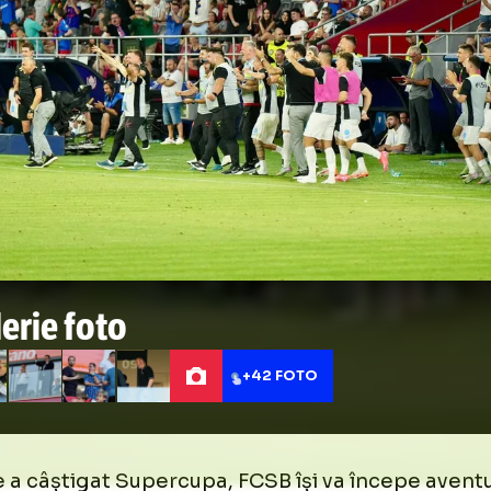
 normal să se împartă banii, dar nu sunt mulţi
mi bat capul”, a spus Gigi Becali la Prima Spor
orangesport.ro.
 GOLAZO.ro