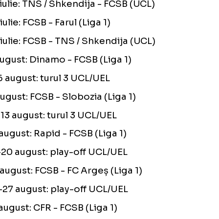
treruperea Ligii 1 pentru meciur
hipelor naționale
9 iulie: FCSB - Inter D’Escaldes (UCL)
12 iulie: FCSB - Hermannstadt (Liga 1)
15 iulie: Inter D’Escaldes - FCSB (UCL)
19 iulie: Petrolul - FCSB (Liga 1)
23 iulie: TNS / Shkendija - FCSB (UCL)
26 iulie: FCSB - Farul (Liga 1)
29 iulie: FCSB - TNS / Shkendija (UCL)
2 august: Dinamo - FCSB (Liga 1)