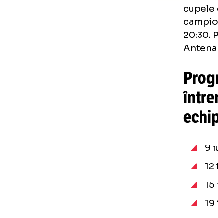
Dup
cup
cam
20:
Ant
Pr