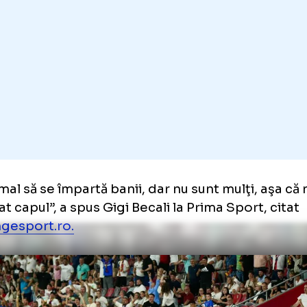
u luăm niciun ban. Dacă era vorba de mulţi b
ăgie, dar am înţeles că au luat vreo 200.000 