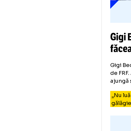
cel
Gi
fă
Gig
de 
aju