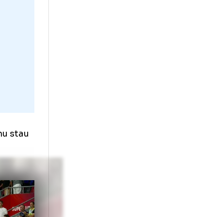
ani, făceam
din încasări.