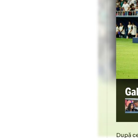
Era
să-
de
Foto
1
/
42
:
FCSB - CFR, în Supercupa României. Foto: