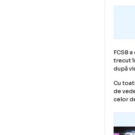
FCS
tre
dup
Cu 
de 