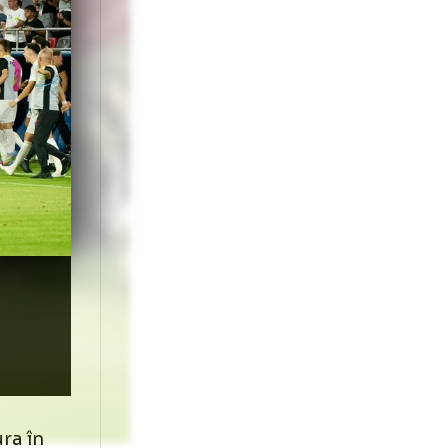
, aşa că nu stau
t, citat