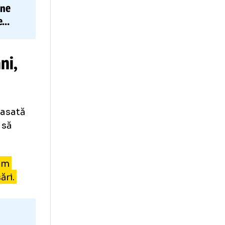
orul e
primul
i
care obține
CFR, borne
lţi bani,
i suma încasată
 din bani să