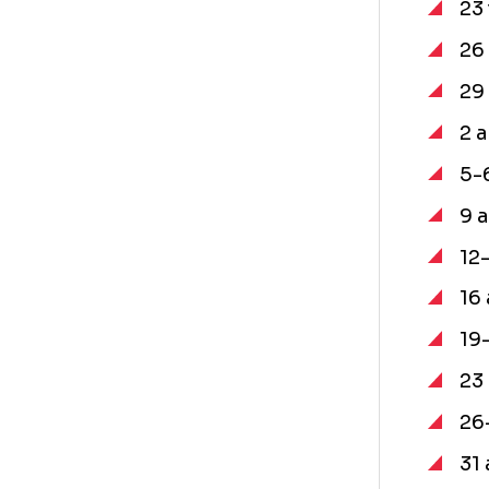
în
ec