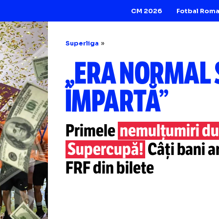
CM 2026
Superliga
„ERA NORM
ÎMPARTĂ”
Primele
nemulțum
Supercupă!
Câți 
FRF din bilete