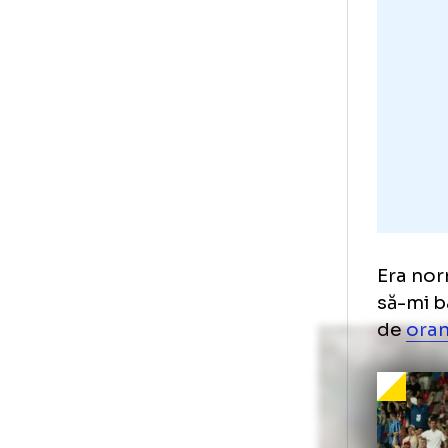
„N
găl