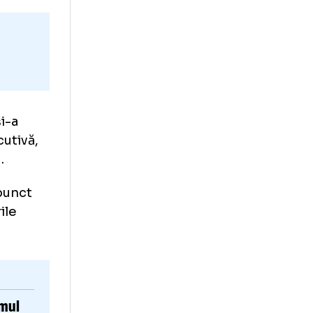
te
2026 și și-a
i consecutivă,
Hunedoara.
ată din punct
în conturile