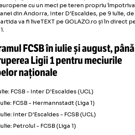
Galerie foto
+42 FOTO
ă ce a câștigat Supercupa, FCSB își va înce
ele europene cu un meci pe teren propriu 
pioanei din Andorra, Inter D'Escaldes, pe 9 i
30. Partida va fi liveTEXT pe GOLAZO.ro și în
ena 1.
ogramul FCSB în iulie și august