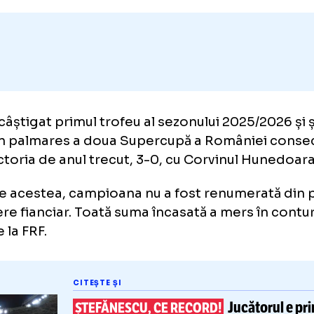
Adaugă GOLAZO.ro la favori
B a câștigat primul trofeu al sezonului 2025/
cut în palmares a doua Supercupă a Românie
ă victoria de anul trecut, 3-0, cu Corvinul 
toate acestea, campioana nu a fost renumer
vedere fianciar. Toată suma încasată a mers 