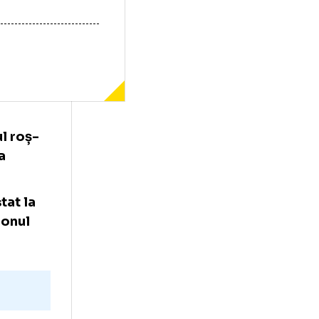
, patronul roș-
RF, în urma
i au asistat la
t pe stadionul