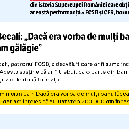
or de la FRF.
CITEȘTE ȘI
Jucăt
ȘTEFĂNESCU, CE RECORD!
din istoria Supercupei Românie
această performanță » FCSB și 
istorice
gi Becali: „Dacă era vorba de mu
ceam gălăgie”
i Becali, patronul FCSB, a dezvăluit care ar f
FRF. Acesta susține că ar fi trebuit ca o parte
ngă și la cele două formații.