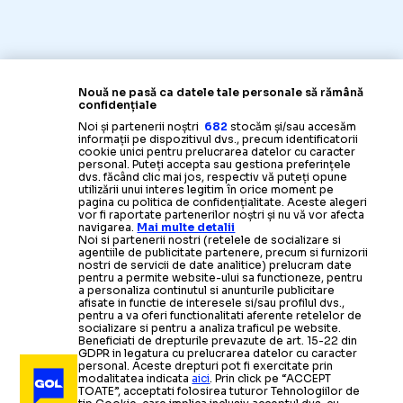
Nouă ne pasă ca datele tale personale să rămână
confidențiale
Noi și partenerii noștri
682
stocăm și/sau accesăm
informații pe dispozitivul dvs., precum identificatorii
cookie unici pentru prelucrarea datelor cu caracter
personal. Puteți accepta sau gestiona preferințele
dvs. făcând clic mai jos, respectiv vă puteți opune
utilizării unui interes legitim în orice moment pe
pagina cu politica de confidențialitate. Aceste alegeri
vor fi raportate partenerilor noștri și nu vă vor afecta
navigarea.
Mai multe detalii
Noi si partenerii nostri (retelele de socializare si
agentiile de publicitate partenere, precum si furnizorii
nostri de servicii de date analitice) prelucram date
pentru a permite website-ului sa functioneze, pentru
a personaliza continutul si anunturile publicitare
afisate in functie de interesele si/sau profilul dvs.,
pentru a va oferi functionalitati aferente retelelor de
socializare si pentru a analiza traficul pe website.
Beneficiati de drepturile prevazute de art. 15-22 din
GDPR in legatura cu prelucrarea datelor cu caracter
personal. Aceste drepturi pot fi exercitate prin
modalitatea indicata
aici
. Prin click pe “ACCEPT
TOATE”, acceptati folosirea tuturor Tehnologiilor de