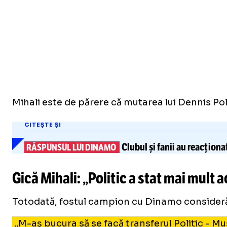
Mihali este de părere că mutarea lui Dennis Pol
CITEȘTE ȘI
Clubul și fanii au reacțion
RĂSPUNSUL LUI DINAMO
Gică Mihali: „Politic a stat mai mult 
Totodată, fostul campion cu Dinamo consideră că 
„M-aș bucura să se facă transferul Politic - Mu