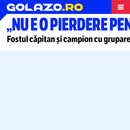
Superliga
„NU E O PIERDERE P
Fostul căpitan și campion cu grupar