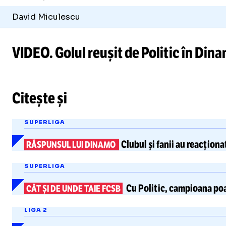
David Miculescu
VIDEO. Golul reușit de Politic în Dinam
/
Unmute
Citește și
Unmute
SUPERLIGA
Clubul și fanii au reacțion
RĂSPUNSUL LUI DINAMO
SUPERLIGA
Cu Politic, campioana poa
CÂT ȘI DE UNDE TAIE FCSB
LIGA 2