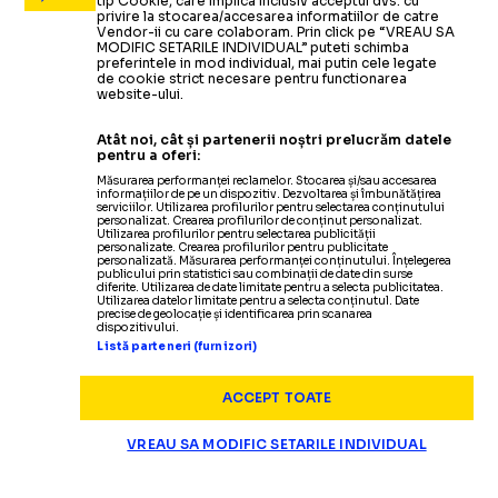
tip Cookie, care implica inclusiv acceptul dvs. cu
privire la stocarea/accesarea informatiilor de catre
Vendor-ii cu care colaboram. Prin click pe “VREAU SA
MODIFIC SETARILE INDIVIDUAL” puteti schimba
preferintele in mod individual, mai putin cele legate
de cookie strict necesare pentru functionarea
website-ului.
Atât noi, cât și partenerii noștri prelucrăm datele
pentru a oferi:
Măsurarea performanței reclamelor. Stocarea și/sau accesarea
informațiilor de pe un dispozitiv. Dezvoltarea și îmbunătățirea
serviciilor. Utilizarea profilurilor pentru selectarea conținutului
personalizat. Crearea profilurilor de conținut personalizat.
Utilizarea profilurilor pentru selectarea publicității
personalizate. Crearea profilurilor pentru publicitate
personalizată. Măsurarea performanței conținutului. Înțelegerea
publicului prin statistici sau combinații de date din surse
diferite. Utilizarea de date limitate pentru a selecta publicitatea.
Utilizarea datelor limitate pentru a selecta conținutul. Date
precise de geolocație și identificarea prin scanarea
dispozitivului.
Listă parteneri (furnizori)
ACCEPT TOATE
VREAU SA MODIFIC SETARILE INDIVIDUAL