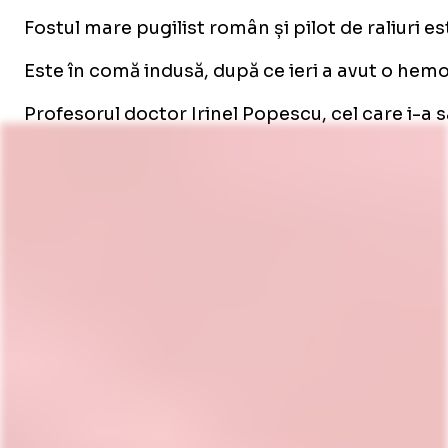
Fostul mare pugilist român și pilot de raliuri est
Este în comă indusă, după ce ieri a avut o hem
Profesorul doctor Irinel Popescu, cel care i-a sal