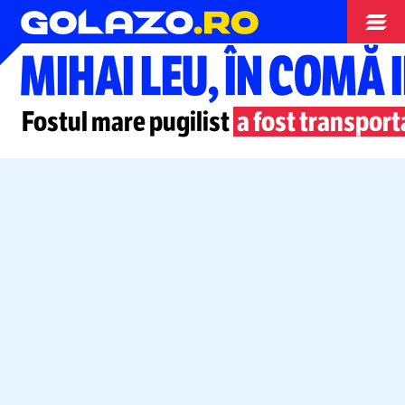
Box
MIHAI LEU, ÎN COMĂ
Fostul mare pugilist
a fost transport