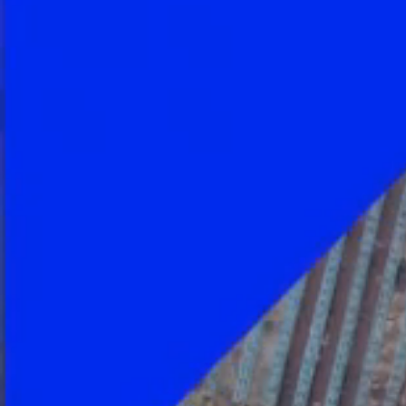
Foto
1
/
6
:
U Craiova - Sarajevo FOTO Sportpictures (1).jpg