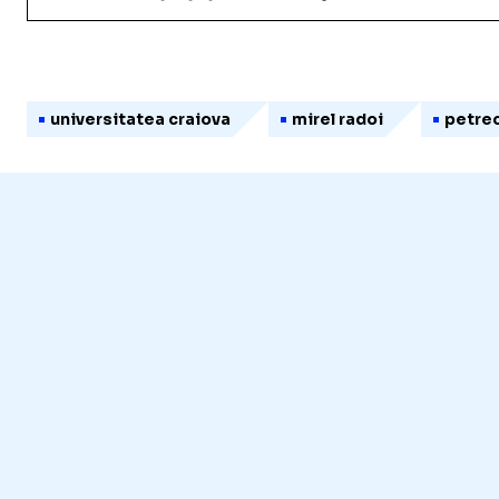
universitatea craiova
mirel radoi
petre