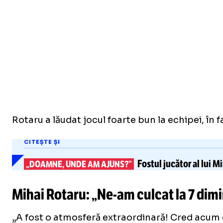
Rotaru a lăudat jocul foarte bun la echipei, în 
CITEȘTE ȘI
Fostul jucător al lui 
„DOAMNE, UNDE AM AJUNS?”
Mihai Rotaru: „
Ne-am
culcat la 7 dim
„A fost o atmosferă extraordinară! Cred acum că