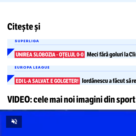
Citește și
SUPERLIGA
Meci fără goluri la Cl
UNIREA SLOBOZIA
-
OȚELUL 0-0
EUROPA LEAGUE
Iordănescu a făcut să r
EDI
L-A
SALVAT. E GOLGETER!
VIDEO: cele mai noi imagini din sport
Unmute