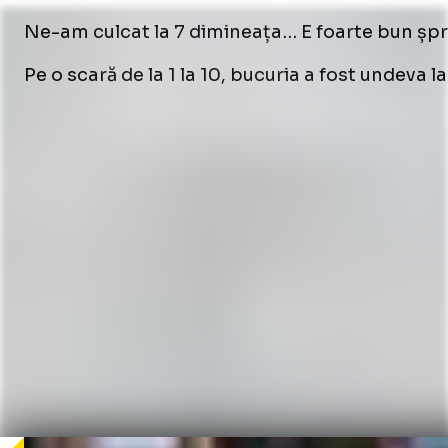
Ne-am culcat la 7 dimineața… E foarte bun șprițul
Pe o scară de la 1 la 10, bucuria a fost undeva la