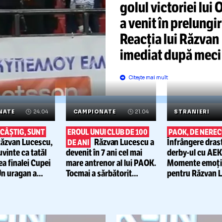
LUCESC
PIERDU
FINALA
PAOK
a rat
în anul cen
golul victor
a venit în p
Reacția lui
imediat du
Citește mai mult