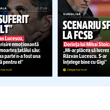
ATIONALA
27.04
„A SUFERIT
SUPERLIGA
SCENAR
MULT”
LA FCS
Răzvan Lucescu,
mărturisire emoționantă
Dorința lui M
upă moartea tatălui său:
„Mi-ar
plăcea
„Ultima parte
n-a
fost una
Răzvan Luce
șoară pentru el”
înțelege bine
Citește mai mult
Citește mai mult