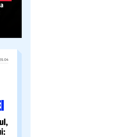
EM TOT.
ATEA E
scu, imaginea
după finala
tă de AEK:
căm!”
25.04