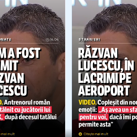
AMPIONATE
24.04
CAMPIONATE
21.04
ST
„Dacă nu c
CĂ NU CÂȘTIG, SUNT
EROUL UNUI CLUB DE 100
PAO
Răzvan Lucescu,
Răzvan Lucescu a
Înfr
T!”
DE ANI
eași cuvinte ca tatăl
devenit în 7 ani
cel mai
derb
înaintea finalei Cupei
mare antrenor al lui PAOK.
Mom
iei: „Un uragan a
Tocmai a sărbătorit
pen
ut peste noi”
centenarul
AMPIONATE
14.04
STRANIERI