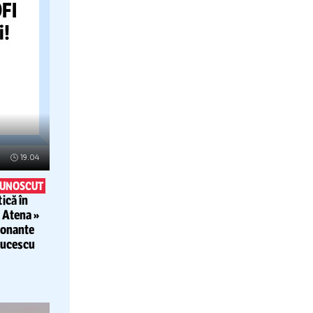
U A
T
 CUPEI
at trofeul,
tenarului:
iei lui OFI
relungiri!
 Răzvan
pă meci