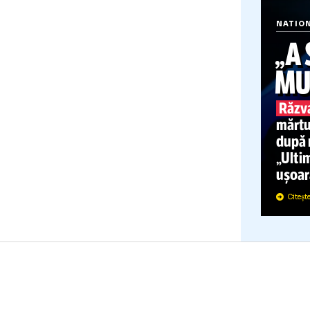
N
d
u