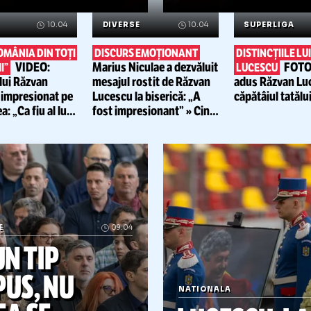
CUM A FOST
RĂZVA
PRIMIT
LUCESC
RĂZVAN
LACRIM
LUCESCU
AEROP
VIDEO.
Antrenorul român
VIDEO.
Copleș
s-a
întâlnit cu jucătorii lui
emoții:
„Aș a
PAOK,
după decesul tatălui
pentru voi,
d
său
permite asta
Citește mai mult
Citește mai mult
ECIAL
10.04
DIVERSE
10.04
S
„A iubit R
IUBIT ROMÂNIA DIN TOȚI
DISCURS EMOȚIONANT
DIS
VIDEO:
Marius Niculae a dezvăluit
UNCHII”
LUC
ursul lui
Răzvan
mesajul rostit de
Răzvan
adu