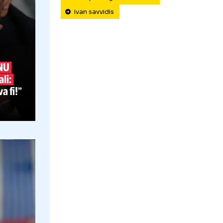
olympiacos
27.04
europa league
fcsb
N
ivan savvidis
U LA
nu spune NU
ri cu Becali:
omentul, va fi!”
„A suferit mult” Răzvan Lucescu, mărtur