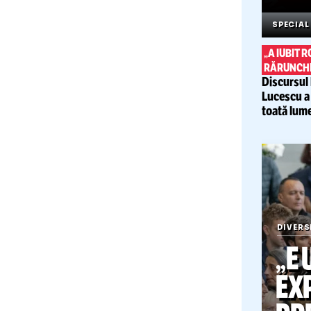
SP
„A 
RĂR
Disc