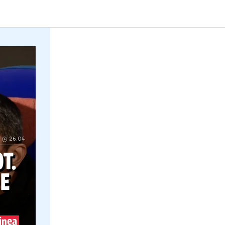
Răzvan Lucescu, viitor incert Presa din
26.04