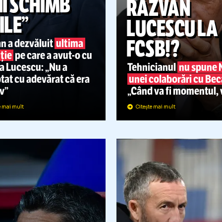
„NU PUTEAM
SUPERLIGA
SĂ ÎI SCHIMB
RĂZVA
IDEILE”
LUCESC
FCSB!?
Răzvan a dezvăluit
ultima
discuție
pe care a
avut-o
cu
Mircea Lucescu: „Nu a
Tehnicianul
cceptat cu adevărat că era
unei colaboră
bolnav”
„Când va fi m
Citește mai mult
Citește mai mult