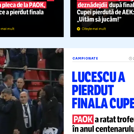
RĂZVAN
„PIERD
LUCESCU,
REALIT
VIITOR INCERT
DURĂ”
resa din Grecia scrie că
ar
Răzvan Luce
putea pleca de la PAOK,
deznădejdii
upă ce a pierdut finala
Cupei pierdu
Cupei
„Uităm să ju
Citește mai mult
Citește mai mult
CAMPIONATE