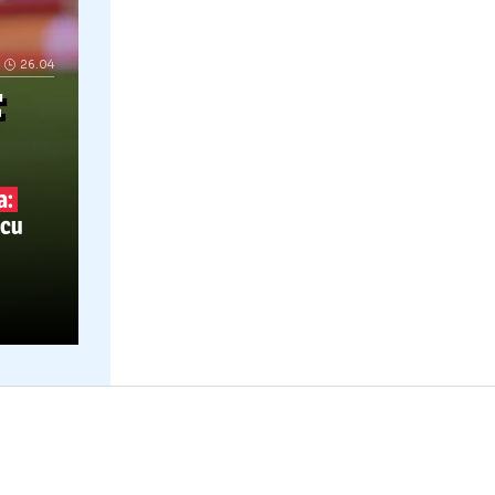
26.04
IU SF
B
ihai Stoica:
 să lucrez cu
scu.
S-ar
 cu Gigi”