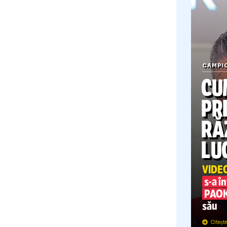
C
„DA
MOR
acel
său
Grec
trec
C