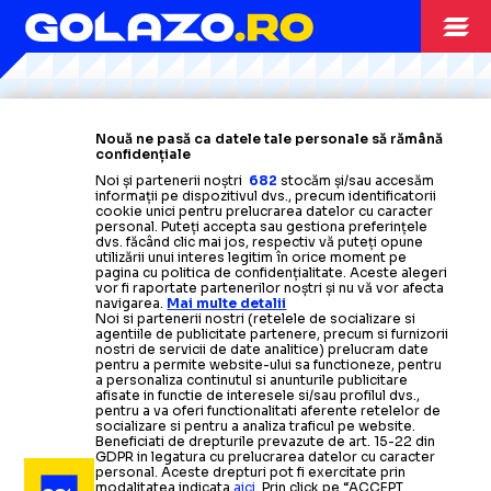
Citește mai mult
Citește mai mult
Citește mai mult
Citește mai mult
Citește mai mult
EUROPA LEAGUE
23.01
Nouă ne pasă ca datele tale personale să rămână
confidențiale
Ionuț Radu și Răzvan
EUROPA LEAGUE, ETAPA #7
Noi și partenerii noștri
682
stocăm și/sau accesăm
informații pe dispozitivul dvs., precum identificatorii
Lucescu,
calificați matematic
» Clasamentul
cookie unici pentru prelucrarea datelor cu caracter
CAMPIONATE
14.01
actualizat
personal. Puteți accepta sau gestiona preferințele
dvs. făcând clic mai jos, respectiv vă puteți opune
VICTORIE MARE
utilizării unui interes legitim în orice moment pe
pagina cu politica de confidențialitate. Aceste alegeri
STRANIERI
07.01
CAMPIONATE
19.01
vor fi raportate partenerilor noștri și nu vă vor afecta
navigarea.
Mai multe detalii
PENTRU PAOK
LUCESCU, INSPIRAT
Noi si partenerii nostri (retelele de socializare si
PAOK a câștigat
RĂZVAN LUCESCU, DIN NOU LIDER
agentiile de publicitate partenere, precum si furnizorii
nostri de servicii de date analitice) prelucram date
fără emoții și
a revenit pe primul loc
în Grecia » Ce a
pentru a permite website-ului sa functioneze, pentru
a personaliza continutul si anunturile publicitare
Formația lui Răzvan Lucescu
Ce
le-a
cerut
jucătorilor de la
s-a
declarat antrenorul român
afisate in functie de interesele si/sau profilul dvs.,
pentru a va oferi functionalitati aferente retelelor de
calificat în
PAOK,
înainte de calificarea în
semifinalele Cupei
socializare si pentru a analiza traficul pe website.
Beneficiati de drepturile prevazute de art. 15-22 din
CAMPIONATE
16.01
sferturile Cupei Greciei, la
Greciei:
„Jucătorii au o chimie
GDPR in legatura cu prelucrarea datelor cu caracter
personal. Aceste drepturi pot fi exercitate prin
modalitatea indicata
aici
. Prin click pe “ACCEPT