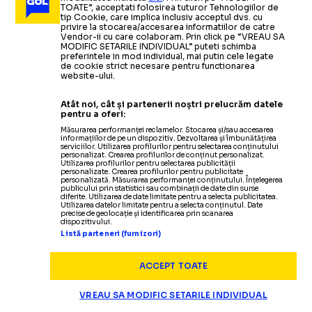
Răzvan Lucescu a
CREATORUL DE VEDETE LA PAOK
extraordinară”
penalty-uri
TOATE”, acceptati folosirea tuturor Tehnologiilor de
descoperit
și promovat încă un supertalent la
tip Cookie, care implica inclusiv acceptul dvs. cu
privire la stocarea/accesarea informatiilor de catre
Salonic
Citește mai mult
Citește mai mult
Vendor-ii cu care colaboram. Prin click pe “VREAU SA
MODIFIC SETARILE INDIVIDUAL” puteti schimba
preferintele in mod individual, mai putin cele legate
de cookie strict necesare pentru functionarea
website-ului.
DIVERSE
28.12.2025
Atât noi, cât și partenerii noștri prelucrăm datele
CAMPIONATE
08.12.2025
pentru a oferi:
A INTRAT CU
Răspunsul
Măsurarea performanței reclamelor. Stocarea și/sau accesarea
„CHIVU E DOAR ANTRENOR LA INTER”
informațiilor de pe un dispozitiv. Dezvoltarea și îmbunătățirea
surprinzător al lui
Adrian Mutu
când a fost întrebat
serviciilor. Utilizarea profilurilor pentru selectarea conținutului
personalizat. Crearea profilurilor de conținut personalizat.
UMĂRUL ÎN
cine este antrenorul român al anului
Utilizarea profilurilor pentru selectarea publicității
NATIONALA
CAMPIONATE
08.12.2025
02.12.2025
personalizate. Crearea profilurilor pentru publicitate
personalizată. Măsurarea performanței conținutului. Înțelegerea
RĂZVAN LUCESCU,
I-AU
ELIMINAT
publicului prin statistici sau combinații de date din surse
diferite. Utilizarea de date limitate pentru a selecta publicitatea.
LUCESCU!
STRANIERI
22.12.2025
Utilizarea datelor limitate pentru a selecta conținutul. Date
precise de geolocație și identificarea prin scanarea
OPTIMIST
DEGEABA!
dispozitivului.
VIDEO.
Românul,
pasă de
RĂZVAN MARIN, DECISIV
Listă parteneri (furnizori)
Momente de tensiune între
gol
la AEK Atena + Răzvan Lucescu, victorie în derby
ACCEPT TOATE
VIDEO:
antrenorii lui PAOK și Aris după
Deciziile arbitrilor împotriva lui
Ce spune antrenorul lui
EUROPA LEAGUE
12.12.2025
PAOK despre
derby.
Răzvan Marin și Răzvan Lucescu
De ce sunt în conflict de 7
barajul cu Turcia:
VREAU SA MODIFIC SETARILE INDIVIDUAL