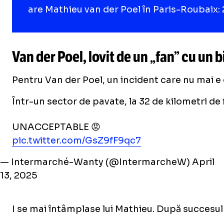
are Mathieu van der Poel în Paris-Roubaix:
Van der Poel, lovit de un „fan” cu un 
Pentru Van der Poel, un incident care nu mai e
Într-un sector de pavate, la 32 de kilometri de f
UNACCEPTABLE 😡
pic.twitter.com/GsZ9fF9qc7
— Intermarché-Wanty (@IntermarcheW)
April
13, 2025
I se mai întâmplase lui Mathieu. După succesul 