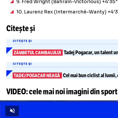
9. Fred Wright (Bahrain-Victorious) +4'35"
10. Laurenz Rex (Intermarché-Wanty) +4'3
Citește și
CITEȘTE ȘI
Tadej Pogacar
, un talent u
ZÂMBETUL CANIBALULUI
CITEȘTE ȘI
Cel mai bun ciclist al lumii
TADEJ POGACAR NEAGĂ
VIDEO: cele mai noi imagini din sport
Unmute