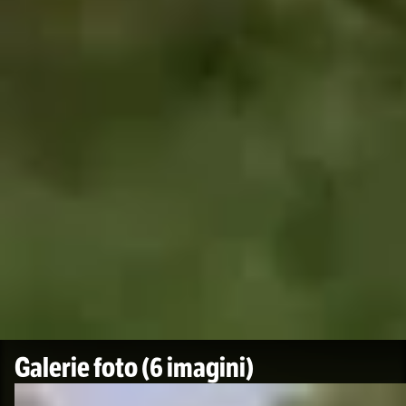
Foto
1
/
6
:
Momentul în care Pogacar s-a dezechilibrat și a ieșit
Galerie foto
(6 imagini)