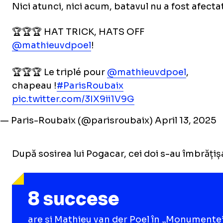
Nici atunci, nici acum, batavul nu a fost afecta
🏆🏆🏆 HAT TRICK, HATS OFF
@mathieuvdpoel
!
🏆🏆🏆 Le triplé pour
@mathieuvdpoel
,
chapeau !
#ParisRoubaix
pic.twitter.com/3IX9ii1V9G
— Paris-Roubaix (@parisroubaix)
April 13, 2025
După sosirea lui Pogacar, cei doi s-au îmbrăți
8 succese
are și Mathieu van der Poel în „Monumente”,