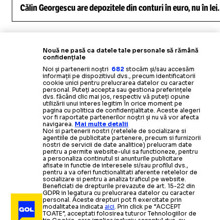
Călin Georgescu are depozitele din conturi în euro, nu în lei
Nouă ne pasă ca datele tale personale să rămână
confidențiale
ciclism
tadej pogacar
paris-roubaix
Noi și partenerii noștri
682
stocăm și/sau accesăm
informații pe dispozitivul dvs., precum identificatorii
cookie unici pentru prelucrarea datelor cu caracter
personal. Puteți accepta sau gestiona preferințele
dvs. făcând clic mai jos, respectiv vă puteți opune
utilizării unui interes legitim în orice moment pe
pagina cu politica de confidențialitate. Aceste alegeri
vor fi raportate partenerilor noștri și nu vă vor afecta
navigarea.
Mai multe detalii
Noi si partenerii nostri (retelele de socializare si
agentiile de publicitate partenere, precum si furnizorii
nostri de servicii de date analitice) prelucram date
pentru a permite website-ului sa functioneze, pentru
a personaliza continutul si anunturile publicitare
afisate in functie de interesele si/sau profilul dvs.,
pentru a va oferi functionalitati aferente retelelor de
socializare si pentru a analiza traficul pe website.
Beneficiati de drepturile prevazute de art. 15-22 din
GDPR in legatura cu prelucrarea datelor cu caracter
personal. Aceste drepturi pot fi exercitate prin
modalitatea indicata
aici
. Prin click pe “ACCEPT
TOATE”, acceptati folosirea tuturor Tehnologiilor de