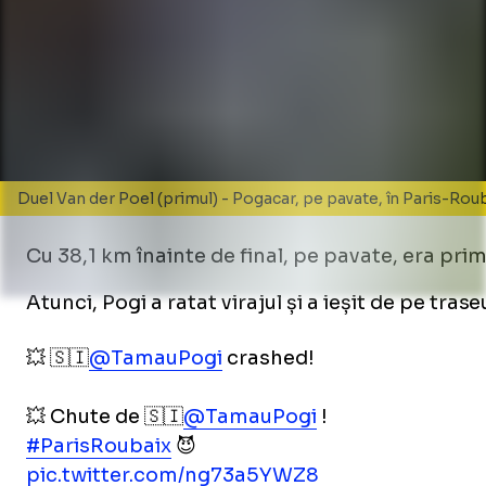
Duel Van der Poel (primul) - Pogacar, pe pavate, în Paris-Rou
Cu 38,1 km înainte de final, pe pavate, era pr
Atunci, Pogi a ratat virajul și a ieșit de pe tras
💥 🇸🇮
@TamauPogi
crashed!
💥 Chute de 🇸🇮
@TamauPogi
!
#ParisRoubaix
😈
pic.twitter.com/ng73a5YWZ8