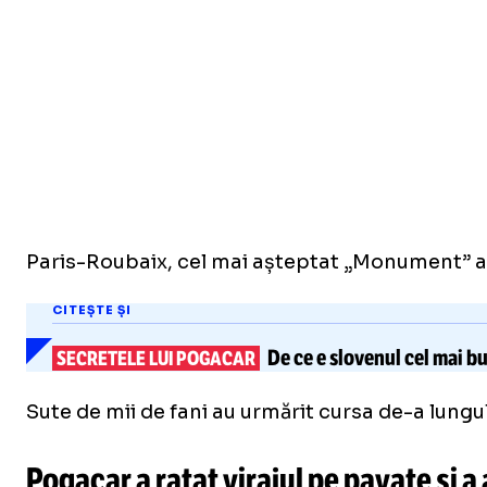
Paris-Roubaix, cel mai așteptat „Monument” al s
CITEȘTE ȘI
De ce e slovenul cel mai bun
SECRETELE LUI POGACAR
Sute de mii de fani au urmărit cursa de-a lungu
Pogacar a ratat virajul pe pavate și a 