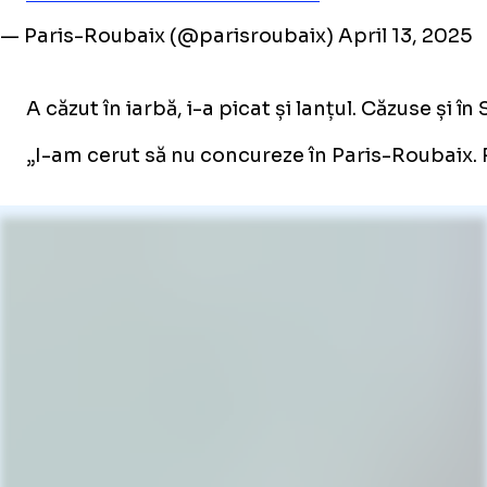
— Paris-Roubaix (@parisroubaix)
April 13, 2025
A căzut în iarbă, i-a picat și lanțul. Căzuse și î
„I-am cerut să nu concureze în Paris-Roubaix. Ră