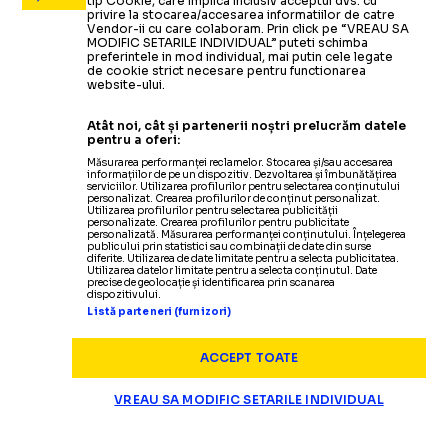
tip Cookie, care implica inclusiv acceptul dvs. cu
privire la stocarea/accesarea informatiilor de catre
Vendor-ii cu care colaboram. Prin click pe “VREAU SA
MODIFIC SETARILE INDIVIDUAL” puteti schimba
preferintele in mod individual, mai putin cele legate
de cookie strict necesare pentru functionarea
website-ului.
Știrile zilei din sport
Atât noi, cât și partenerii noștri prelucrăm datele
pentru a oferi:
Măsurarea performanței reclamelor. Stocarea și/sau accesarea
informațiilor de pe un dispozitiv. Dezvoltarea și îmbunătățirea
serviciilor. Utilizarea profilurilor pentru selectarea conținutului
personalizat. Crearea profilurilor de conținut personalizat.
Utilizarea profilurilor pentru selectarea publicității
personalizate. Crearea profilurilor pentru publicitate
personalizată. Măsurarea performanței conținutului. Înțelegerea
publicului prin statistici sau combinații de date din surse
diferite. Utilizarea de date limitate pentru a selecta publicitatea.
Utilizarea datelor limitate pentru a selecta conținutul. Date
precise de geolocație și identificarea prin scanarea
dispozitivului.
Listă parteneri (furnizori)
ACCEPT TOATE
VREAU SA MODIFIC SETARILE INDIVIDUAL