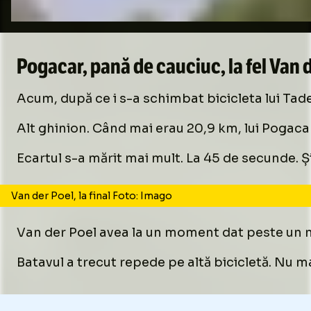
Pogacar, pană de cauciuc, la fel Van 
Acum, după ce i s-a schimbat bicicleta lui Tade
Alt ghinion. Când mai erau 20,9 km, lui Pogacar i
Ecartul s-a mărit mai mult. La 45 de secunde. Și
Van der Poel, la final Foto: Imago
Van der Poel avea la un moment dat peste un min
Batavul a trecut repede pe altă bicicletă. Nu ma